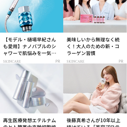
【モデル・樋場早紀さん
美味しいから無理なく続
も愛用】ナノバブルのシ
く！大人のための新・コ
ャワーで肌悩みを一気に
ラーゲン習慣
解決
SKINCARE
SKINCARE
PR
PR
再生医療発想エテルナム
後藤真希さんが10年以上