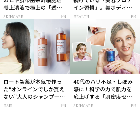
のヒト臍帯由来幹細胞培
続けている「美容プロテ
養上清液で極上の「透明
イン習慣」。美ボディを
感ハリ肌」へ
支える朝ルーティンと
SKINCARE
HEALTH
PR
PR
は？
ロート製薬が本気で作っ
40代のハリ不足・しぼみ
た“オンラインでしか買え
感に！科学の力で肌力を
ない”大人のシャンプー＆
底上げする「肌密度セラ
トリートメントって？
ム」
HAIR
SKINCARE
PR
PR