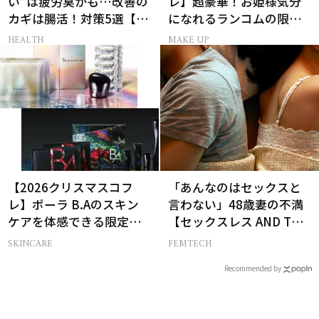
い”は疲労臭かも…改善の
レ】超豪華！お姫様気分
カギは腸活！対策5選【医
になれるランコムの限定
師監修】
コスメキット
HEALTH
MAKE UP
【2026クリスマスコフ
「あんなのはセックスと
レ】ポーラ B.Aのスキン
言わない」48歳妻の不満
ケアを体感できる限定コ
【セックスレス AND THE
フレが登場
CITY -女たちの告白-】
SKINCARE
FEMTECH
Recommended by