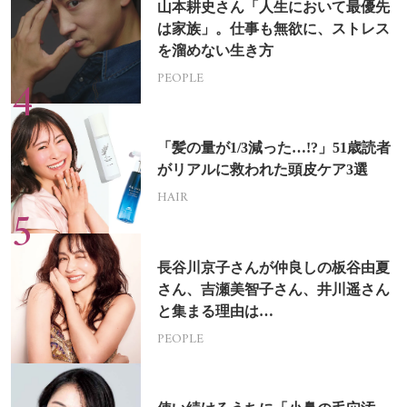
山本耕史さん「人生において最優先
は家族」。仕事も無欲に、ストレス
を溜めない生き方
PEOPLE
「髪の量が1/3減った…!?」51歳読者
がリアルに救われた頭皮ケア3選
HAIR
長谷川京子さんが仲良しの板谷由夏
さん、吉瀬美智子さん、井川遥さん
と集まる理由は…
PEOPLE