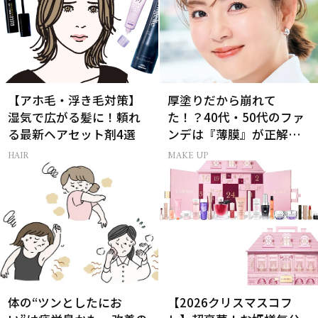
【アホ毛・浮き毛対策】
厚塗りだから崩れて
湿気で広がる髪に！頼れ
た！？40代・50代のファ
る最新ヘアセット剤4選
ンデは『薄膜』が正解で
した
HAIR
MAKE UP
体の“ツンとしたにお
【2026クリスマスコフ