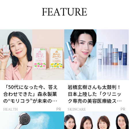
FEATURE
「50代になった今、答え
岩橋玄樹さんも太鼓判！
合わせできた」森永製菓
日本上陸した「クリニッ
の“モリコラ”が未来のキ
ク専売の美容医療級スキ
レイを連れてくる！
ンケア」
HEALTH
SKINCARE
PR
PR