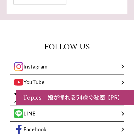
FOLLOW US
Instagram
YouTube
Topics
娘が憧れる54歳の秘密
【PR】
X
LINE
Facebook