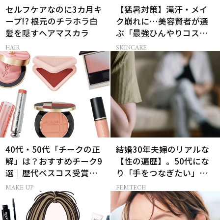
セルフケアなのに3カ月キ
【猛暑対策】滝汗・メイ
ープ!? 根元のチラホラ白
ク崩れに…美容賢者が選
髪を隠すヘアマスカラ
ぶ「最強ひんやりコス
メ」26選
HAIR
SKINCARE
40代・50代「チークの正
結婚30年夫婦のリアルな
解」は？おすすめチーク9
【性の遍歴】。50代にな
選｜歴代ベスコス受賞ま
り「手をつなぎたい」と
とめ＆正しい使い方
願う理由とは
MAKE UP
FEMTECH