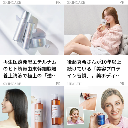
解決
SKINCARE
SKINCARE
PR
PR
再生医療発想エテルナム
後藤真希さんが10年以上
のヒト臍帯由来幹細胞培
続けている「美容プロテ
養上清液で極上の「透明
イン習慣」。美ボディを
感ハリ肌」へ
支える朝ルーティンと
SKINCARE
HEALTH
PR
PR
は？