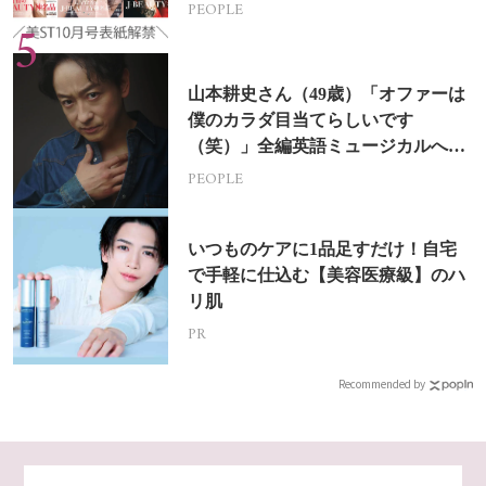
PEOPLE
山本耕史さん（49歳）「オファーは
僕のカラダ目当てらしいです
（笑）」全編英語ミュージカルへの
挑戦
PEOPLE
いつものケアに1品足すだけ！自宅
で手軽に仕込む【美容医療級】のハ
リ肌
PR
Recommended by