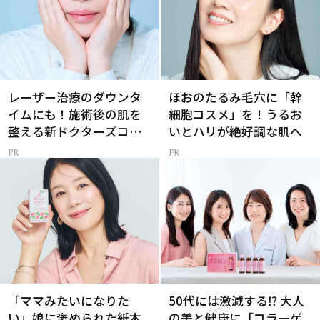
レーザー治療のダウンタ
ほおのたるみ毛穴に「幹
イムにも！施術後の肌を
細胞コスメ」を！うるお
整える新ドクターズコス
いとハリが絶好調な肌へ
メ
「ママみたいになりた
50代には激減する⁉ 大人
い」娘に褒められた紙本
の美と健康に「コラーゲ