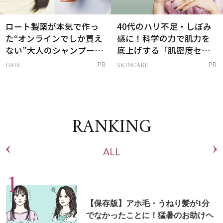
ロート製薬が本気で作っ
40代のハリ不足・しぼみ
た“オンラインでしか買え
感に！科学の力で肌力を
ない”大人のシャンプー＆
底上げする「肌密度セラ
トリートメントって？
ム」
HAIR
SKINCARE
PR
PR
RANKING
ALL
【保存版】アホ毛・うねり髪が1分
でなかったことに！猛暑のお助けヘ