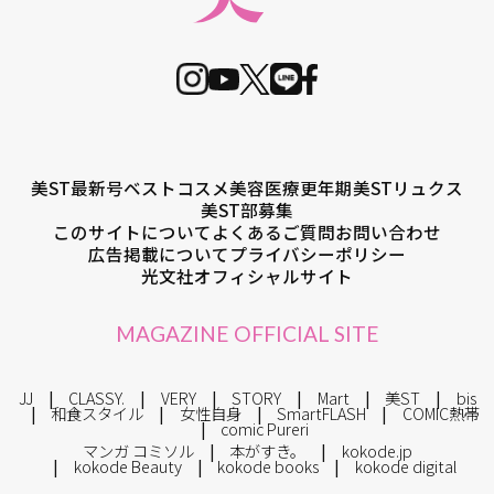
美ST最新号
ベストコスメ
美容医療
更年期
美STリュクス
美ST部募集
このサイトについて
よくあるご質問
お問い合わせ
広告掲載について
プライバシーポリシー
光文社オフィシャルサイト
MAGAZINE OFFICIAL SITE
JJ
CLASSY.
VERY
STORY
Mart
美ST
bis
和食スタイル
女性自身
SmartFLASH
COMIC熱帯
comic Pureri
マンガ コミソル
本がすき。
kokode.jp
kokode Beauty
kokode books
kokode digital