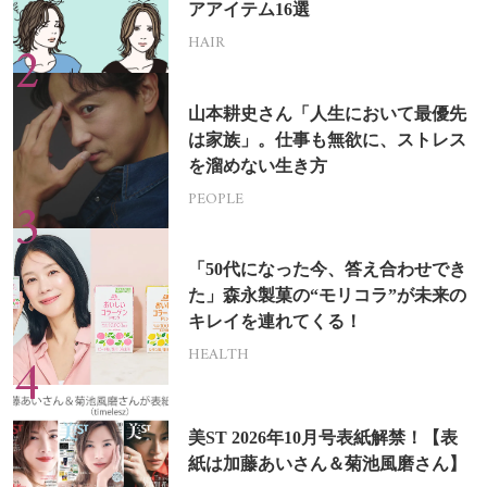
アアイテム16選
HAIR
山本耕史さん「人生において最優先
は家族」。仕事も無欲に、ストレス
を溜めない生き方
PEOPLE
「50代になった今、答え合わせでき
た」森永製菓の“モリコラ”が未来の
キレイを連れてくる！
HEALTH
美ST 2026年10月号表紙解禁！【表
紙は加藤あいさん＆菊池風磨さん】