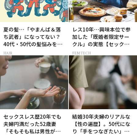
夏の髪…「やまんば＆落
レス10年…興味本位で参
ち武者」になってない？
加した「既婚者限定サー
40代・50代の髪悩みをレ
クル」の実態【セックス
スキューする裏ワザ
レス AND THE CITY -女た
HAIR
FEMTECH
ちの告白-】
セックスレス歴20年でも
結婚30年夫婦のリアルな
夫婦円満だった52歳妻
【性の遍歴】。50代にな
「そもそも私は男性が好
り「手をつなぎたい」と