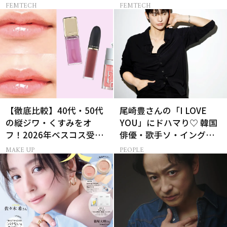
き？」更年期をきっかけ
願う理由とは
FEMTECH
FEMTECH
に性について考え始め…
【徹底比較】40代・50代
尾崎豊さんの「I LOVE
の縦ジワ・くすみをオ
YOU」にドハマり♡ 韓国
フ！2026年ベスコス受賞
俳優・歌手ソ・イングク
リキッドルージュ3選
さんの音楽がすべての人
MAKE UP
PEOPLE
生って？