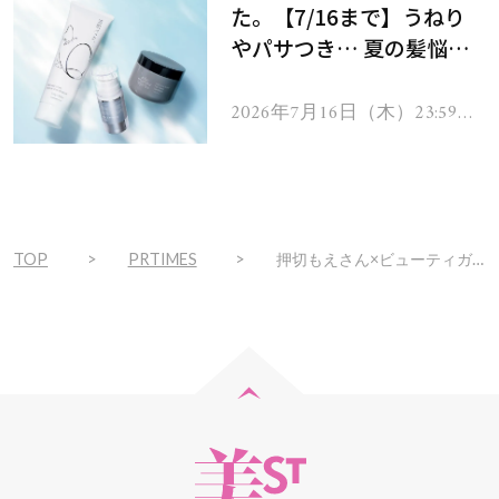
た。【7/16まで】うねり
やパサつき… 夏の髪悩み
を解消するヘアケアアイテ
ムを13名様にプレゼン
2026年7月16日（木）23:59ま
で
ト！
TOP
PRTIMES
押切もえさん×ビューティガレージ共同開発、美容サロン専売品として「ミーウ プラチナコラーゲンミスト」を新発売