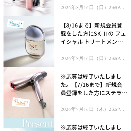
2026年8月16日（日）23:59ま
で
【8/16まで】新規会員登
録をした方にSK-Ⅱの フェ
イシャル トリートメント
セラムをプレゼント！
2026年8月16日（日）23:59ま
で
※応募は終了いたしまし
た。【7/16まで】新規会
員登録をした方にステラボ
ーテのシャインリバース
ヘアドライヤー ジュエル
2026年7月16日（木）23:59ま
で
をプレゼント！
※応募は終了いたしまし