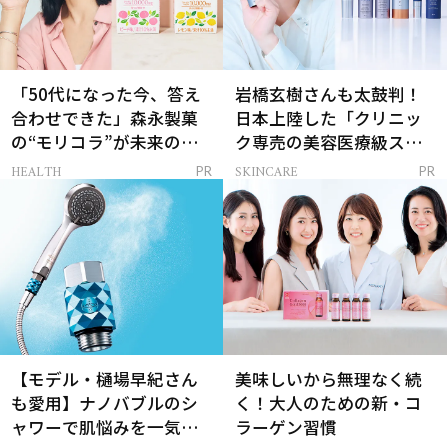
「50代になった今、答え
岩橋玄樹さんも太鼓判！
合わせできた」森永製菓
日本上陸した「クリニッ
の“モリコラ”が未来のキ
ク専売の美容医療級スキ
レイを連れてくる！
ンケア」
HEALTH
SKINCARE
PR
PR
【モデル・樋場早紀さん
美味しいから無理なく続
も愛用】ナノバブルのシ
く！大人のための新・コ
ャワーで肌悩みを一気に
ラーゲン習慣