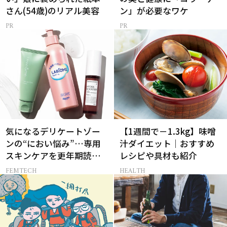
さん(54歳)のリアル美容
ン」が必要なワケ
気になるデリケートゾー
【1週間で－1.3kg】味噌
ンの“におい悩み”…専用
汁ダイエット｜おすすめ
スキンケアを更年期読者
レシピや具材も紹介
が本気でお試し！
FEMTECH
HEALTH