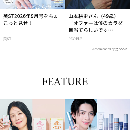
美ST2026年9月号をちょ
山本耕史さん（49歳）
こっと見せ！
「オファーは僕のカラダ
目当てらしいです
（笑）」全編英語ミュー
美ST
PEOPLE
ジカルへの挑戦
Recommended by
FEATURE