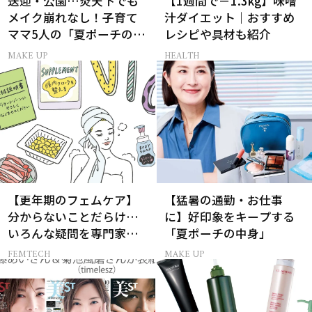
送迎・公園…炎天下でも
【1週間で－1.3kg】味噌
メイク崩れなし！子育て
汁ダイエット｜おすすめ
ママ5人の「夏ポーチの中
レシピや具材も紹介
身」
MAKE UP
HEALTH
【更年期のフェムケア】
【猛暑の通勤・お仕事
分からないことだらけ…
に】好印象をキープする
いろんな疑問を専門家に
「夏ポーチの中身」
聞いてみた
FEMTECH
MAKE UP