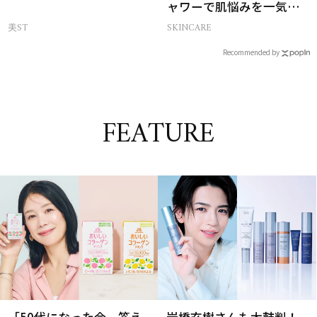
ャワーで肌悩みを一気に
解決
美ST
SKINCARE
Recommended by
FEATURE
「50代になった今、答え
岩橋玄樹さんも太鼓判！