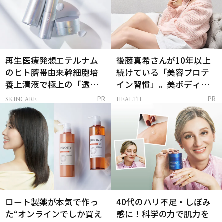
再生医療発想エテルナム
後藤真希さんが10年以上
のヒト臍帯由来幹細胞培
続けている「美容プロテ
養上清液で極上の「透明
イン習慣」。美ボディを
感ハリ肌」へ
支える朝ルーティンと
SKINCARE
HEALTH
PR
PR
は？
ロート製薬が本気で作っ
40代のハリ不足・しぼみ
た“オンラインでしか買え
感に！科学の力で肌力を