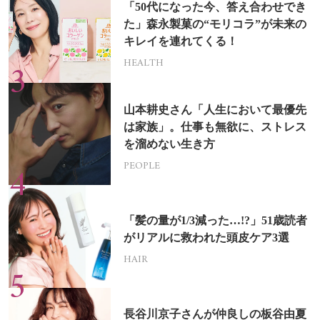
「50代になった今、答え合わせでき
た」森永製菓の“モリコラ”が未来の
キレイを連れてくる！
HEALTH
山本耕史さん「人生において最優先
は家族」。仕事も無欲に、ストレス
を溜めない生き方
PEOPLE
「髪の量が1/3減った…!?」51歳読者
がリアルに救われた頭皮ケア3選
HAIR
長谷川京子さんが仲良しの板谷由夏