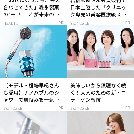
合わせできた」森永製菓
日本上陸した「クリニッ
の“モリコラ”が未来のキ
ク専売の美容医療級スキ
レイを連れてくる！
ンケア」
HEALTH
SKINCARE
PR
PR
【モデル・樋場早紀さん
美味しいから無理なく続
も愛用】ナノバブルのシ
く！大人のための新・コ
ャワーで肌悩みを一気に
ラーゲン習慣
解決
SKINCARE
SKINCARE
PR
PR