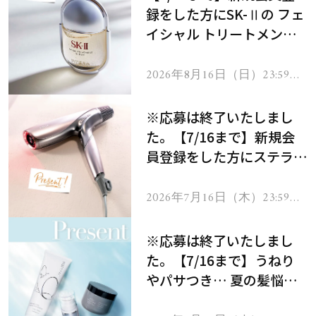
録をした方にSK-Ⅱの フェ
イシャル トリートメント
セラムをプレゼント！
2026年8月16日（日）23:59ま
で
※応募は終了いたしまし
た。【7/16まで】新規会
員登録をした方にステラボ
ーテのシャインリバース
ヘアドライヤー ジュエル
2026年7月16日（木）23:59ま
で
をプレゼント！
※応募は終了いたしまし
た。【7/16まで】うねり
やパサつき… 夏の髪悩み
を解消するヘアケアアイテ