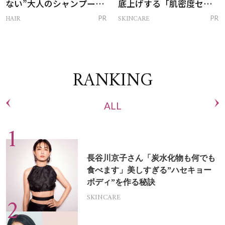
ない”大人のシャンプー＆
底上げする「肌密度セラ
トリートメントって？
ム」
HAIR
SKINCARE
PR
PR
RANKING
ALL
長谷川京子さん「炭水化物も何でも
食べます」美しすぎる”ハセキョー
ボディ”を作る秘訣
SKINCARE