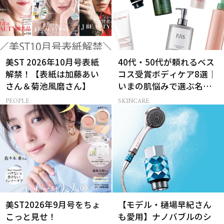
美ST 2026年10月号表紙
40代・50代が頼れるベス
解禁！【表紙は加藤あい
コス受賞ボディケア8選｜
さん＆菊池風磨さん】
いまの肌悩みで選ぶ名品
まとめ
PEOPLE
SKINCARE
美ST2026年9月号をちょ
【モデル・樋場早紀さん
こっと見せ！
も愛用】ナノバブルのシ