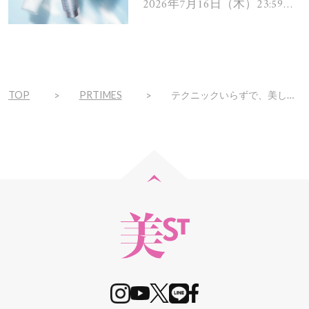
ムを13名様にプレゼン
2026年7月16日（木）23:59ま
で
ト！
TOP
PRTIMES
テクニックいらずで、美しく簡単メイクUP「コラリッチ アイシャドウ」11月１日数量限定発売 ！ ～なめらかな密着とスキンケア効果で年齢を感じさせない美しい目もとへ ～