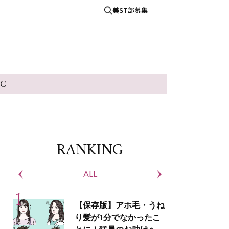
美ST部募集
IC
RANKING
ALL
S
【保存版】アホ毛・うね
り髪が1分でなかったこ