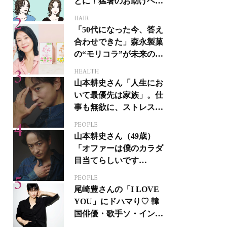
とに！猛暑のお助けヘア
アイテム16選
HAIR
「50代になった今、答え
合わせできた」森永製菓
の“モリコラ”が未来のキ
レイを連れてくる！
HEALTH
山本耕史さん「人生にお
いて最優先は家族」。仕
事も無欲に、ストレスを
溜めない生き方
PEOPLE
山本耕史さん（49歳）
「オファーは僕のカラダ
目当てらしいです
（笑）」全編英語ミュー
PEOPLE
ジカルへの挑戦
尾崎豊さんの「I LOVE
YOU」にドハマり♡ 韓
国俳優・歌手ソ・イング
クさんの音楽がすべての