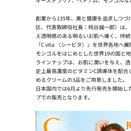
オーストラリア、ベトナム、モンゴルなど
創業から135年、美と健康を追求しつ
区、代表取締役社長：桃谷誠一郎）は、
え透明感のある明るいお肌へ導く、持続
「C vita （シービタ）」を世界各地
モンゴルをはじめとした世界19の国と
ラインナップは、お肌に潤いを与え、透
史上最高濃度のビタミンC誘導体を配合
めるクリームの3品をご用意しました。
日本国内では6月より先行発売を開始したAma
プでの販売となります。