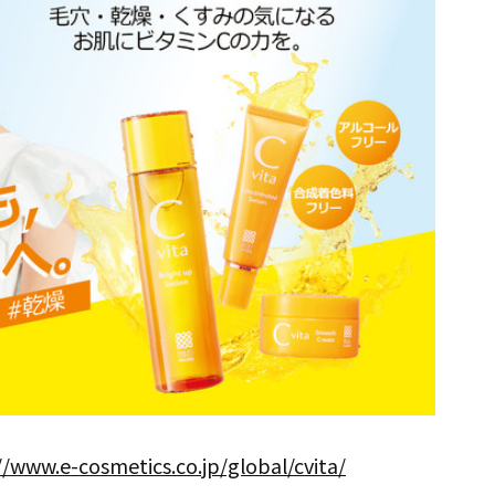
//www.e-cosmetics.co.jp/global/cvita/