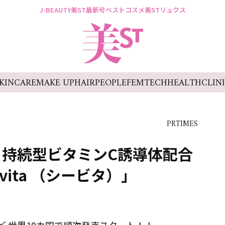
J-BEAUTY
美ST最新号
ベストコスメ
美STリュクス
KINCARE
MAKE UP
HAIR
PEOPLE
FEMTECH
HEALTH
CLIN
PRTIMES
持続型ビタミンC誘導体配合
ita （シービタ）」