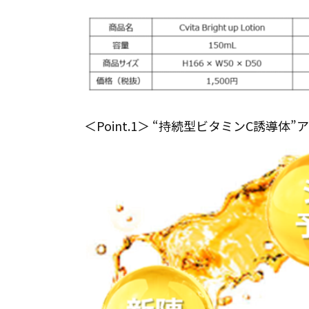
＜Point.1＞ “持続型ビタミンC誘導