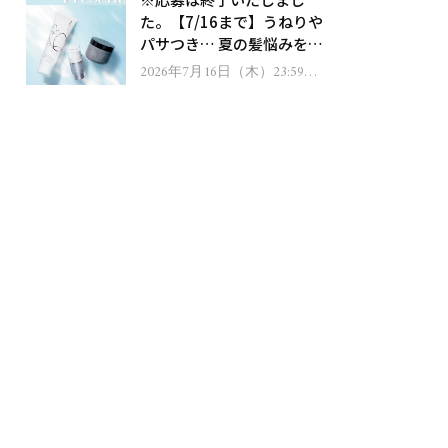
ゼント！
た。【7/16まで】うねりや
パサつき… 夏の髪悩みを解
消するヘアケアアイテムを
2026年7月16日（木）23:59ま
で
13名様にプレゼント！