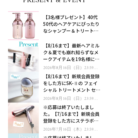
PRESENT & EVENT
【3名様プレゼント】40代
50代のヘアケアにぴったり
なシャンプー＆トリートメ
ントで、うねり悩みに対
処！
【8/16まで】最新ヘアミル
ク＆夏でも崩れ知らずなメ
ークアイテムを19名様にプ
レゼント！
2026年8月16日（日）23:59ま
で
【8/16まで】新規会員登録
をした方にSK-Ⅱの フェイ
シャル トリートメント セラ
ムをプレゼント！
2026年8月16日（日）23:59ま
で
※応募は終了いたしまし
た。【7/16まで】新規会員
登録をした方にステラボー
テのシャインリバース ヘア
2026年7月16日（木）23:59ま
で
ドライヤー ジュエルをプレ
※応募は終了いたしまし