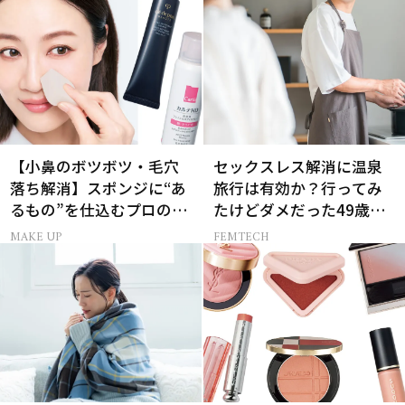
【小鼻のボツボツ・毛穴
セックスレス解消に温泉
落ち解消】スポンジに“あ
旅行は有効か？行ってみ
るもの”を仕込むプロの超
たけどダメだった49歳妻
簡単メイクテク
の「思わぬ収穫」
MAKE UP
FEMTECH