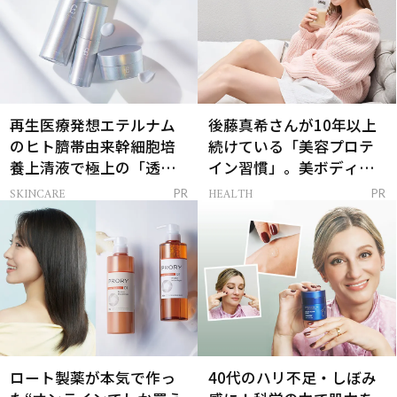
再生医療発想エテルナム
後藤真希さんが10年以上
のヒト臍帯由来幹細胞培
続けている「美容プロテ
養上清液で極上の「透明
イン習慣」。美ボディを
感ハリ肌」へ
支える朝ルーティンと
SKINCARE
HEALTH
PR
PR
は？
ロート製薬が本気で作っ
40代のハリ不足・しぼみ