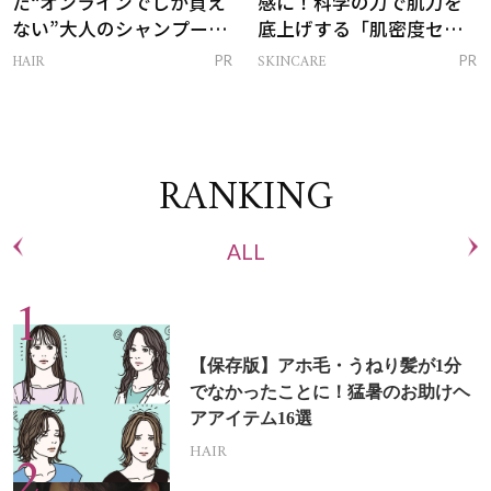
た“オンラインでしか買え
感に！科学の力で肌力を
ない”大人のシャンプー＆
底上げする「肌密度セラ
トリートメントって？
ム」
HAIR
SKINCARE
PR
PR
RANKING
ALL
【保存版】アホ毛・うねり髪が1分
でなかったことに！猛暑のお助けヘ
アアイテム16選
HAIR