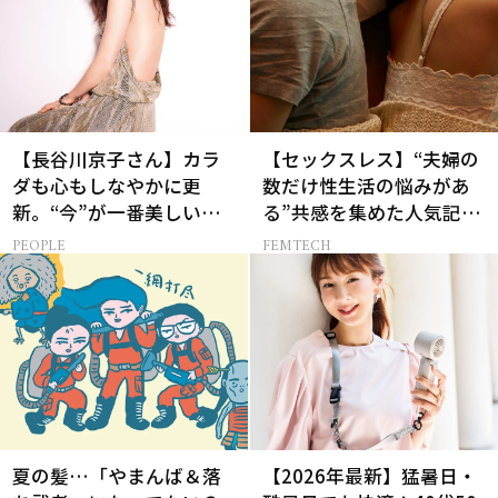
【長谷川京子さん】カラ
【セックスレス】“夫婦の
ダも心もしなやかに更
数だけ性生活の悩みがあ
新。“今”が一番美しい
る”共感を集めた人気記事
［特別画像集］
10選
PEOPLE
FEMTECH
夏の髪…「やまんば＆落
【2026年最新】猛暑日・