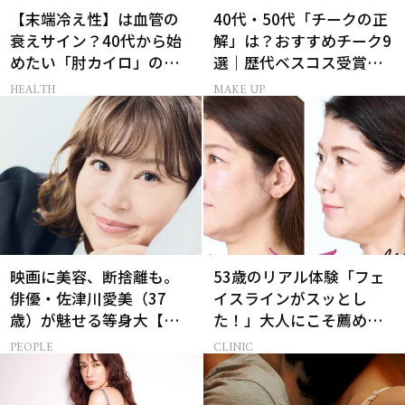
【末端冷え性】は血管の
40代・50代「チークの正
衰えサイン？40代から始
解」は？おすすめチーク9
めたい「肘カイロ」の新
選｜歴代ベスコス受賞ま
常識
とめ＆正しい使い方
HEALTH
MAKE UP
映画に美容、断捨離も。
53歳のリアル体験「フェ
俳優・佐津川愛美（37
イスラインがスッとし
歳）が魅せる等身大【美
た！」大人にこそ薦めた
ST特別画像集】
い脂肪溶解注射とは
PEOPLE
CLINIC