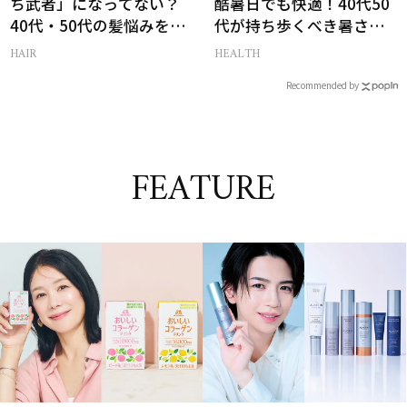
ち武者」になってない？
酷暑日でも快適！40代50
40代・50代の髪悩みをレ
代が持ち歩くべき暑さ対
スキューする裏ワザ
策グッズ
HAIR
HEALTH
Recommended by
FEATURE