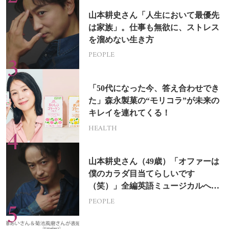
山本耕史さん「人生において最優先
は家族」。仕事も無欲に、ストレス
を溜めない生き方
PEOPLE
「50代になった今、答え合わせでき
た」森永製菓の“モリコラ”が未来の
キレイを連れてくる！
HEALTH
山本耕史さん（49歳）「オファーは
僕のカラダ目当てらしいです
（笑）」全編英語ミュージカルへの
挑戦
PEOPLE