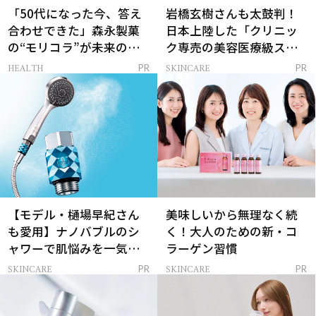
「50代になった今、答え
岩橋玄樹さんも太鼓判！
合わせできた」森永製菓
日本上陸した「クリニッ
の“モリコラ”が未来のキ
ク専売の美容医療級スキ
レイを連れてくる！
ンケア」
HEALTH
SKINCARE
PR
PR
【モデル・樋場早紀さん
美味しいから無理なく続
も愛用】ナノバブルのシ
く！大人のための新・コ
ャワーで肌悩みを一気に
ラーゲン習慣
解決
SKINCARE
SKINCARE
PR
PR