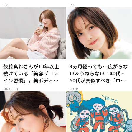
メ
後藤真希さんが10年以上
3ヵ月経っても…広がらな
続けている「美容プロテ
い＆うねらない！40代・
イン習慣」。美ボディを
50代が真似すべき「ロー
支える朝ルーティンと
レイヤーボブ」
HEALTH
HAIR
は？