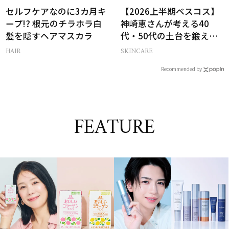
セルフケアなのに3カ月キ
【2026上半期ベスコス】
ープ!? 根元のチラホラ白
神崎恵さんが考える40
髪を隠すヘアマスカラ
代・50代の土台を鍛える
肌投資名品
HAIR
SKINCARE
Recommended by
FEATURE