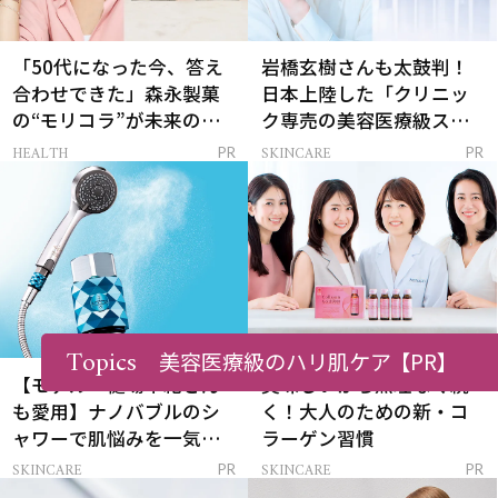
「50代になった今、答え
岩橋玄樹さんも太鼓判！
合わせできた」森永製菓
日本上陸した「クリニッ
の“モリコラ”が未来のキ
ク専売の美容医療級スキ
レイを連れてくる！
ンケア」
HEALTH
SKINCARE
PR
PR
Topics
美容医療級のハリ肌ケア
【PR】
【モデル・樋場早紀さん
美味しいから無理なく続
も愛用】ナノバブルのシ
く！大人のための新・コ
ャワーで肌悩みを一気に
ラーゲン習慣
解決
SKINCARE
SKINCARE
PR
PR