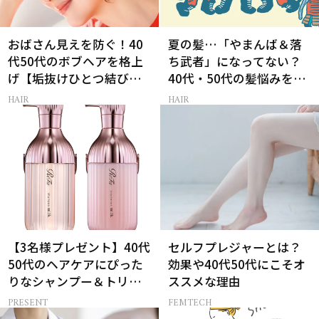
おばさん見えを防ぐ！40
夏の髪…「やまんば＆落
代50代のボブヘアを格上
ち武者」になってない？
げ【垢抜けひとつ結び】
40代・50代の髪悩みをレ
のルール
スキューする裏ワザ
HAIR
HAIR
【3名様プレゼント】40代
セルフプレジャーとは？
50代のヘアケアにぴった
効果や40代50代にこそオ
りなシャンプー＆トリー
ススメな理由
トメントで、うねり悩み
PRESENT
FEMTECH
に対処！