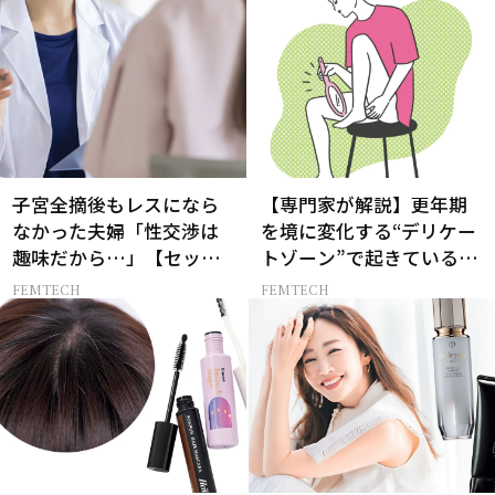
子宮全摘後もレスになら
【専門家が解説】更年期
なかった夫婦「性交渉は
を境に変化する“デリケー
趣味だから…」【セック
トゾーン”で起きているこ
スレス AND THE CITY -女
と
FEMTECH
FEMTECH
たちの告白-】