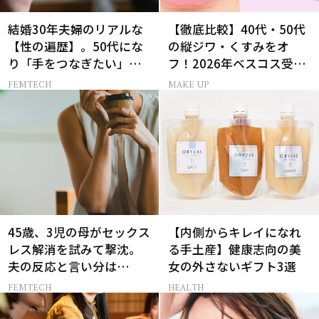
結婚30年夫婦のリアルな
【徹底比較】40代・50代
【性の遍歴】。50代にな
の縦ジワ・くすみをオ
り「手をつなぎたい」と
フ！2026年ベスコス受賞
願う理由とは
リキッドルージュ3選
FEMTECH
MAKE UP
45歳、3児の母がセックス
【内側からキレイになれ
レス解消を試みて撃沈。
る手土産】健康志向の美
夫の反応と言い分は…
女の外さないギフト3選
FEMTECH
HEALTH