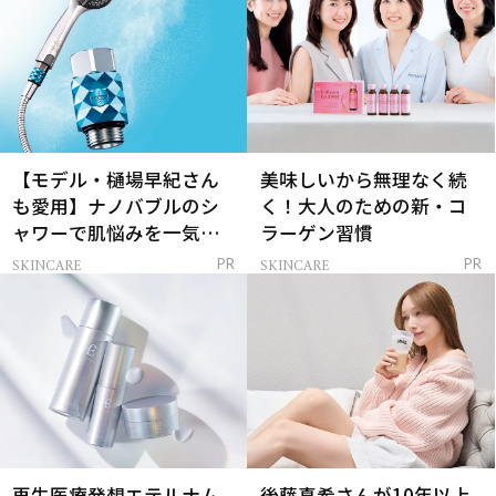
【モデル・樋場早紀さん
美味しいから無理なく続
も愛用】ナノバブルのシ
く！大人のための新・コ
ャワーで肌悩みを一気に
ラーゲン習慣
解決
SKINCARE
SKINCARE
PR
PR
再生医療発想エテルナム
後藤真希さんが10年以上