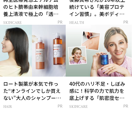
のヒト臍帯由来幹細胞培
続けている「美容プロテ
養上清液で極上の「透明
イン習慣」。美ボディを
感ハリ肌」へ
支える朝ルーティンと
SKINCARE
HEALTH
PR
PR
は？
ロート製薬が本気で作っ
40代のハリ不足・しぼみ
た“オンラインでしか買え
感に！科学の力で肌力を
ない”大人のシャンプー＆
底上げする「肌密度セラ
トリートメントって？
ム」
HAIR
SKINCARE
PR
PR