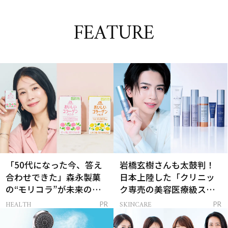
FEATURE
「50代になった今、答え
岩橋玄樹さんも太鼓判！
合わせできた」森永製菓
日本上陸した「クリニッ
の“モリコラ”が未来のキ
ク専売の美容医療級スキ
レイを連れてくる！
ンケア」
HEALTH
SKINCARE
PR
PR