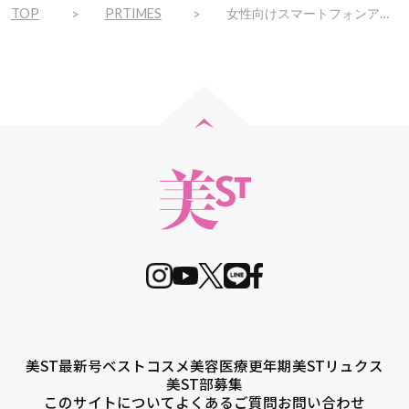
TOP
PRTIMES
女性向けスマートフォンアクセサリーブランド「salisty」5周年企画「＃わたしの毎日にありがとう」キャンペーン第6弾 2023年11月1日(水)～ オリジナルパッケージのボディバームプレゼント
美ST最新号
ベストコスメ
美容医療
更年期
美STリュクス
美ST部募集
このサイトについて
よくあるご質問
お問い合わせ