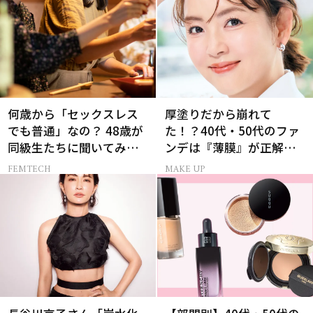
何歳から「セックスレス
厚塗りだから崩れて
でも普通」なの？ 48歳が
た！？40代・50代のファ
同級生たちに聞いてみた
ンデは『薄膜』が正解で
ら…
した
FEMTECH
MAKE UP