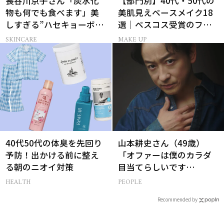
長谷川京子さん「炭水化
【部門別】40代・50代の
物も何でも食べます」美
美肌見えベースメイク18
しすぎる”ハセキョーボデ
選｜ベスコス受賞のファ
ィ”を作る秘訣
ンデ・下地・パウダー
SKINCARE
MAKE UP
40代50代の体臭を先回り
山本耕史さん（49歳）
予防！出かける前に整え
「オファーは僕のカラダ
る朝のニオイ対策
目当てらしいです
（笑）」全編英語ミュー
HEALTH
PEOPLE
ジカルへの挑戦
Recommended by