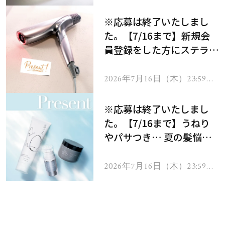
で
※応募は終了いたしまし
た。【7/16まで】新規会
員登録をした方にステラボ
ーテのシャインリバース
ヘアドライヤー ジュエル
2026年7月16日（木）23:59ま
で
をプレゼント！
※応募は終了いたしまし
た。【7/16まで】うねり
やパサつき… 夏の髪悩み
を解消するヘアケアアイテ
ムを13名様にプレゼン
2026年7月16日（木）23:59ま
で
ト！