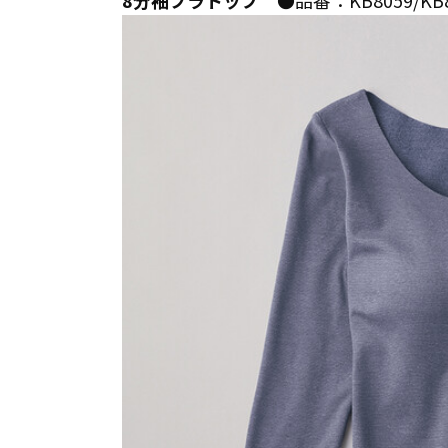
8分袖ブラトップ ●
品番：KB8059/K