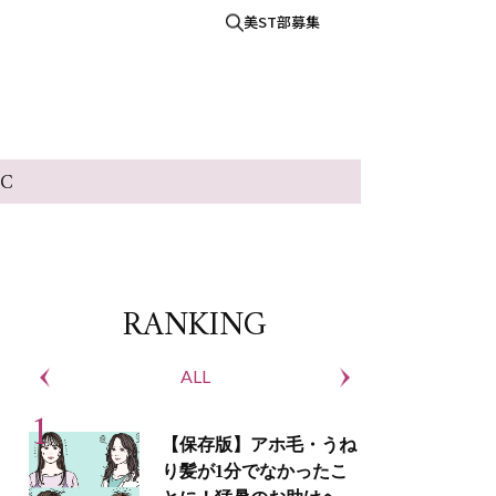
美ST部募集
IC
RANKING
ALL
S
【保存版】アホ毛・うね
り髪が1分でなかったこ