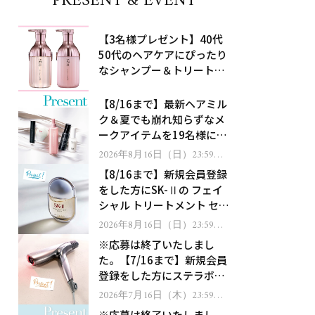
PRESENT & EVENT
【3名様プレゼント】40代
50代のヘアケアにぴったり
なシャンプー＆トリートメ
ントで、うねり悩みに対
処！
【8/16まで】最新ヘアミル
ク＆夏でも崩れ知らずなメ
ークアイテムを19名様にプ
レゼント！
2026年8月16日（日）23:59ま
で
【8/16まで】新規会員登録
をした方にSK-Ⅱの フェイ
シャル トリートメント セラ
ムをプレゼント！
2026年8月16日（日）23:59ま
で
※応募は終了いたしまし
た。【7/16まで】新規会員
登録をした方にステラボー
テのシャインリバース ヘア
2026年7月16日（木）23:59ま
で
ドライヤー ジュエルをプレ
※応募は終了いたしまし