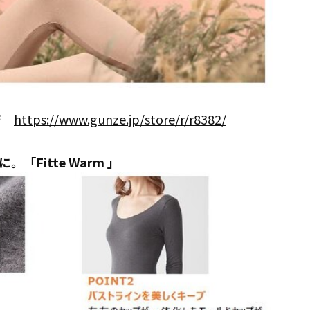
ージ
https://www.gunze.jp/store/r/r8382/
Fitte Warm 」