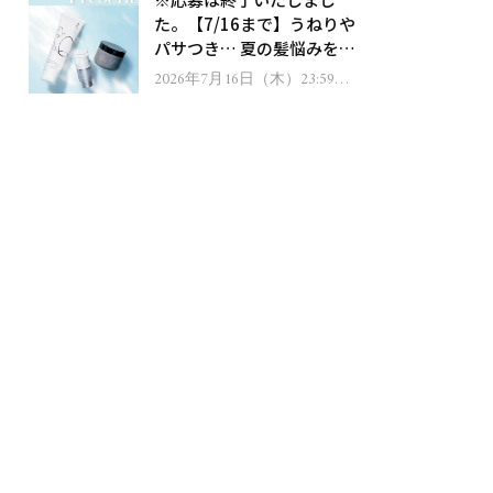
ゼント！
た。【7/16まで】うねりや
パサつき… 夏の髪悩みを解
消するヘアケアアイテムを
2026年7月16日（木）23:59ま
で
13名様にプレゼント！