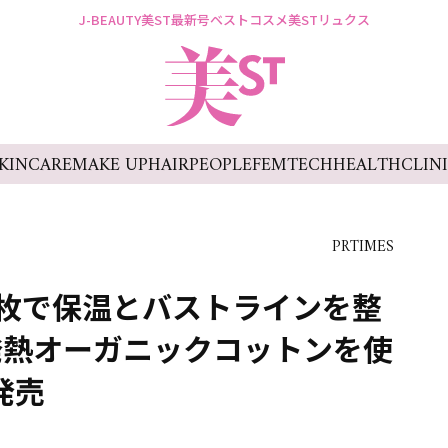
J-BEAUTY
美ST最新号
ベストコスメ
美STリュクス
KINCARE
MAKE UP
HAIR
PEOPLE
FEMTECH
HEALTH
CLIN
PRTIMES
枚で保温とバストラインを整
発熱オーガニックコットンを使
」発売