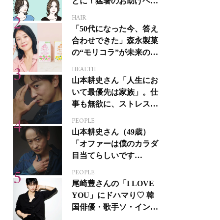
とに！猛暑のお助けヘア
アイテム16選
HAIR
「50代になった今、答え
合わせできた」森永製菓
の“モリコラ”が未来のキ
レイを連れてくる！
HEALTH
山本耕史さん「人生にお
いて最優先は家族」。仕
事も無欲に、ストレスを
溜めない生き方
PEOPLE
山本耕史さん（49歳）
「オファーは僕のカラダ
目当てらしいです
（笑）」全編英語ミュー
PEOPLE
ジカルへの挑戦
尾崎豊さんの「I LOVE
YOU」にドハマり♡ 韓
国俳優・歌手ソ・イング
クさんの音楽がすべての