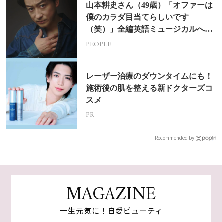
山本耕史さん（49歳）「オファーは
僕のカラダ目当てらしいです
（笑）」全編英語ミュージカルへの
挑戦
PEOPLE
レーザー治療のダウンタイムにも！
施術後の肌を整える新ドクターズコ
スメ
PR
Recommended by
MAGAZINE
一生元気に！自愛ビューティ