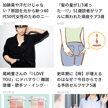
加齢臭や汗だけじゃな
「髪の量が1/3減っ
い？原因を元から断つ40
た…!?」51歳読者がリア
代50代女性のためのニオ
ルに救われた頭皮ケア3選
イケア
HEALTH
HAIR
尾崎豊さんの「I LOVE
更年期に【痔】が増える
YOU」にドハマり♡ 韓国
のはなぜ？今日からでき
俳優・歌手ソ・イングク
る予防セルフケア5選
さんの音楽がすべての人
PEOPLE
HEALTH
生って？