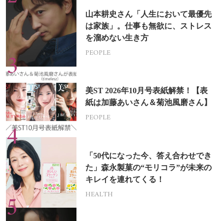
山本耕史さん「人生において最優先
は家族」。仕事も無欲に、ストレス
を溜めない生き方
PEOPLE
美ST 2026年10月号表紙解禁！【表
紙は加藤あいさん＆菊池風磨さん】
PEOPLE
「50代になった今、答え合わせでき
た」森永製菓の“モリコラ”が未来の
キレイを連れてくる！
HEALTH