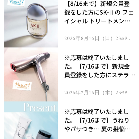
【8/16まで】新規会員登
録をした方にSK-Ⅱの フェ
イシャル トリートメント
セラムをプレゼント！
2026年8月16日（日）23:59ま
で
※応募は終了いたしまし
た。【7/16まで】新規会
員登録をした方にステラボ
ーテのシャインリバース
ヘアドライヤー ジュエル
2026年7月16日（木）23:59ま
で
をプレゼント！
※応募は終了いたしまし
た。【7/16まで】うねり
やパサつき… 夏の髪悩み
を解消するヘアケアアイテ