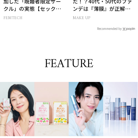
加した「既婚者限定サー
た！？40代・50代のファ
クル」の実態【セックス
ンデは『薄膜』が正解で
レス AND THE CITY -女た
した
FEMTECH
MAKE UP
ちの告白-】
Recommended by
FEATURE