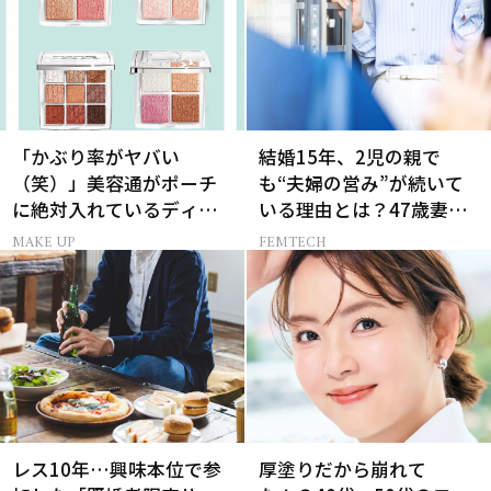
「かぶり率がヤバい
結婚15年、2児の親で
（笑）」美容通がポーチ
も“夫婦の営み”が続いて
に絶対入れているディオ
いる理由とは？47歳妻が
ールの名品パレット
実践する【レスにならな
MAKE UP
FEMTECH
いコツ】
レス10年…興味本位で参
厚塗りだから崩れて