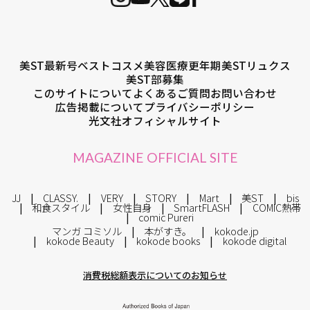
美ST最新号
ベストコスメ
美容医療
更年期
美STリュクス
美ST部募集
このサイトについて
よくあるご質問
お問い合わせ
広告掲載について
プライバシーポリシー
光文社オフィシャルサイト
MAGAZINE OFFICIAL SITE
JJ
CLASSY.
VERY
STORY
Mart
美ST
bis
和食スタイル
女性自身
SmartFLASH
COMIC熱帯
comic Pureri
マンガ コミソル
本がすき。
kokode.jp
kokode Beauty
kokode books
kokode digital
消費税総額表示についてのお知らせ