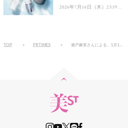
ムを13名様にプレゼン
2026年7月16日（木）23:59ま
で
ト！
TOP
PRTIMES
瀬戸麻実さんによる、1月13日(土)8:00～新発売のNARSルナニューイヤーコレクションをご紹介するライブを開催！