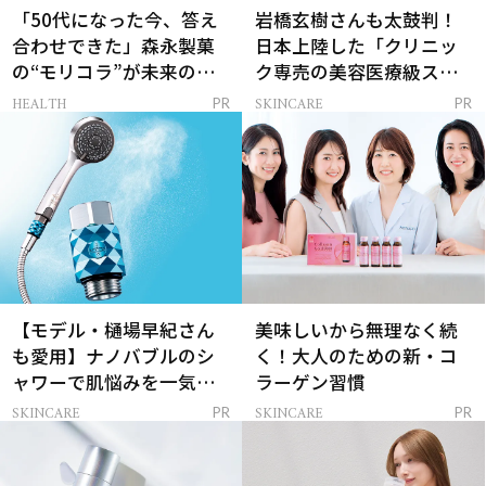
「50代になった今、答え
岩橋玄樹さんも太鼓判！
合わせできた」森永製菓
日本上陸した「クリニッ
の“モリコラ”が未来のキ
ク専売の美容医療級スキ
レイを連れてくる！
ンケア」
HEALTH
SKINCARE
PR
PR
【モデル・樋場早紀さん
美味しいから無理なく続
も愛用】ナノバブルのシ
く！大人のための新・コ
ャワーで肌悩みを一気に
ラーゲン習慣
解決
SKINCARE
SKINCARE
PR
PR