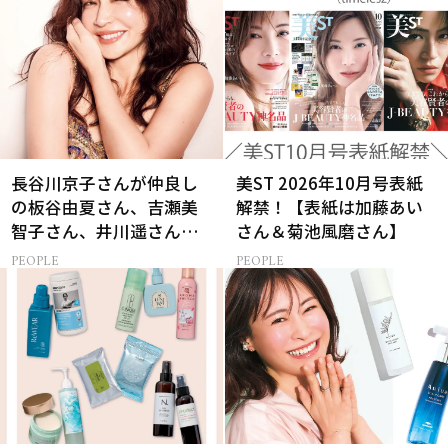
長谷川京子さんが仲良し
美ST 2026年10月号表紙
の板谷由夏さん、吉瀬美
解禁！【表紙は加藤あい
智子さん、井川遥さんと
さん＆菊池風磨さん】
集まる理由は…
PEOPLE
PEOPLE