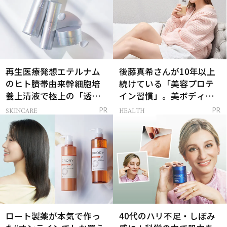
再生医療発想エテルナム
後藤真希さんが10年以上
のヒト臍帯由来幹細胞培
続けている「美容プロテ
養上清液で極上の「透明
イン習慣」。美ボディを
感ハリ肌」へ
支える朝ルーティンと
SKINCARE
HEALTH
PR
PR
は？
ロート製薬が本気で作っ
40代のハリ不足・しぼみ