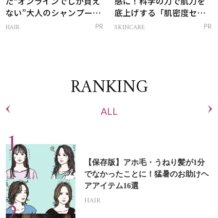
た“オンラインでしか買え
感に！科学の力で肌力を
ない”大人のシャンプー＆
底上げする「肌密度セラ
トリートメントって？
ム」
HAIR
SKINCARE
PR
PR
RANKING
ALL
【保存版】アホ毛・うねり髪が1分
でなかったことに！猛暑のお助けヘ
アアイテム16選
HAIR