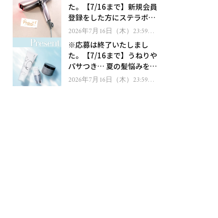
た。【7/16まで】新規会員
登録をした方にステラボー
テのシャインリバース ヘア
2026年7月16日（木）23:59ま
で
ドライヤー ジュエルをプレ
※応募は終了いたしまし
ゼント！
た。【7/16まで】うねりや
パサつき… 夏の髪悩みを解
消するヘアケアアイテムを
2026年7月16日（木）23:59ま
で
13名様にプレゼント！