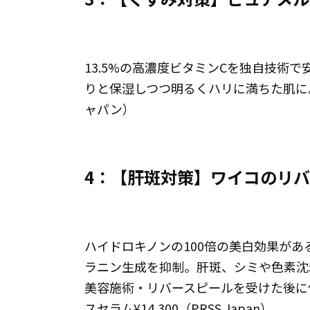
13.5%の高濃度ビタミンCを独自技術
りと保湿しつつ明るくハリに満ちた肌に。リセ
ャパン）
4：【肝斑対策】ワイコのリ
ハイドロキノンの100倍の美白効果が
ラニン生成を抑制。肝斑、シミや色素沈
美容施術・リバースピールを受けた後に
スセラム¥14,300（PRSS.Japan）