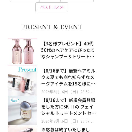
ベストコスメ
PRESENT & EVENT
【3名様プレゼント】40代
50代のヘアケアにぴったり
なシャンプー＆トリートメ
ントで、うねり悩みに対
処！
【8/16まで】最新ヘアミル
ク＆夏でも崩れ知らずなメ
ークアイテムを19名様にプ
レゼント！
2026年8月16日（日）23:59ま
で
【8/16まで】新規会員登録
をした方にSK-Ⅱの フェイ
シャル トリートメント セラ
ムをプレゼント！
2026年8月16日（日）23:59ま
で
※応募は終了いたしまし