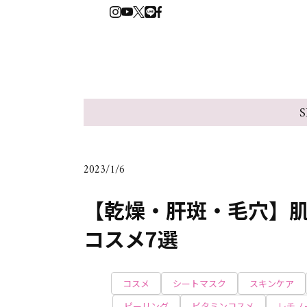
S
2023/1/6
【乾燥・肝斑・毛穴】
コスメ7選
コスメ
シートマスク
スキンケア
ピーリング
ビタミンコスメ
レチノ