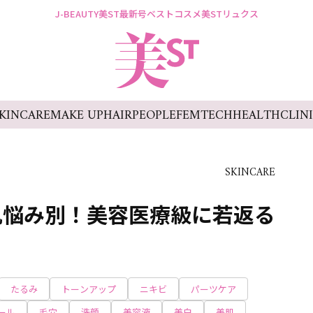
J-BEAUTY
美ST最新号
ベストコスメ
美STリュクス
KINCARE
MAKE UP
HAIR
PEOPLE
FEMTECH
HEALTH
CLIN
SKINCARE
肌悩み別！美容医療級に若返る
たるみ
トーンアップ
ニキビ
パーツケア
ール
毛穴
洗顔
美容液
美白
美肌