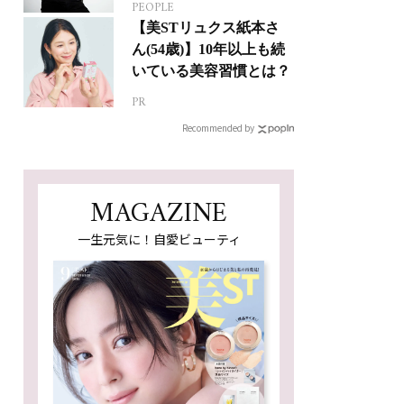
PEOPLE
人生って？
【美STリュクス紙本さ
ん(54歳)】10年以上も続
いている美容習慣とは？
PR
Recommended by
MAGAZINE
一生元気に！自愛ビューティ