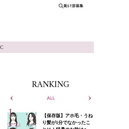
美ST部募集
IC
RANKING
ALL
S
【保存版】アホ毛・うね
り髪が1分でなかったこ