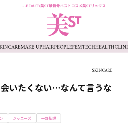
J-BEAUTY
美ST最新号
ベストコスメ
美STリュクス
KINCARE
MAKE UP
HAIR
PEOPLE
FEMTECH
HEALTH
CLIN
SKINCARE
「会いたくない…なんて言うな
ン
ジャニーズ
平野紫耀