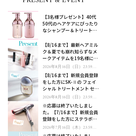
PRESENT & EVENT
【3名様プレゼント】40代
50代のヘアケアにぴったり
なシャンプー＆トリートメ
ントで、うねり悩みに対
処！
【8/16まで】最新ヘアミル
ク＆夏でも崩れ知らずなメ
ークアイテムを19名様にプ
レゼント！
2026年8月16日（日）23:59ま
で
【8/16まで】新規会員登録
をした方にSK-Ⅱの フェイ
シャル トリートメント セラ
ムをプレゼント！
2026年8月16日（日）23:59ま
で
※応募は終了いたしまし
た。【7/16まで】新規会員
登録をした方にステラボー
テのシャインリバース ヘア
2026年7月16日（木）23:59ま
で
ドライヤー ジュエルをプレ
※応募は終了いたしまし