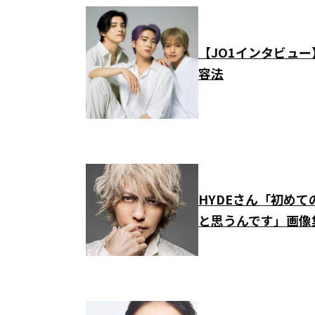
【JO1インタビュ
容法
HYDEさん「初め
と思うんです」画像