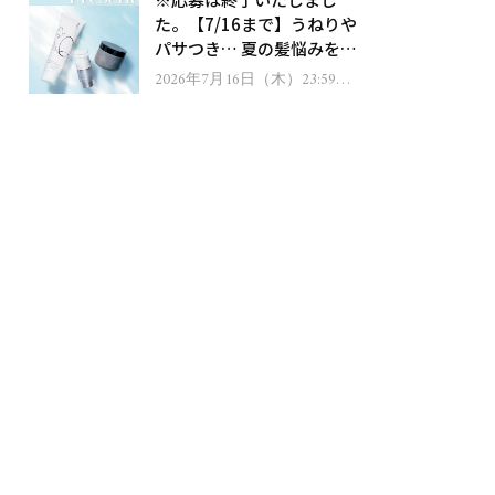
ゼント！
た。【7/16まで】うねりや
パサつき… 夏の髪悩みを解
消するヘアケアアイテムを
2026年7月16日（木）23:59ま
で
13名様にプレゼント！