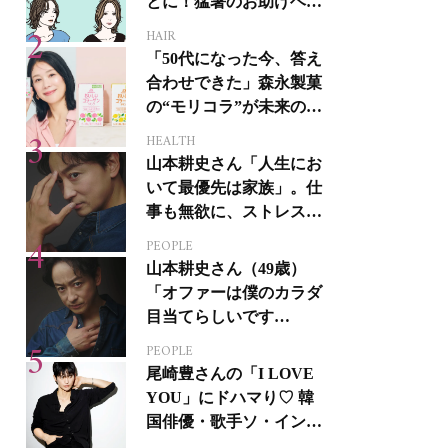
とに！猛暑のお助けヘア
アイテム16選
HAIR
「50代になった今、答え
合わせできた」森永製菓
の“モリコラ”が未来のキ
レイを連れてくる！
HEALTH
山本耕史さん「人生にお
いて最優先は家族」。仕
事も無欲に、ストレスを
溜めない生き方
PEOPLE
山本耕史さん（49歳）
「オファーは僕のカラダ
目当てらしいです
（笑）」全編英語ミュー
PEOPLE
ジカルへの挑戦
尾崎豊さんの「I LOVE
YOU」にドハマり♡ 韓
国俳優・歌手ソ・イング
クさんの音楽がすべての