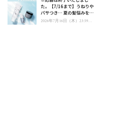
ゼント！
た。【7/16まで】うねりや
パサつき… 夏の髪悩みを解
消するヘアケアアイテムを
2026年7月16日（木）23:59ま
で
13名様にプレゼント！