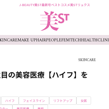
J-BEAUTY
美ST最新号
ベストコスメ
美STリュクス
KINCARE
MAKE UP
HAIR
PEOPLE
FEMTECH
HEALTH
CLIN
SKINCARE
注目の美容医療【ハイフ】を
ハイフ
フェイスライン
リフトアップ
女医
クター
美容医療
美肌