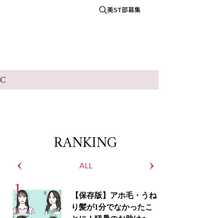
美ST部募集
IC
RANKING
ALL
S
【保存版】アホ毛・うね
り髪が1分でなかったこ