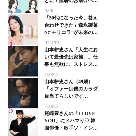
とに！猛暑のお助けヘア
アイテム16選
HAIR
「50代になった今、答え
合わせできた」森永製菓
の“モリコラ”が未来のキ
レイを連れてくる！
HEALTH
山本耕史さん「人生にお
いて最優先は家族」。仕
事も無欲に、ストレスを
溜めない生き方
PEOPLE
山本耕史さん（49歳）
「オファーは僕のカラダ
目当てらしいです
（笑）」全編英語ミュー
PEOPLE
ジカルへの挑戦
尾崎豊さんの「I LOVE
YOU」にドハマり♡ 韓
国俳優・歌手ソ・イング
クさんの音楽がすべての