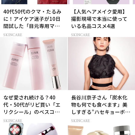
40代50代のクマ・たるみ
【人気ヘアメイク愛用】
に！アイケア迷子が10日
撮影現場で本当に使って
間試した「目元専用マス
いる名品コスメ4選
ク」4選
SKINCARE
SKINCARE
なぜ愛され続ける？40
長谷川京子さん「炭水化
代・50代がリピ買い「エ
物も何でも食べます」美
リクシール」のベスコス
しすぎる”ハセキョーボデ
受賞名品3選
ィ”を作る秘訣
SKINCARE
SKINCARE