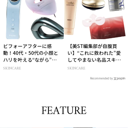
ビフォーアフターに感
【美ST編集部が自腹買
動！40代・50代の小顔と
い】“これに救われた”愛
ハリを叶える“ながら”美
してやまない名品スキン
顔器3選
ケア6選
SKINCARE
SKINCARE
Recommended by
FEATURE