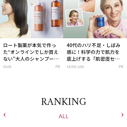
ロート製薬が本気で作っ
40代のハリ不足・しぼみ
た“オンラインでしか買え
感に！科学の力で肌力を
ない”大人のシャンプー＆
底上げする「肌密度セラ
トリートメントって？
ム」
HAIR
SKINCARE
PR
PR
RANKING
ALL