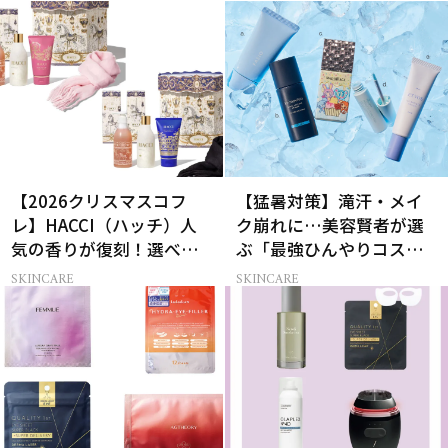
【2026クリスマスコフ
【猛暑対策】滝汗・メイ
レ】HACCI（ハッチ）人
ク崩れに…美容賢者が選
気の香りが復刻！選べる
ぶ「最強ひんやりコス
コフレが楽しい♡
メ」26選
SKINCARE
SKINCARE