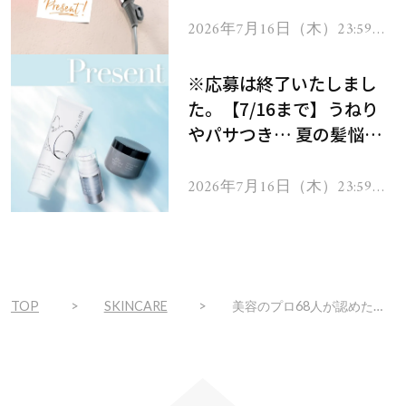
ーテのシャインリバース
ヘアドライヤー ジュエル
2026年7月16日（木）23:59ま
で
をプレゼント！
※応募は終了いたしまし
た。【7/16まで】うねり
やパサつき… 夏の髪悩み
を解消するヘアケアアイテ
ムを13名様にプレゼン
2026年7月16日（木）23:59ま
で
ト！
TOP
SKINCARE
美容のプロ68人が認めた【国民的シワ改善美容液】