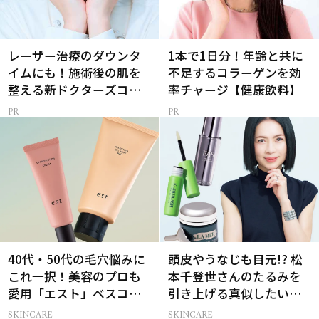
レーザー治療のダウンタ
1本で1日分！年齢と共に
イムにも！施術後の肌を
不足するコラーゲンを効
整える新ドクターズコス
率チャージ【健康飲料】
メ
40代・50代の毛穴悩みに
頭皮やうなじも目元!? 松
これ一択！美容のプロも
本千登世さんのたるみを
愛用「エスト」ベスコス
引き上げる真似したい習
受賞コスメ
慣
SKINCARE
SKINCARE