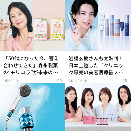
「50代になった今、答え
岩橋玄樹さんも太鼓判！
合わせできた」森永製菓
日本上陸した「クリニッ
の“モリコラ”が未来のキ
ク専売の美容医療級スキ
レイを連れてくる！
ンケア」
HEALTH
SKINCARE
PR
PR