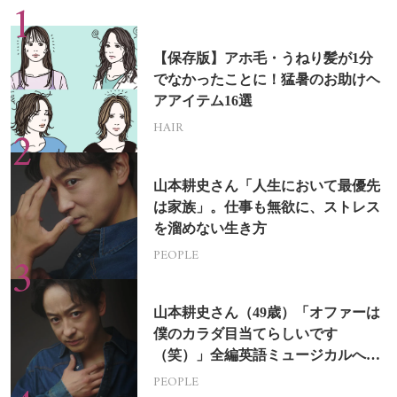
【保存版】アホ毛・うねり髪が1分
でなかったことに！猛暑のお助けヘ
アアイテム16選
HAIR
山本耕史さん「人生において最優先
は家族」。仕事も無欲に、ストレス
を溜めない生き方
PEOPLE
山本耕史さん（49歳）「オファーは
僕のカラダ目当てらしいです
（笑）」全編英語ミュージカルへの
挑戦
PEOPLE