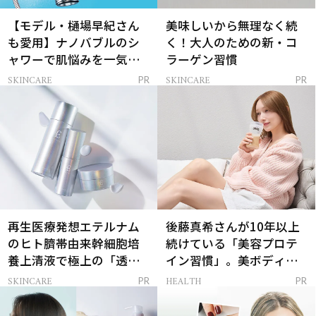
【モデル・樋場早紀さん
美味しいから無理なく続
も愛用】ナノバブルのシ
く！大人のための新・コ
ャワーで肌悩みを一気に
ラーゲン習慣
解決
SKINCARE
SKINCARE
PR
PR
再生医療発想エテルナム
後藤真希さんが10年以上
のヒト臍帯由来幹細胞培
続けている「美容プロテ
養上清液で極上の「透明
イン習慣」。美ボディを
感ハリ肌」へ
支える朝ルーティンと
SKINCARE
HEALTH
PR
PR
は？