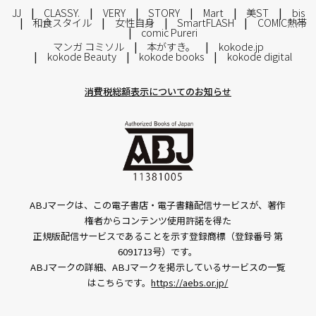
JJ
CLASSY.
VERY
STORY
Mart
美ST
bis
和食スタイル
女性自身
SmartFLASH
COMIC熱帯
comic Pureri
マンガ コミソル
本がすき。
kokode.jp
kokode Beauty
kokode books
kokode digital
消費税総額表示についてのお知らせ
ABJマークは、この電子書店・電子書籍配信サービスが、著作
権者からコンテンツ使用許諾を得た
正規版配信サービスであることを示す登録商標（登録番号 第
6091713号）です。
ABJマークの詳細、ABJマークを掲示しているサービスの一覧
はこちらです。
https://aebs.or.jp/