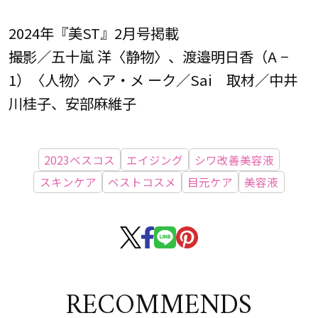
2024年『美ST』2月号掲載
撮影／五十嵐 洋〈静物〉、渡邉明日香（A −
1）〈人物〉ヘア・メ ーク／Sai 取材／中井
川桂子、安部麻維子
2023ベスコス
エイジング
シワ改善美容液
スキンケア
ベストコスメ
目元ケア
美容液
RECOMMENDS