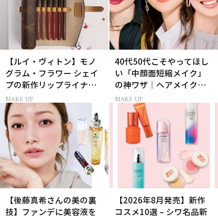
【ルイ・ヴィトン】モノ
40代50代こそやってほし
グラム・フラワー シェイ
い「中顔面短縮メイク」
プの新作リップライナー
の神ワザ｜ヘアメイク長
｢LV クレヨン｣が誕生！
井かおりさん直伝
MAKE UP
MAKE UP
【後藤真希さんの美の裏
【2026年8月発売】新作
技】ファンデに美容液を
コスメ10選 – シワ名品新