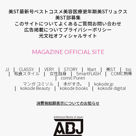
美ST最新号
ベストコスメ
美容医療
更年期
美STリュクス
美ST部募集
このサイトについて
よくあるご質問
お問い合わせ
広告掲載について
プライバシーポリシー
光文社オフィシャルサイト
MAGAZINE OFFICIAL SITE
JJ
CLASSY.
VERY
STORY
Mart
美ST
bis
和食スタイル
女性自身
SmartFLASH
COMIC熱帯
comic Pureri
マンガ コミソル
本がすき。
kokode.jp
kokode Beauty
kokode books
kokode digital
消費税総額表示についてのお知らせ