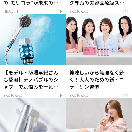
の“モリコラ”が未来のキ
ク専売の美容医療級スキ
レイを連れてくる！
ンケア」
HEALTH
SKINCARE
PR
PR
【モデル・樋場早紀さん
美味しいから無理なく続
も愛用】ナノバブルのシ
く！大人のための新・コ
ャワーで肌悩みを一気に
ラーゲン習慣
解決
SKINCARE
SKINCARE
PR
PR