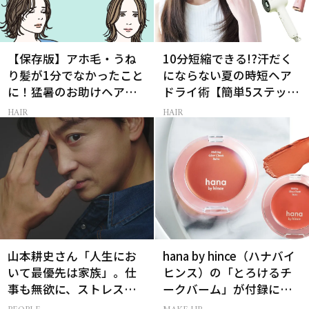
【保存版】アホ毛・うね
10分短縮できる!?汗だく
り髪が1分でなかったこと
にならない夏の時短ヘア
に！猛暑のお助けヘアア
ドライ術【簡単5ステッ
イテム16選
プ】
HAIR
HAIR
山本耕史さん「人生にお
hana by hince（ハナバイ
いて最優先は家族」。仕
ヒンス）の「とろけるチ
事も無欲に、ストレスを
ークバーム」が付録に！
溜めない生き方
美ST2026年9月号付録情