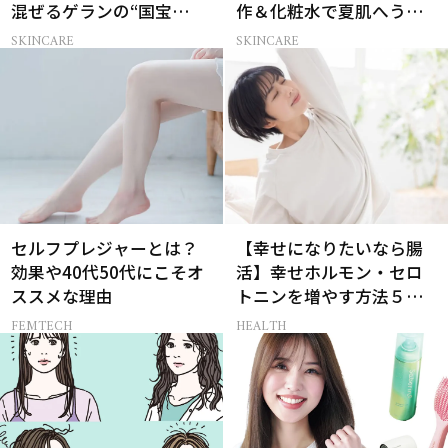
混ぜるゲランの“国宝
作＆化粧水で夏肌へうる
級”ツヤ肌術
おいチャージ
SKINCARE
SKINCARE
セルフプレジャーとは？
【幸せになりたいなら腸
効果や40代50代にこそオ
活】幸せホルモン・セロ
ススメな理由
トニンを増やす方法５選
［医師監修］
FEMTECH
HEALTH