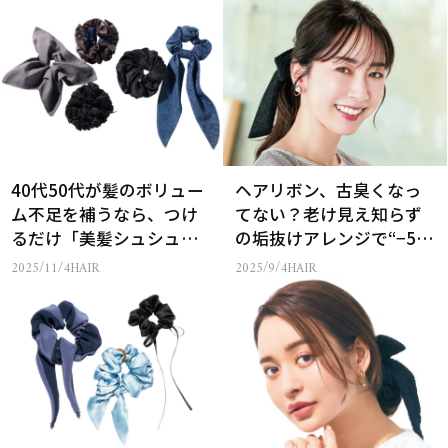
40代50代が髪のボリュー
ヘアリボン、古臭くなっ
ム不足を補うなら、つけ
てない？老け見え知らず
るだけ「美髪シュシュ」
の垢抜けアレンジで“−5歳
に頼って正解！【5選】
見え”！
2025/11/4
HAIR
2025/9/4
HAIR