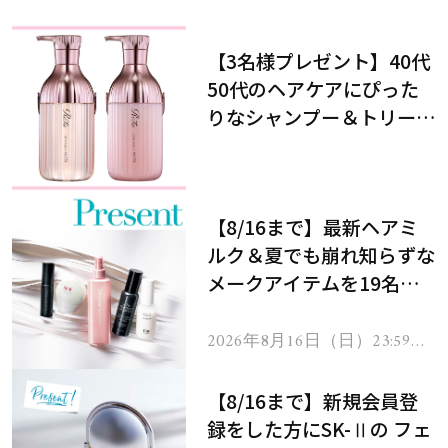
【3名様プレゼント】40代
50代のヘアケアにぴった
りなシャンプー＆トリート
メントで、うねり悩みに対
処！
【8/16まで】最新ヘアミ
ルク＆夏でも崩れ知らずな
メークアイテムを19名様
にプレゼント！
2026年8月16日（日）23:59ま
で
【8/16まで】新規会員登
録をした方にSK-Ⅱの フェ