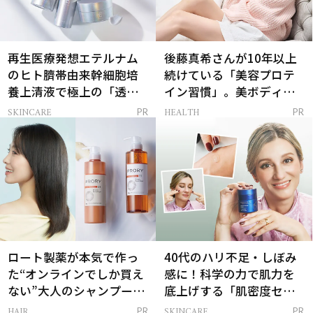
再生医療発想エテルナム
後藤真希さんが10年以上
のヒト臍帯由来幹細胞培
続けている「美容プロテ
養上清液で極上の「透明
イン習慣」。美ボディを
感ハリ肌」へ
支える朝ルーティンと
SKINCARE
HEALTH
PR
PR
は？
ロート製薬が本気で作っ
40代のハリ不足・しぼみ
た“オンラインでしか買え
感に！科学の力で肌力を
ない”大人のシャンプー＆
底上げする「肌密度セラ
トリートメントって？
ム」
HAIR
SKINCARE
PR
PR