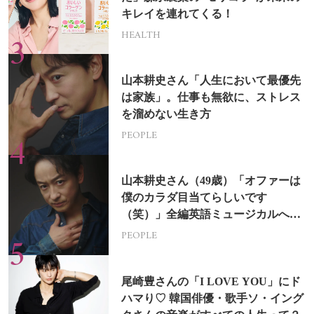
キレイを連れてくる！
HEALTH
山本耕史さん「人生において最優先
は家族」。仕事も無欲に、ストレス
を溜めない生き方
PEOPLE
山本耕史さん（49歳）「オファーは
僕のカラダ目当てらしいです
（笑）」全編英語ミュージカルへの
挑戦
PEOPLE
尾崎豊さんの「I LOVE YOU」にド
ハマり♡ 韓国俳優・歌手ソ・イング