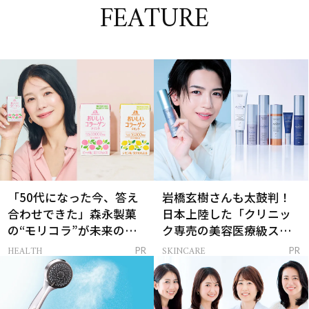
FEATURE
「50代になった今、答え
岩橋玄樹さんも太鼓判！
合わせできた」森永製菓
日本上陸した「クリニッ
の“モリコラ”が未来のキ
ク専売の美容医療級スキ
レイを連れてくる！
ンケア」
HEALTH
SKINCARE
PR
PR