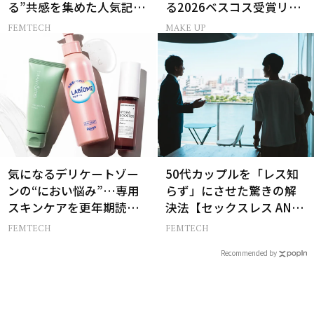
る”共感を集めた人気記事
る2026ベスコス受賞リッ
10選
プTOP3
FEMTECH
MAKE UP
気になるデリケートゾー
50代カップルを「レス知
ンの“におい悩み”…専用
らず」にさせた驚きの解
スキンケアを更年期読者
決法【セックスレス AND
が本気でお試し！
THE CITY -女たちの告
FEMTECH
FEMTECH
白-】
Recommended by