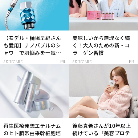
【モデル・樋場早紀さん
美味しいから無理なく続
も愛用】ナノバブルのシ
く！大人のための新・コ
ャワーで肌悩みを一気に
ラーゲン習慣
解決
SKINCARE
SKINCARE
PR
PR
再生医療発想エテルナム
後藤真希さんが10年以上
のヒト臍帯由来幹細胞培
続けている「美容プロテ