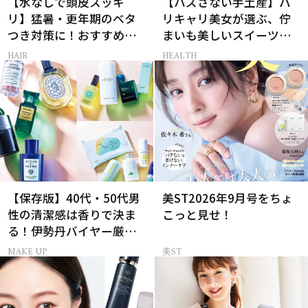
【水なしで頭皮スッキ
【ハズさない手土産】バ
リ】猛暑・更年期のベタ
リキャリ美女が選ぶ、佇
つき対策に！おすすめ最
まいも美しいスイーツギ
新ドライシャンプー4選
フト3選
HAIR
HEALTH
【保存版】40代・50代男
美ST2026年9月号をちょ
性の清潔感は香りで決ま
こっと見せ！
る！伊勢丹バイヤー厳選
フレグランス15選
MAKE UP
美ST