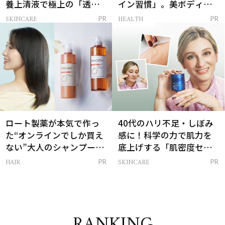
養上清液で極上の「透明
イン習慣」。美ボディを
感ハリ肌」へ
支える朝ルーティンと
SKINCARE
HEALTH
PR
PR
は？
ロート製薬が本気で作っ
40代のハリ不足・しぼみ
た“オンラインでしか買え
感に！科学の力で肌力を
ない”大人のシャンプー＆
底上げする「肌密度セラ
トリートメントって？
ム」
HAIR
SKINCARE
PR
PR