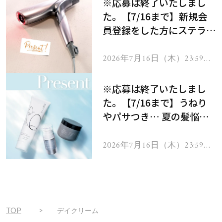
※応募は終了いたしまし
た。【7/16まで】新規会
員登録をした方にステラボ
ーテのシャインリバース
ヘアドライヤー ジュエル
2026年7月16日（木）23:59ま
で
をプレゼント！
※応募は終了いたしまし
た。【7/16まで】うねり
やパサつき… 夏の髪悩み
を解消するヘアケアアイテ
ムを13名様にプレゼン
2026年7月16日（木）23:59ま
で
ト！
TOP
デイクリーム