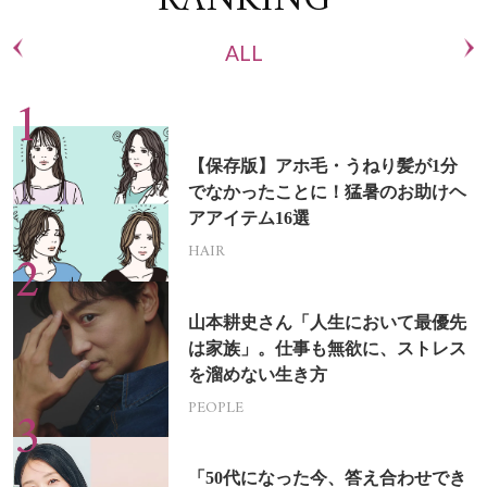
RANKING
ALL
【保存版】アホ毛・うねり髪が1分
でなかったことに！猛暑のお助けヘ
アアイテム16選
HAIR
山本耕史さん「人生において最優先
は家族」。仕事も無欲に、ストレス
を溜めない生き方
PEOPLE
「50代になった今、答え合わせでき