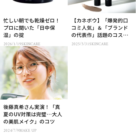
忙しい朝でも乾燥ゼロ！
【カネボウ】「爆発的口
プロに聞いた「日中保
コミ人気」＆「ブランド
湿」の掟
の代表作」話題のコスメ
２選
2026/1/19
SKINCARE
2025/5/31
SKINCARE
後藤真希さん実演！「真
夏のUV対策は完璧…大人
の美肌メイク」のコツ
2024/7/9
MAKE UP