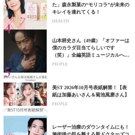
た」森永製菓の“モリコラ”が未来の
キレイを連れてくる！
HEALTH
山本耕史さん（49歳）「オファーは
僕のカラダ目当てらしいです
（笑）」全編英語ミュージカルへの
挑戦
PEOPLE
美ST 2026年10月号表紙解禁！【表
紙は加藤あいさん＆菊池風磨さん】
PEOPLE
レーザー治療のダウンタイムにも！
施術後の肌を整える新ドクターズコ