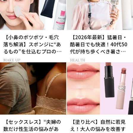
【小鼻のボツボツ・毛穴
【2026年最新】猛暑日・
落ち解消】スポンジに“あ
酷暑日でも快適！40代50
るもの”を仕込むプロの超
代が持ち歩くべき暑さ対
簡単メイクテク
策グッズ
MAKE UP
HEALTH
【セックスレス】“夫婦の
【塗り比べ】自然に若見
数だけ性生活の悩みがあ
え！大人の悩みを改善す