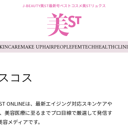
J-BEAUTY
美ST最新号
ベストコスメ
美STリュクス
KINCARE
MAKE UP
HAIR
PEOPLE
FEMTECH
HEALTH
CLIN
スコス
T ONLINEは、最新エイジング対応スキンケアや
、美容医療に至るまでプロ目線で厳選して発信す
美容メディアです。