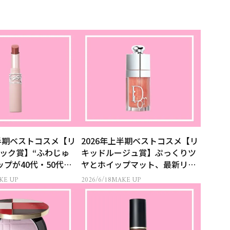
上半期ベストコスメ【リ
2026年上半期ベストコスメ【リ
ック賞】“ふわじゅ
キッドルージュ賞】ぷっくりツ
ップが40代・50代の
ヤとホイップマット、最新リッ
プは二極化
KE UP
2026/6/18
MAKE UP