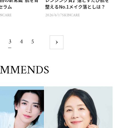
白の新常識“肌を育
レンジング賞】落とすたび肌を
1セラム
整えるNo.1メイク落としは？
INCARE
2026/6/17
SKINCARE
3
4
5
OMMENDS