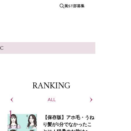
美ST部募集
IC
RANKING
ALL
S
【保存版】アホ毛・うね
り髪が1分でなかったこ