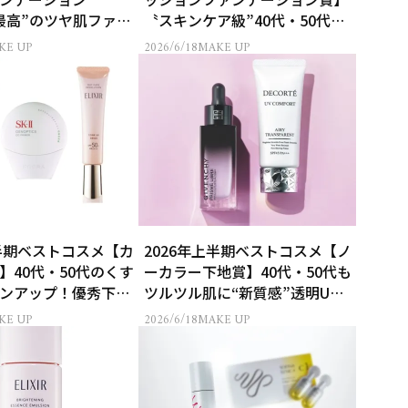
最高”のツヤ肌ファン
〝スキンケア級”40代・50代の
ベストファンデ
KE UP
2026/6/18
MAKE UP
上半期ベストコスメ【カ
2026年上半期ベストコスメ【ノ
】40代・50代のくす
ーカラー下地賞】40代・50代も
ンアップ！優秀下地
ツルツル肌に“新質感”透明UV
が1位
KE UP
2026/6/18
MAKE UP