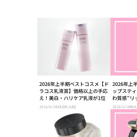
2026年上半期ベストコスメ【ド
2026年
ラコス乳液賞】価格以上の手応
ップスティ
え！美白・ハリケア乳液が1位
わ質感”リ
新定番
2026/6/18
SKINCARE
2026/6/18
MA