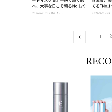
ートマスク賞】一晩で輝く肌
容液賞】美
へ、大事な日こそ頼るNo.1パッ
てる”No.
ク
2026/6/17
SKINCARE
2026/6/17
SK
1
2
REC