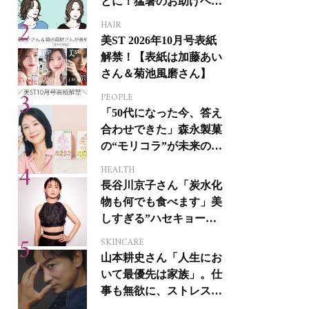
とに！猛暑のお助けヘア
アイテム16選
HAIR
美ST 2026年10月号表紙
解禁！【表紙は加藤あい
さん＆菊池風磨さん】
PEOPLE
「50代になった今、答え
合わせできた」森永製菓
の“モリコラ”が未来のキ
レイを連れてくる！
HEALTH
長谷川京子さん「炭水化
物も何でも食べます」美
しすぎる”ハセキョーボ
ディ”を作る秘訣
SKINCARE
山本耕史さん「人生にお
いて最優先は家族」。仕
事も無欲に、ストレスを
溜めない生き方