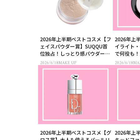
2026年上半期ベストコスメ【フ
2026年
ェイスパウダー賞】SUQQU首
イライト・
位独占！しっとり感パウダーが
で何役も！
1位
3入り
2026/6/18
MAKE UP
2026/6/18
MA
2026年上半期ベストコスメ【グ
2026年
ロス賞】大人も使えるパールリ
キッドファ