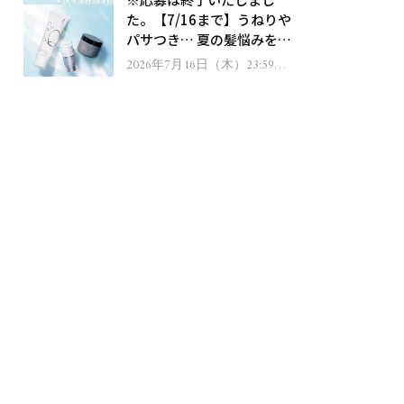
ゼント！
た。【7/16まで】うねりや
パサつき… 夏の髪悩みを解
消するヘアケアアイテムを
2026年7月16日（木）23:59ま
で
13名様にプレゼント！