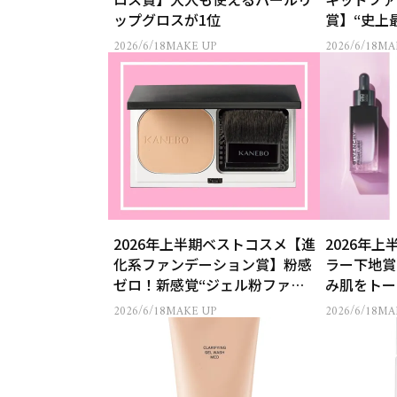
ップグロスが1位
賞】“史上
デ誕生
2026/6/18
MAKE UP
2026/6/18
MA
2026年上半期ベストコスメ【進
2026年
化系ファンデーション賞】粉感
ラー下地賞
ゼロ！新感覚“ジェル粉ファン
み肌をトー
デ”が1位
TOP3
2026/6/18
MAKE UP
2026/6/18
MA