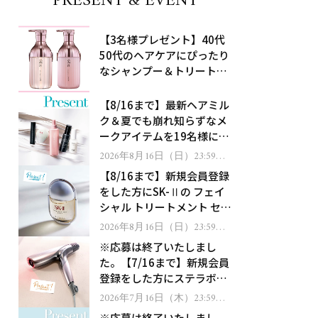
PRESENT & EVENT
【3名様プレゼント】40代
50代のヘアケアにぴったり
なシャンプー＆トリートメ
ントで、うねり悩みに対
処！
【8/16まで】最新ヘアミル
ク＆夏でも崩れ知らずなメ
ークアイテムを19名様にプ
レゼント！
2026年8月16日（日）23:59ま
で
【8/16まで】新規会員登録
をした方にSK-Ⅱの フェイ
シャル トリートメント セラ
ムをプレゼント！
2026年8月16日（日）23:59ま
で
※応募は終了いたしまし
た。【7/16まで】新規会員
登録をした方にステラボー
テのシャインリバース ヘア
2026年7月16日（木）23:59ま
で
ドライヤー ジュエルをプレ
※応募は終了いたしまし