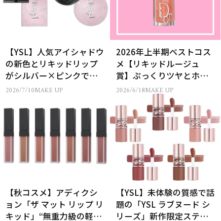
【YSL】人気アイシャドウ
2026年上半期ベストコス
の新色とリキッドリップ
メ【リキッドルージュ
がシルバー×ピンクで輝
賞】ぷっくりツヤとホイ
く限定パッケージで登
ップマット、最新リップ
2026/7/10
MAKE UP
2026/6/18
MAKE UP
場！
は二極化
【秋コスメ】アディクシ
【YSL】未体験の質感で話
ョン「ザ マット リップ リ
題の「YSL ラブヌード シ
キッド」“無重力級の軽
リーズ」新作限定ステイ