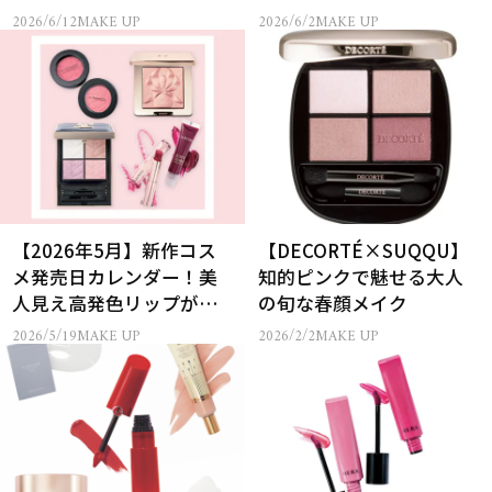
さ”ロングセラーリップが
ンリップを全色みせ！
2026/6/12
MAKE UP
2026/6/2
MAKE UP
進化
【2026年5月】新作コス
【DECORTÉ×SUQQU】
メ発売日カレンダー！美
知的ピンクで魅せる大人
人見え高発色リップが大
の旬な春顔メイク
豊作♡ 名品アイパレ新色
2026/5/19
MAKE UP
2026/2/2
MAKE UP
も