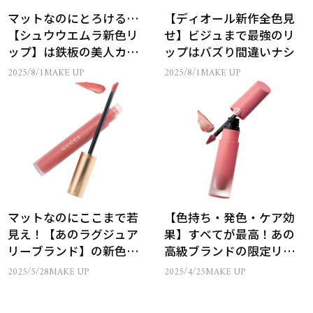
マットなのにとろける…
【ディオール新作全色見
【シュウウエムラ新色リ
せ】ビジュまで最強のリ
ップ】は鉄板の美人カラ
ップはバズり間違いナシ
ー
2025/8/1
MAKE UP
2025/8/1
MAKE UP
マットなのにここまで若
【色持ち・発色・ケア効
見え！【あのラグジュア
果】すべてが最高！あの
リーブランド】の新色に
高級ブランドの限定リッ
注目
プが気になる
2025/5/28
MAKE UP
2025/4/25
MAKE UP