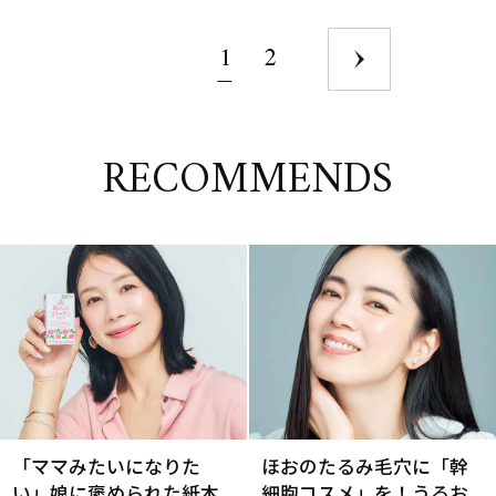
1
2
RECOMMENDS
「ママみたいになりた
ほおのたるみ毛穴に「幹
い」娘に褒められた紙本
細胞コスメ」を！うるお