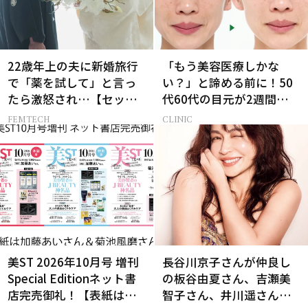
22歳年上の夫に新婚旅行
「もう美容医療しかな
で「薬を試して」と言っ
い？」と諦める前に！50
たら激怒され…【セック
代60代の目元が2週間で変
スレス AND THE CITY -女
化した神レチノール
FEMTECH
CLINIC
たちの告白-】
美ST 2026年10月号 増刊
長谷川京子さんが仲良し
Special Editionネット書
の板谷由夏さん、吉瀬美
店完売御礼！【表紙は加
智子さん、井川遥さんと