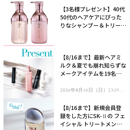
【3名様プレゼント】40代
50代のヘアケアにぴった
りなシャンプー＆トリート
メントで、うねり悩みに対
処！
【8/16まで】最新ヘアミ
ルク＆夏でも崩れ知らずな
メークアイテムを19名様
にプレゼント！
2026年8月16日（日）23:59ま
で
【8/16まで】新規会員登
録をした方にSK-Ⅱの フェ
イシャル トリートメント