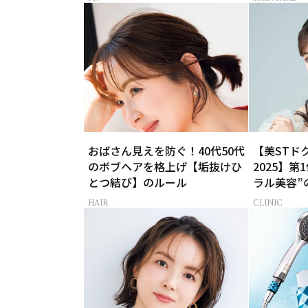
おばさん見えを防ぐ！40代50代
【美STド
のボブヘアを格上げ【垢抜けひ
2025】第
とつ結び】のルール
ラル美容”
HAIR
CLINIC