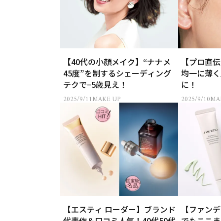
【40代の小顔メイク】“ナナメ
【プロ直伝
45度”を制するシェーディング
均一に薄く
テクで−5歳見え！
に！
2025/9/11
MAKE UP
2025/9/10
MA
【エスティ ローダー】ブランド
【ファンデ
代表作＆口コミ人気！40代50代
でもここま