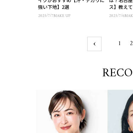
イクがおすすめ【汗・テカリに
は？名古屋
強い下地】2選
ス】教えて
2025/7/7
MAKE UP
2025/7/6
MAK
1
2
REC