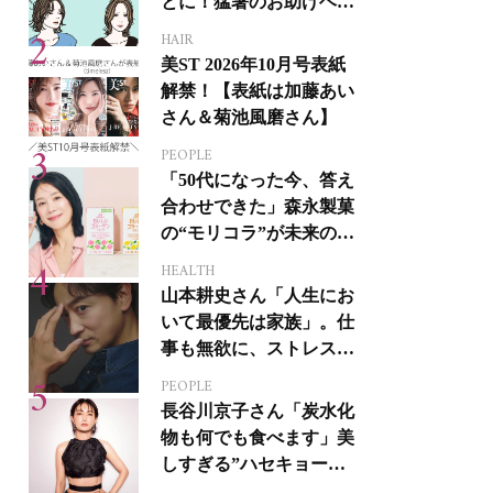
とに！猛暑のお助けヘア
アイテム16選
HAIR
美ST 2026年10月号表紙
解禁！【表紙は加藤あい
さん＆菊池風磨さん】
PEOPLE
「50代になった今、答え
合わせできた」森永製菓
の“モリコラ”が未来のキ
レイを連れてくる！
HEALTH
山本耕史さん「人生にお
いて最優先は家族」。仕
事も無欲に、ストレスを
溜めない生き方
PEOPLE
長谷川京子さん「炭水化
物も何でも食べます」美
しすぎる”ハセキョーボ
ディ”を作る秘訣