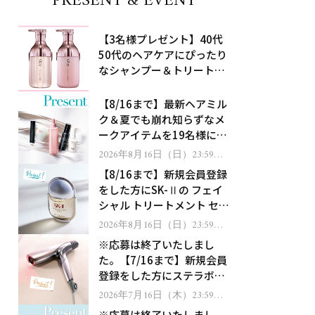
PRESENT & EVENT
【3名様プレゼント】40代
50代のヘアケアにぴったり
なシャンプー＆トリートメ
ントで、うねり悩みに対
処！
【8/16まで】最新ヘアミル
ク＆夏でも崩れ知らずなメ
ークアイテムを19名様にプ
レゼント！
2026年8月16日（日）23:59ま
で
【8/16まで】新規会員登録
をした方にSK-Ⅱの フェイ
シャル トリートメント セラ
ムをプレゼント！
2026年8月16日（日）23:59ま
で
※応募は終了いたしまし
た。【7/16まで】新規会員
登録をした方にステラボー
テのシャインリバース ヘア
2026年7月16日（木）23:59ま
で
ドライヤー ジュエルをプレ
※応募は終了いたしまし