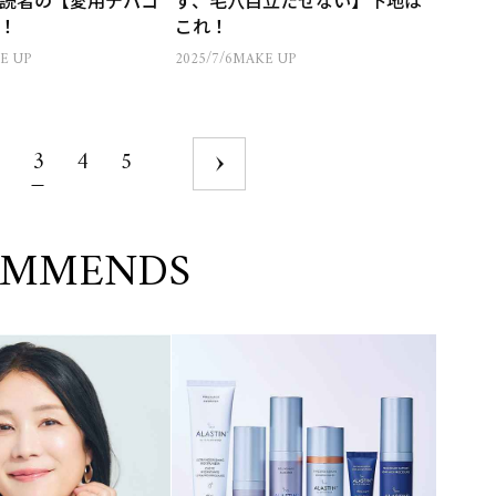
読者の【愛用デパコ
ず、毛穴目立たせない】下地は
！
これ！
E UP
2025/7/6
MAKE UP
3
4
5
OMMENDS