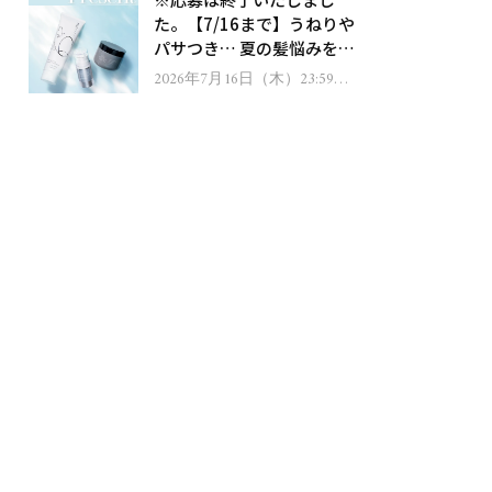
ゼント！
た。【7/16まで】うねりや
パサつき… 夏の髪悩みを解
消するヘアケアアイテムを
2026年7月16日（木）23:59ま
で
13名様にプレゼント！