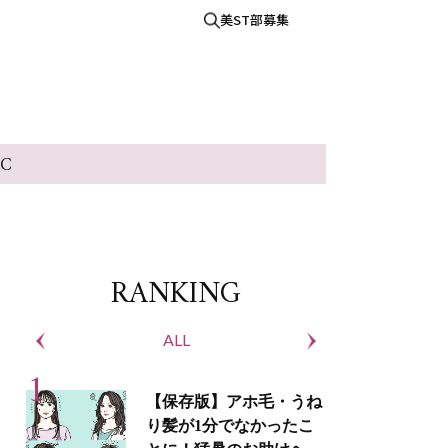
美ST部募集
IC
RANKING
ALL
S
【保存版】アホ毛・うね
り髪が1分でなかったこ