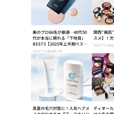
美のプロ66名が厳選…40代50
関西”美肌
代が本当に頼れる「下地賞」
スメ】！欠
BEST3【2025年上半期ベスト
2025/7/13
MA
コスメ】
2025/7/26
MAKE UP
真夏の毛穴対策に！人気ヘアメ
ディオール