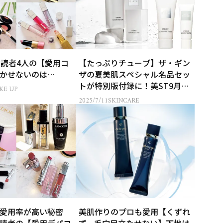
”読者4人の【愛用コ
【たっぷりチューブ】ザ・ギン
かせないのは…
ザの夏美肌スペシャル名品セッ
トが特別版付録に！美ST9月号
KE UP
付録情報
2025/7/11
SKINCARE
愛用率が高い秘密
美肌作りのプロも愛用【くずれ