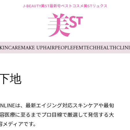
J-BEAUTY
美ST最新号
ベストコスメ
美STリュクス
KINCARE
MAKE UP
HAIR
PEOPLE
FEMTECH
HEALTH
CLIN
下地
ONLINEは、最新エイジング対応スキンケアや最旬
容医療に至るまでプロ目線で厳選して発信する大
容メディアです。