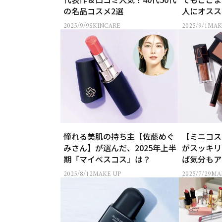
の名品コスメ2選
人にオスス
2025/9/9
SKINCARE
2025/9/1
MAK
憧れる美肌の持ち主【佐藤めぐ
【ミニコス
みさん】が選んだ、2025年上半
がスッキリ
期「マイべスコス」は？
ば気分もア
2025/8/12
MAKE UP
2025/7/29
MA