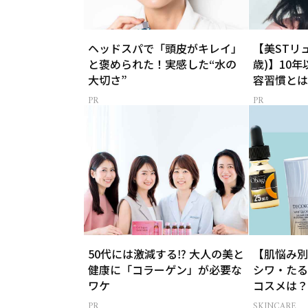
ヘッドスパで「頭皮がキレイ」
【美STリ
と褒められた！実感した“水の
歳)】10
大切さ”
容習慣とは
50代には激減する⁉ 大人の美と
【肌悩み別
健康に「コラーゲン」が必要な
シワ・たる
ワケ
コスメは？
ケア21選
SKINCARE