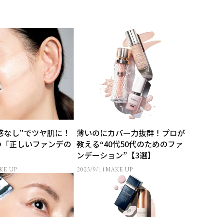
感なし”でツヤ肌に！
薄いのにカバー力抜群！プロが
代の「正しいファンデの
教える“40代50代のためのファ
ンデーション”【3選】
KE UP
2025/9/11
MAKE UP