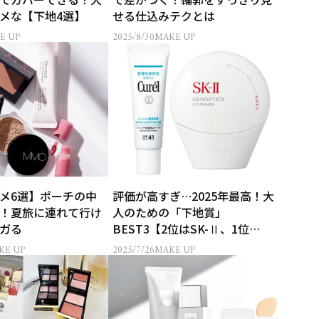
メな【下地4選】
せる仕込みテクとは
E UP
2025/8/30
MAKE UP
メ6選】ポーチの中
評価が高すぎ…2025年最高！大
！夏旅に連れて行け
人のための「下地賞」
ガる
BEST3【2位はSK-Ⅱ、1位
は？】
KE UP
2025/7/26
MAKE UP