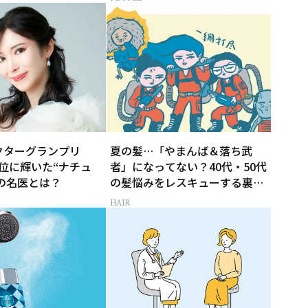
クターグランプリ
夏の髪…「やまんば＆落ち武
1位に輝いた“ナチュ
者」になってない？40代・50代
の名医とは？
の髪悩みをレスキューする裏ワ
ザ
HAIR