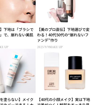
】下地は「ブラシで
【美のプロ直伝】下地選びで変
」で、崩れない美肌
わる！40代50代の“崩れないフ
ァンデ”作り
KE UP
2025/9/9
MAKE UP
を塗らない】メイク
【40代の小顔メイク】実は下地
でカバーできる！大
で差がつく！輪郭をすっきり見