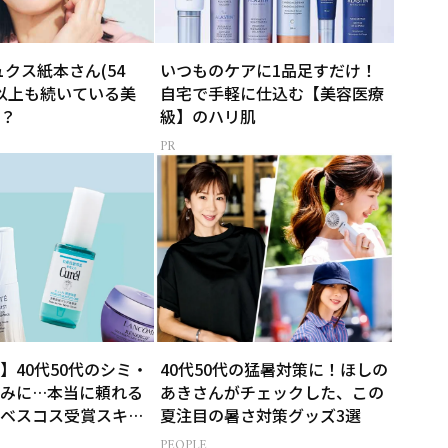
ュクス紙本さん(54
いつものケアに1品足すだけ！
年以上も続いている美
自宅で手軽に仕込む【美容医療
？
級】のハリ肌
】40代50代のシミ・
40代50代の猛暑対策に！ほしの
みに…本当に頼れる
あきさんがチェックした、この
ベスコス受賞スキン
夏注目の暑さ対策グッズ3選
PEOPLE