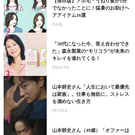
【保存版】アホ毛・うねり髪が1分
でなかったことに！猛暑のお助けヘ
アアイテム16選
HAIR
「50代になった今、答え合わせでき
た」森永製菓の“モリコラ”が未来の
キレイを連れてくる！
HEALTH
山本耕史さん「人生において最優先
は家族」。仕事も無欲に、ストレス
を溜めない生き方
PEOPLE
山本耕史さん（49歳）「オファーは