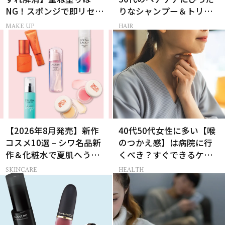
NG！スポンジで即リセッ
りなシャンプー＆トリー
トするプロ技
トメントで、うねり悩み
MAKE UP
HAIR
に対処！
【2026年8月発売】新作
40代50代女性に多い【喉
コスメ10選 – シワ名品新
のつかえ感】は病院に行
作＆化粧水で夏肌へうる
くべき？すぐできるケア5
おいチャージ
選も！
SKINCARE
HEALTH