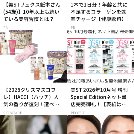
【美STリュクス紙本さん
1本で1日分！年齢と共に
(54歳)】10年以上も続い
不足するコラーゲンを効
ている美容習慣とは？
率チャージ【健康飲料】
【2026クリスマスコフ
美ST 2026年10月号 増刊
レ】HACCI（ハッチ）人
Special Editionネット書
気の香りが復刻！選べる
店完売御礼！【表紙は加
コフレが楽しい♡
藤あいさん＆菊池風磨さ
SKINCARE
PEOPLE
ん】