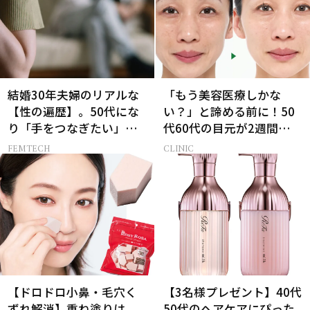
結婚30年夫婦のリアルな
「もう美容医療しかな
【性の遍歴】。50代にな
い？」と諦める前に！50
り「手をつなぎたい」と
代60代の目元が2週間で変
願う理由とは
化した神レチノール
FEMTECH
CLINIC
【ドロドロ小鼻・毛穴く
【3名様プレゼント】40代
ずれ解消】重ね塗りは
50代のヘアケアにぴった