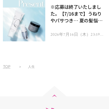
※応募は終了いたしまし
た。【7/16まで】うねり
やパサつき… 夏の髪悩み
を解消するヘアケアアイテ
ムを13名様にプレゼン
2026年7月16日（木）23:59ま
で
ト！
TOP
人生