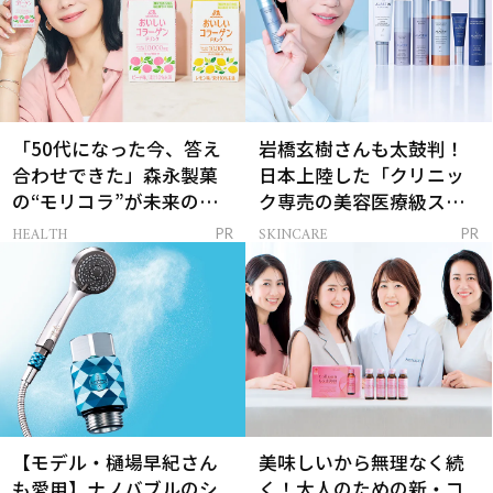
「50代になった今、答え
岩橋玄樹さんも太鼓判！
合わせできた」森永製菓
日本上陸した「クリニッ
の“モリコラ”が未来のキ
ク専売の美容医療級スキ
レイを連れてくる！
ンケア」
HEALTH
SKINCARE
PR
PR
【モデル・樋場早紀さん
美味しいから無理なく続
も愛用】ナノバブルのシ
く！大人のための新・コ