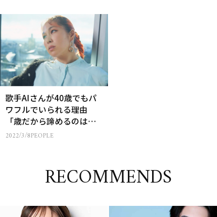
歌手AIさんが40歳でもパ
ワフルでいられる理由
「歳だから諦めるのはも
ったいない」
2022/3/8
PEOPLE
RECOMMENDS