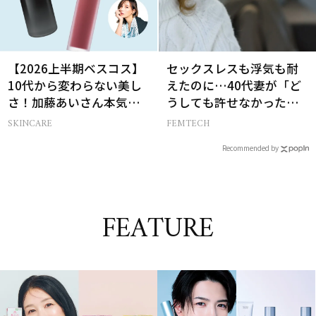
【2026上半期ベスコス】
セックスレスも浮気も耐
10代から変わらない美し
えたのに…40代妻が「ど
さ！加藤あいさん本気の
うしても許せなかった」
愛用名品２選
夫の一言
SKINCARE
FEMTECH
Recommended by
FEATURE