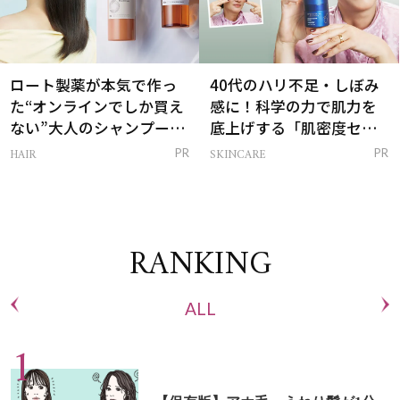
ロート製薬が本気で作っ
40代のハリ不足・しぼみ
た“オンラインでしか買え
感に！科学の力で肌力を
ない”大人のシャンプー＆
底上げする「肌密度セラ
トリートメントって？
ム」
HAIR
SKINCARE
PR
PR
RANKING
ALL