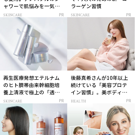
ャワーで肌悩みを一気に
ラーゲン習慣
解決
SKINCARE
SKINCARE
PR
PR
再生医療発想エテルナム
後藤真希さんが10年以上
のヒト臍帯由来幹細胞培
続けている「美容プロテ
養上清液で極上の「透明
イン習慣」。美ボディを
感ハリ肌」へ
支える朝ルーティンと
SKINCARE
HEALTH
PR
PR
は？