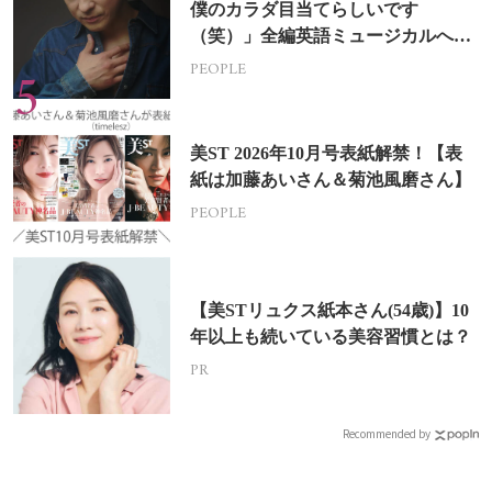
僕のカラダ目当てらしいです
（笑）」全編英語ミュージカルへの
挑戦
PEOPLE
美ST 2026年10月号表紙解禁！【表
紙は加藤あいさん＆菊池風磨さん】
PEOPLE
【美STリュクス紙本さん(54歳)】10
年以上も続いている美容習慣とは？
PR
Recommended by