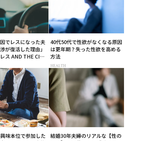
因でレスになった夫
40代50代で性欲がなくなる原因
渉が復活した理由」
は更年期？失った性欲を高める
 AND THE CITY
方法
告白-】
HEALTH
…興味本位で参加した
結婚30年夫婦のリアルな【性の