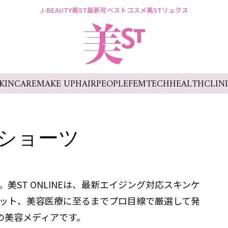
J-BEAUTY
美ST最新号
ベストコスメ
美STリュクス
KINCARE
MAKE UP
HAIR
PEOPLE
FEMTECH
HEALTH
CLIN
ショーツ
美ST ONLINEは、最新エイジング対応スキンケ
ット、美容医療に至るまでプロ目線で厳選して発
の美容メディアです。