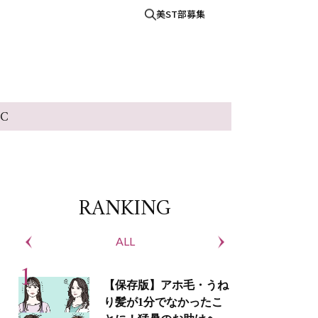
美ST部募集
IC
RANKING
ALL
S
【保存版】アホ毛・うね
り髪が1分でなかったこ