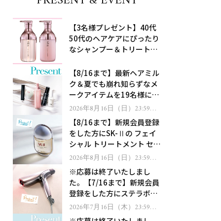
PRESENT & EVENT
【3名様プレゼント】40代
50代のヘアケアにぴったり
なシャンプー＆トリートメ
ントで、うねり悩みに対
処！
【8/16まで】最新ヘアミル
ク＆夏でも崩れ知らずなメ
ークアイテムを19名様にプ
レゼント！
2026年8月16日（日）23:59ま
で
【8/16まで】新規会員登録
をした方にSK-Ⅱの フェイ
シャル トリートメント セラ
ムをプレゼント！
2026年8月16日（日）23:59ま
で
※応募は終了いたしまし
た。【7/16まで】新規会員
登録をした方にステラボー
テのシャインリバース ヘア
2026年7月16日（木）23:59ま
で
ドライヤー ジュエルをプレ
※応募は終了いたしまし