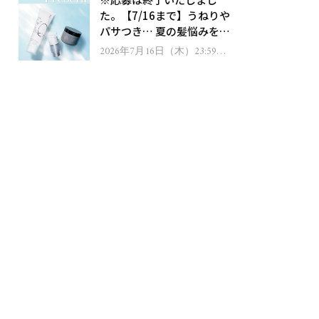
ゼント！
た。【7/16まで】うねりや
パサつき… 夏の髪悩みを解
消するヘアケアアイテムを
2026年7月16日（木）23:59ま
で
13名様にプレゼント！