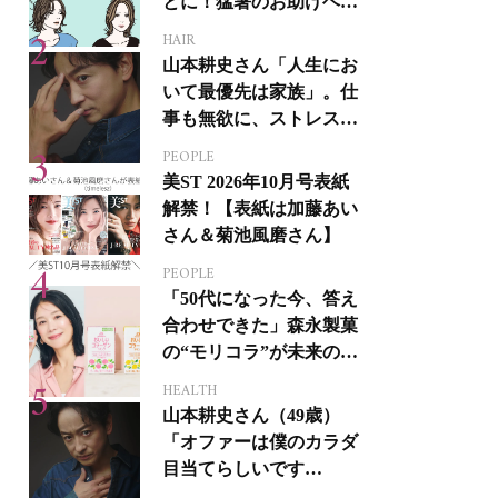
とに！猛暑のお助けヘア
アイテム16選
HAIR
山本耕史さん「人生にお
いて最優先は家族」。仕
事も無欲に、ストレスを
溜めない生き方
PEOPLE
美ST 2026年10月号表紙
解禁！【表紙は加藤あい
さん＆菊池風磨さん】
PEOPLE
「50代になった今、答え
合わせできた」森永製菓
の“モリコラ”が未来のキ
レイを連れてくる！
HEALTH
山本耕史さん（49歳）
「オファーは僕のカラダ
目当てらしいです
（笑）」全編英語ミュー