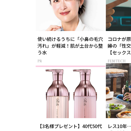
使い続けるうちに「小鼻の毛穴
コロナが原
汚れ」が軽減！肌が土台から整
婦の「性交
う水
【セックスレス
-女たちの
FEMTECH
【3名様プレゼント】40代50代
レス10年