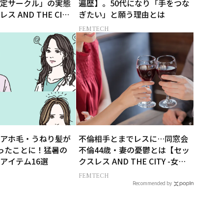
定サークル」の実態
遍歴】。50代になり「手をつな
 AND THE CITY
ぎたい」と願う理由とは
告白-】
FEMTECH
アホ毛・うねり髪が
不倫相手とまでレスに…同窓会
ったことに！猛暑の
不倫44歳・妻の憂鬱とは【セッ
アイテム16選
クスレス AND THE CITY -女た
ちの告白-】
FEMTECH
Recommended by