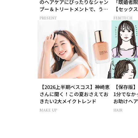
のヘアケアにぴったりなシャン
「既婚者限
プー＆トリートメントで、うね
【セックスレス
り悩みに対処！
-女たちの
PRESENT
FEMTECH
【2026上半期ベスコス】神崎恵
【保存版】
さんに聞く！この夏おさえてお
1分でなか
きたい2大メイクトレンド
お助けヘア
MAKE UP
HAIR