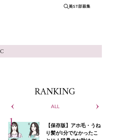
美ST部募集
IC
RANKING
ALL
S
【保存版】アホ毛・うね
り髪が1分でなかったこ