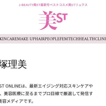
J-BEAUTY
美ST最新号
ベストコスメ
美STリュクス
KINCARE
MAKE UP
HAIR
PEOPLE
FEMTECH
HEALTH
CLIN
塚理美
T ONLINEは、最新エイジング対応スキンケアや
、美容医療に至るまでプロ目線で厳選して発信す
美容メディアです。