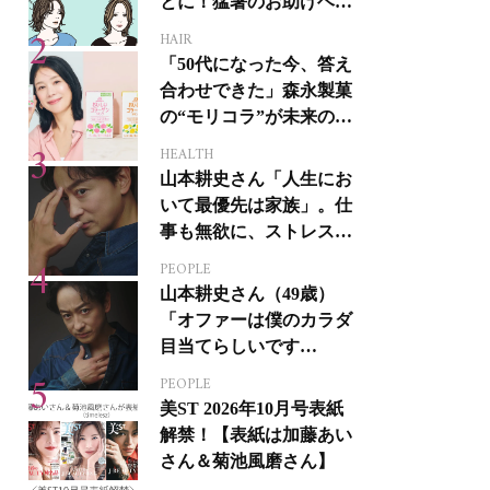
とに！猛暑のお助けヘア
アイテム16選
HAIR
「50代になった今、答え
合わせできた」森永製菓
の“モリコラ”が未来のキ
レイを連れてくる！
HEALTH
山本耕史さん「人生にお
いて最優先は家族」。仕
事も無欲に、ストレスを
溜めない生き方
PEOPLE
山本耕史さん（49歳）
「オファーは僕のカラダ
目当てらしいです
（笑）」全編英語ミュー
PEOPLE
ジカルへの挑戦
美ST 2026年10月号表紙
解禁！【表紙は加藤あい
さん＆菊池風磨さん】