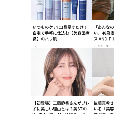
いつものケアに1品足すだけ！
「あんなの
自宅で手軽に仕込む【美容医療
い」48歳
級】のハリ肌
ス AND T
白-】
FEMTECH
【初登場】工藤静香さんがブレ
後藤真希さ
ずに美しい理由とは？美STの
いる「美容