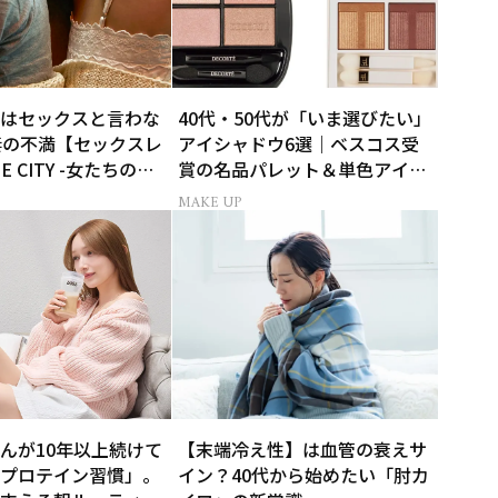
はセックスと言わな
40代・50代が「いま選びたい」
妻の不満【セックスレ
アイシャドウ6選｜ベスコス受
HE CITY -女たちの告
賞の名品パレット＆単色アイカ
ラー
MAKE UP
んが10年以上続けて
【末端冷え性】は血管の衰えサ
プロテイン習慣」。
イン？40代から始めたい「肘カ