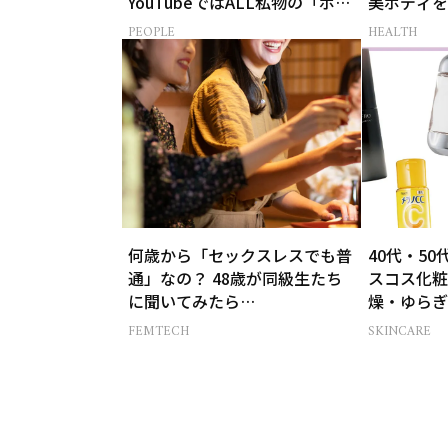
YouTubeではALL私物の「ポー
美ボディを
チの中身」も大公開！
とは？
PEOPLE
HEALTH
何歳から「セックスレスでも普
40代・5
通」なの？ 48歳が同級生たち
スコス化粧
に聞いてみたら…
燥・ゆらぎ
FEMTECH
SKINCARE