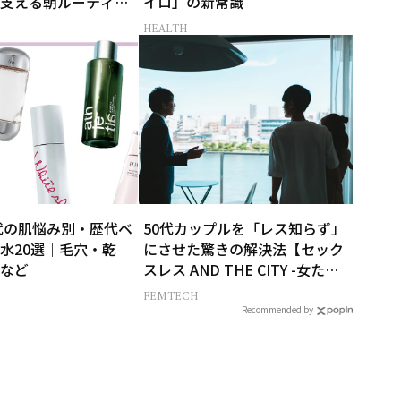
支える朝ルーティン
イロ」の新常識
HEALTH
0代の肌悩み別・歴代ベ
50代カップルを「レス知らず」
水20選｜毛穴・乾
にさせた驚きの解決法【セック
など
スレス AND THE CITY -女たち
の告白-】
FEMTECH
Recommended by