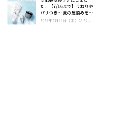
ゼント！
た。【7/16まで】うねりや
パサつき… 夏の髪悩みを解
消するヘアケアアイテムを
2026年7月16日（木）23:59ま
で
13名様にプレゼント！