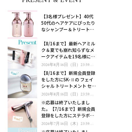
PRESENT & EVENT
【3名様プレゼント】40代
50代のヘアケアにぴったり
なシャンプー＆トリートメ
ントで、うねり悩みに対
処！
【8/16まで】最新ヘアミル
ク＆夏でも崩れ知らずなメ
ークアイテムを19名様にプ
レゼント！
2026年8月16日（日）23:59ま
で
【8/16まで】新規会員登録
をした方にSK-Ⅱの フェイ
シャル トリートメント セラ
ムをプレゼント！
2026年8月16日（日）23:59ま
で
※応募は終了いたしまし
た。【7/16まで】新規会員
登録をした方にステラボー
テのシャインリバース ヘア
2026年7月16日（木）23:59ま
で
ドライヤー ジュエルをプレ
※応募は終了いたしまし