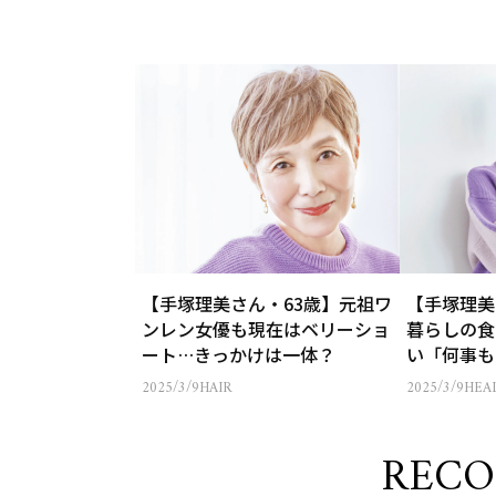
【手塚理美さん・63歳】元祖ワ
【手塚理美
ンレン女優も現在はベリーショ
暮らしの食
ート…きっかけは一体？
い「何事も
2025/3/9
HAIR
2025/3/9
HEA
REC