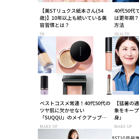
【美STリュクス紙本さん(54
40代50
歳)】10年以上も続いている美
は更年期？
容習慣とは？
方法
HEALTH
ベストコスメ常連！40代50代の
【猛暑の通
ツヤ肌に欠かせない
象をキープ
「SUQQU」のメイクアップ受
身」
賞アイテム7選
MAKE UP
MAKE UP