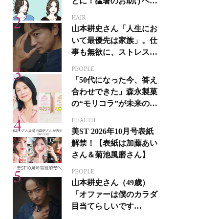
とに！猛暑のお助けヘア
アイテム16選
HAIR
山本耕史さん「人生にお
いて最優先は家族」。仕
事も無欲に、ストレスを
溜めない生き方
PEOPLE
「50代になった今、答え
合わせできた」森永製菓
の“モリコラ”が未来のキ
レイを連れてくる！
HEALTH
美ST 2026年10月号表紙
解禁！【表紙は加藤あい
さん＆菊池風磨さん】
PEOPLE
山本耕史さん（49歳）
「オファーは僕のカラダ
目当てらしいです
（笑）」全編英語ミュー