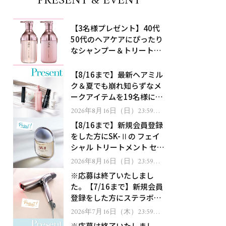
PRESENT & EVENT
【3名様プレゼント】40代
50代のヘアケアにぴったり
なシャンプー＆トリートメ
ントで、うねり悩みに対
処！
【8/16まで】最新ヘアミル
ク＆夏でも崩れ知らずなメ
ークアイテムを19名様にプ
レゼント！
2026年8月16日（日）23:59ま
で
【8/16まで】新規会員登録
をした方にSK-Ⅱの フェイ
シャル トリートメント セラ
ムをプレゼント！
2026年8月16日（日）23:59ま
で
※応募は終了いたしまし
た。【7/16まで】新規会員
登録をした方にステラボー
テのシャインリバース ヘア
2026年7月16日（木）23:59ま
で
ドライヤー ジュエルをプレ
※応募は終了いたしまし