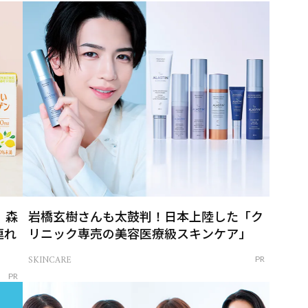
」森
岩橋玄樹さんも太鼓判！日本上陸した「ク
連れ
リニック専売の美容医療級スキンケア」
SKINCARE
PR
PR