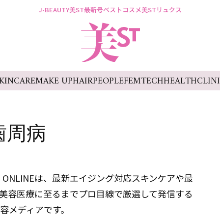
J-BEAUTY
美ST最新号
ベストコスメ
美STリュクス
KINCARE
MAKE UP
HAIR
PEOPLE
FEMTECH
HEALTH
CLIN
歯周病
 ONLINEは、最新エイジング対応スキンケアや最
美容医療に至るまでプロ目線で厳選して発信する
容メディアです。