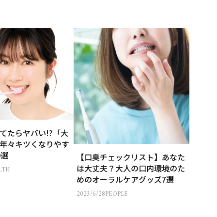
てたらヤバい!?「大
年々キツくなりやす
0選
【口臭チェックリスト】あなた
は大丈夫？大人の口内環境のた
LTH
めのオーラルケアグッズ7選
2023/6/28
PEOPLE