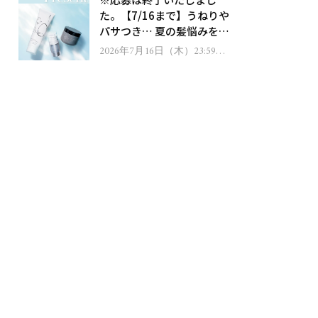
ゼント！
た。【7/16まで】うねりや
パサつき… 夏の髪悩みを解
消するヘアケアアイテムを
2026年7月16日（木）23:59ま
で
13名様にプレゼント！