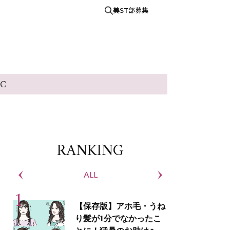
美ST部募集
IC
RANKING
ALL
S
【保存版】アホ毛・うね
り髪が1分でなかったこ