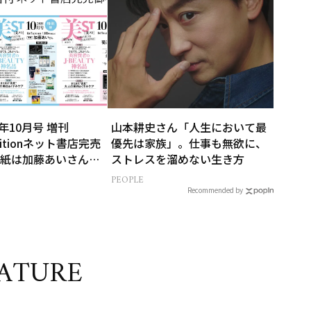
6年10月号 増刊
山本耕史さん「人生において最
 Editionネット書店完売
優先は家族」。仕事も無欲に、
紙は加藤あいさん＆
ストレスを溜めない生き方
ん】
PEOPLE
Recommended by
ATURE