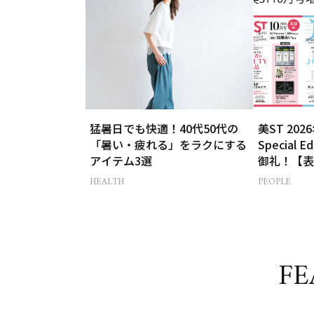
猛暑日でも快適！40代50代の
美ST 202
「暑い・疲れる」をラクにする
Special
アイテム3選
御礼！【表
菊池風磨さ
HEALTH
PEOPLE
FE