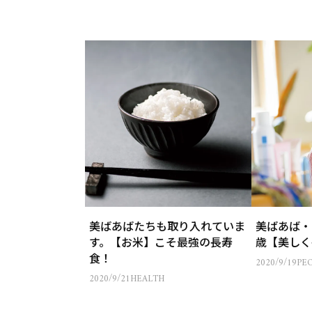
美ばあばたちも取り入れていま
美ばあば・
す。【お米】こそ最強の長寿
歳【美しく
食！
2020/9/19
PE
2020/9/21
HEALTH