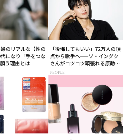
夫婦のリアルな【性の
「後悔してもいい」72万人の頂
0代になり「手をつな
点から歌手へ——ソ・イングク
願う理由とは
さんがコツコツ頑張れる原動力
とは
PEOPLE