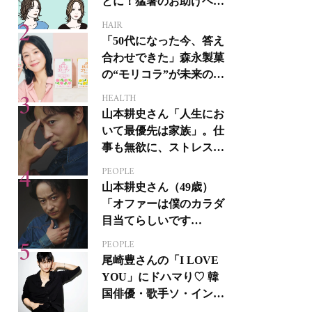
とに！猛暑のお助けヘア
アイテム16選
HAIR
「50代になった今、答え
合わせできた」森永製菓
の“モリコラ”が未来のキ
レイを連れてくる！
HEALTH
山本耕史さん「人生にお
いて最優先は家族」。仕
事も無欲に、ストレスを
溜めない生き方
PEOPLE
山本耕史さん（49歳）
「オファーは僕のカラダ
目当てらしいです
（笑）」全編英語ミュー
PEOPLE
ジカルへの挑戦
尾崎豊さんの「I LOVE
YOU」にドハマり♡ 韓
国俳優・歌手ソ・イング
クさんの音楽がすべての