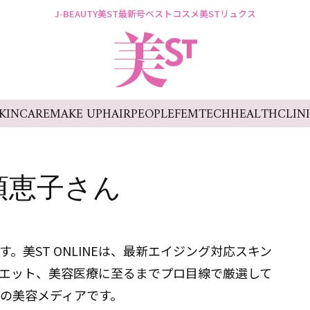
J-BEAUTY
美ST最新号
ベストコスメ
美STリュクス
KINCARE
MAKE UP
HAIR
PEOPLE
FEMTECH
HEALTH
CLIN
須恵子さん
。美ST ONLINEは、最新エイジング対応スキン
エット、美容医療に至るまでプロ目線で厳選して
の美容メディアです。