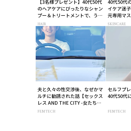
【3名様プレゼント】40代50代
40代50
のヘアケアにぴったりなシャン
イケア迷子
プー＆トリートメントで、うね
元専用マス
り悩みに対処！
HAIR
SKINCARE
夫と久々の性交渉後、なぜかマ
セルフプレ
ルチに勧誘された話【セックス
40代50
レス AND THE CITY -女たちの
告白-】
FEMTECH
FEMTECH