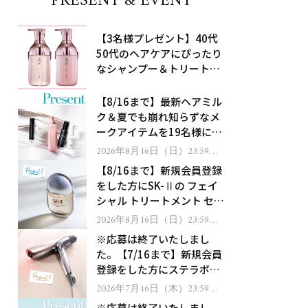
PRESENT & EVENT
【3名様プレゼント】40代
50代のヘアケアにぴったり
なシャンプー＆トリートメ
ントで、うねり悩みに対
処！
【8/16まで】最新ヘアミル
ク＆夏でも崩れ知らずなメ
ークアイテムを19名様にプ
レゼント！
2026年8月16日（日）23:59ま
で
【8/16まで】新規会員登録
をした方にSK-Ⅱの フェイ
シャル トリートメント セラ
ムをプレゼント！
2026年8月16日（日）23:59ま
で
※応募は終了いたしまし
た。【7/16まで】新規会員
登録をした方にステラボー
テのシャインリバース ヘア
2026年7月16日（木）23:59ま
で
ドライヤー ジュエルをプレ
※応募は終了いたしまし