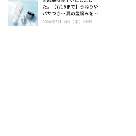
ゼント！
た。【7/16まで】うねりや
パサつき… 夏の髪悩みを解
消するヘアケアアイテムを
2026年7月16日（木）23:59ま
で
13名様にプレゼント！