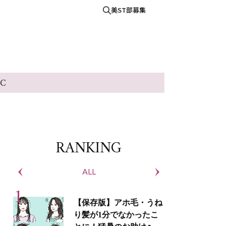
美ST部募集
IC
RANKING
ALL
S
【保存版】アホ毛・うね
り髪が1分でなかったこ