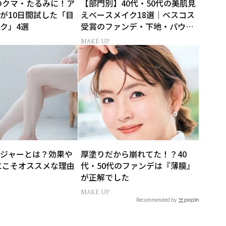
代のクマ・たるみに！ア
【部門別】40代・50代の美肌見
が10日間試した「目
えベースメイク18選｜ベスコス
ク」4選
受賞のファンデ・下地・パウダ
ー
MAKE UP
ジャーとは？効果や
厚塗りだから崩れてた！？40
代にこそオススメな理由
代・50代のファンデは『薄膜』
が正解でした
MAKE UP
Recommended by