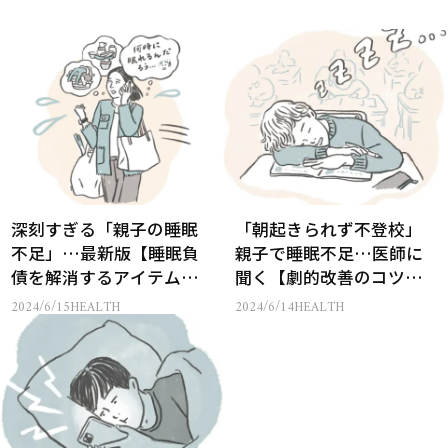
深刻すぎる「親子の睡眠
「朝起きられず不登校」
不足」…最新版【睡眠負
親子で睡眠不足…医師に
債を解消するアイテム】
聞く【劇的改善のコツ７
５選
選】
2024/6/15
HEALTH
2024/6/14
HEALTH