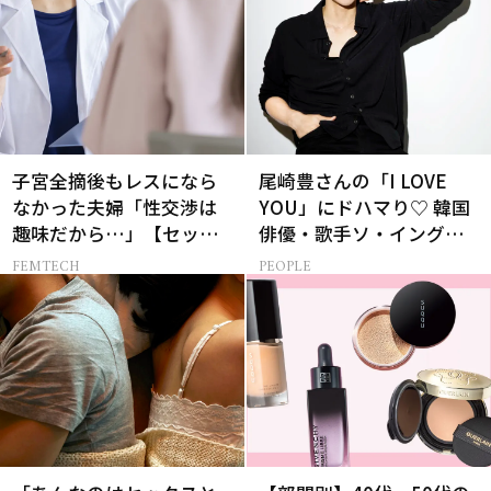
子宮全摘後もレスになら
尾崎豊さんの「I LOVE
なかった夫婦「性交渉は
YOU」にドハマり♡ 韓国
趣味だから…」【セック
俳優・歌手ソ・イングク
スレス AND THE CITY -女
さんの音楽がすべての人
FEMTECH
PEOPLE
たちの告白-】
生って？