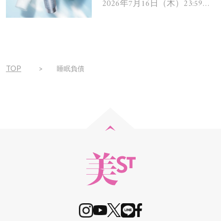
ムを13名様にプレゼン
2026年7月16日（木）23:59ま
で
ト！
TOP
睡眠負債