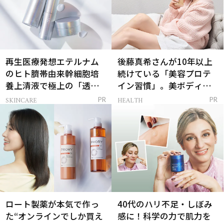
再生医療発想エテルナム
後藤真希さんが10年以上
のヒト臍帯由来幹細胞培
続けている「美容プロテ
養上清液で極上の「透明
イン習慣」。美ボディを
感ハリ肌」へ
支える朝ルーティンと
SKINCARE
HEALTH
PR
PR
は？
ロート製薬が本気で作っ
40代のハリ不足・しぼみ
た“オンラインでしか買え
感に！科学の力で肌力を