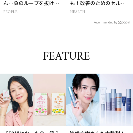
ん…負のループを抜ける
も！改善のためのセルフ
15分の習慣とは?
ケア【医師監修】
PEOPLE
HEALTH
Recommended by
FEATURE