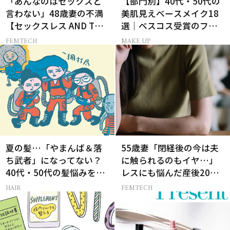
「あんなのはセックスと
【部門別】40代・50代の
言わない」48歳妻の不満
美肌見えベースメイク18
【セックスレス AND THE
選｜ベスコス受賞のファ
CITY -女たちの告白-】
ンデ・下地・パウダー
FEMTECH
MAKE UP
夏の髪…「やまんば＆落
55歳妻「閉経後の今は夫
ち武者」になってない？
に触られるのもイヤ…」
40代・50代の髪悩みをレ
レスにも悩んだ産後20年
スキューする裏ワザ
の葛藤
HAIR
FEMTECH