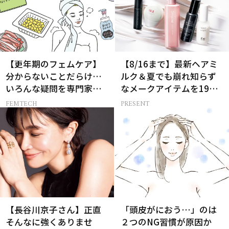
【更年期のフェムケア】
【8/16まで】最新ヘアミ
分からないことだらけ…
ルク＆夏でも崩れ知らず
いろんな疑問を専門家に
なメークアイテムを19名
聞いてみた
様にプレゼント！
FEMTECH
PRESENT
【長谷川京子さん】正直
「頭皮がにおう…」のは
そんなに強くありませ
２つのNG習慣が原因か