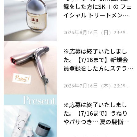
録をした方にSK-Ⅱの フェ
イシャル トリートメント
セラムをプレゼント！
2026年8月16日（日）23:59ま
で
※応募は終了いたしまし
た。【7/16まで】新規会
員登録をした方にステラボ
ーテのシャインリバース
ヘアドライヤー ジュエル
2026年7月16日（木）23:59ま
で
をプレゼント！
※応募は終了いたしまし
た。【7/16まで】うねり
やパサつき… 夏の髪悩み
を解消するヘアケアアイテ