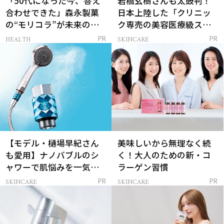
「50代になった今、答え
岩橋玄樹さんも太鼓判！
合わせできた」森永製菓
日本上陸した「クリニッ
の“モリコラ”が未来のキ
ク専売の美容医療級スキ
レイを連れてくる！
ンケア」
HEALTH
SKINCARE
PR
PR
【モデル・樋場早紀さん
美味しいから無理なく続
も愛用】ナノバブルのシ
く！大人のための新・コ
ャワーで肌悩みを一気に
ラーゲン習慣
解決
SKINCARE
SKINCARE
PR
PR