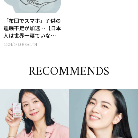
「布団でスマホ」子供の
睡眠不足が加速…【日本
人は世界一寝ていな
い!?】
2024/6/13
HEALTH
RECOMMENDS