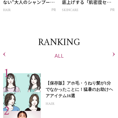
ない”大人のシャンプー＆
底上げする「肌密度セラ
トリートメントって？
ム」
HAIR
SKINCARE
PR
PR
RANKING
ALL
【保存版】アホ毛・うねり髪が1分
でなかったことに！猛暑のお助けヘ
アアイテム16選
HAIR