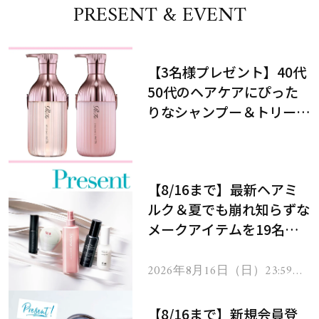
PRESENT & EVENT
【3名様プレゼント】40代
50代のヘアケアにぴった
りなシャンプー＆トリート
メントで、うねり悩みに対
処！
【8/16まで】最新ヘアミ
ルク＆夏でも崩れ知らずな
メークアイテムを19名様
にプレゼント！
2026年8月16日（日）23:59ま
で
【8/16まで】新規会員登