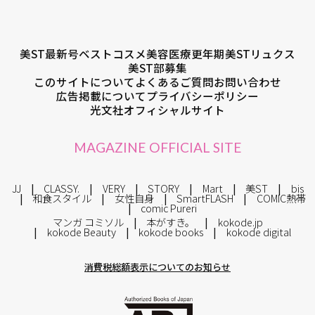
美ST最新号
ベストコスメ
美容医療
更年期
美STリュクス
美ST部募集
このサイトについて
よくあるご質問
お問い合わせ
広告掲載について
プライバシーポリシー
光文社オフィシャルサイト
MAGAZINE OFFICIAL SITE
JJ
CLASSY.
VERY
STORY
Mart
美ST
bis
和食スタイル
女性自身
SmartFLASH
COMIC熱帯
comic Pureri
マンガ コミソル
本がすき。
kokode.jp
kokode Beauty
kokode books
kokode digital
消費税総額表示についてのお知らせ