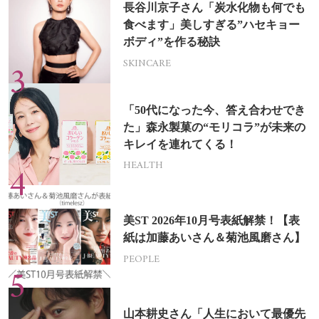
長谷川京子さん「炭水化物も何でも
食べます」美しすぎる”ハセキョー
ボディ”を作る秘訣
SKINCARE
「50代になった今、答え合わせでき
た」森永製菓の“モリコラ”が未来の
キレイを連れてくる！
HEALTH
美ST 2026年10月号表紙解禁！【表
紙は加藤あいさん＆菊池風磨さん】
PEOPLE
山本耕史さん「人生において最優先