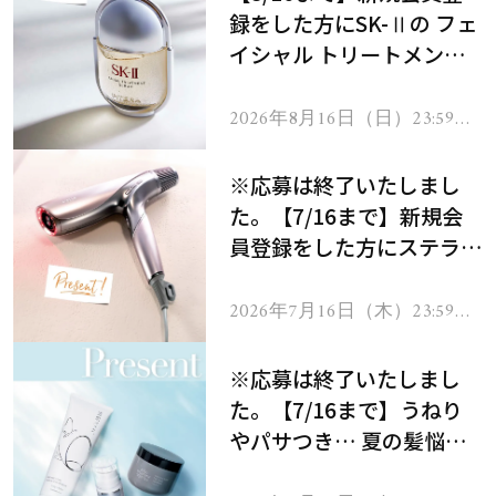
録をした方にSK-Ⅱの フェ
イシャル トリートメント
セラムをプレゼント！
2026年8月16日（日）23:59ま
で
※応募は終了いたしまし
た。【7/16まで】新規会
員登録をした方にステラボ
ーテのシャインリバース
ヘアドライヤー ジュエル
2026年7月16日（木）23:59ま
で
をプレゼント！
※応募は終了いたしまし
た。【7/16まで】うねり
やパサつき… 夏の髪悩み
を解消するヘアケアアイテ