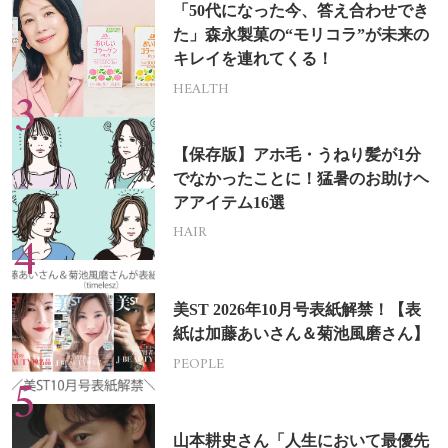
「50代になった今、答え合わせでき
た」森永製菓の“モリコラ”が未来の
キレイを連れてくる！
HEALTH
【保存版】アホ毛・うねり髪が1分
でなかったことに！猛暑のお助けヘ
アアイテム16選
HAIR
美ST 2026年10月号表紙解禁！【表
紙は加藤あいさん＆菊池風磨さん】
PEOPLE
山本耕史さん「人生において最優先