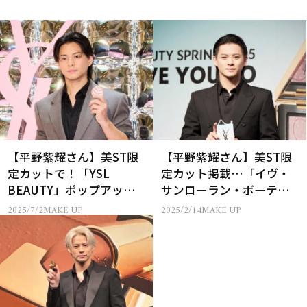
【平野紫耀さん】美ST限
【平野紫耀さん】美ST限
定カットで！「YSL
定カット掲載…「イヴ・
BEAUTY」ポップアップ
サンローラン・ボーテ」
イベントのレセプション
アンバサダー就任発表会
2025/7/2
MAKE UP
2025/2/14
MAKE UP
を徹底レポート
見に潜入レポート