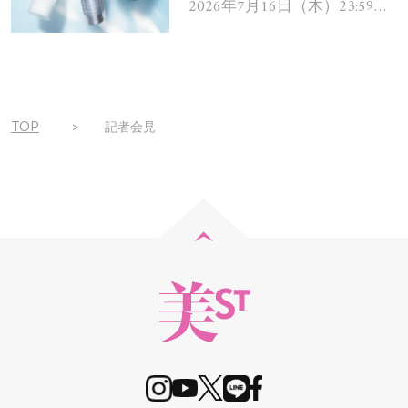
ムを13名様にプレゼン
2026年7月16日（木）23:59ま
で
ト！
TOP
記者会見