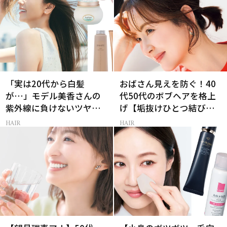
「実は20代から白髪
おばさん見えを防ぐ！40
が…」モデル美香さんの
代50代のボブヘアを格上
紫外線に負けないツヤ美
げ【垢抜けひとつ結び】
髪ケア
のルール
HAIR
HAIR