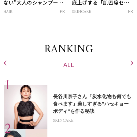
ない”大人のシャンプー＆
底上げする「肌密度セラ
トリートメントって？
ム」
HAIR
SKINCARE
PR
PR
RANKING
ALL
長谷川京子さん「炭水化物も何でも
食べます」美しすぎる”ハセキョー
ボディ”を作る秘訣
SKINCARE