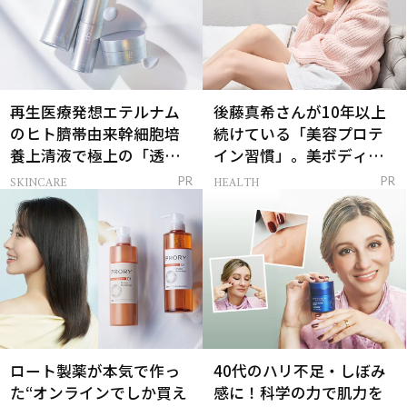
再生医療発想エテルナム
後藤真希さんが10年以上
のヒト臍帯由来幹細胞培
続けている「美容プロテ
養上清液で極上の「透明
イン習慣」。美ボディを
感ハリ肌」へ
支える朝ルーティンと
SKINCARE
HEALTH
PR
PR
は？
ロート製薬が本気で作っ
40代のハリ不足・しぼみ
た“オンラインでしか買え
感に！科学の力で肌力を