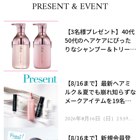
PRESENT & EVENT
【3名様プレゼント】40代
50代のヘアケアにぴった
りなシャンプー＆トリート
メントで、うねり悩みに対
処！
【8/16まで】最新ヘアミ
ルク＆夏でも崩れ知らずな
メークアイテムを19名様
にプレゼント！
2026年8月16日（日）23:59ま
で
【8/16まで】新規会員登