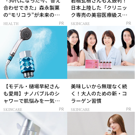
「50代になった今、答え
岩橋玄樹さんも太鼓判！
合わせできた」森永製菓
日本上陸した「クリニッ
の“モリコラ”が未来のキ
ク専売の美容医療級スキ
レイを連れてくる！
ンケア」
HEALTH
SKINCARE
PR
PR
【モデル・樋場早紀さん
美味しいから無理なく続
も愛用】ナノバブルのシ
く！大人のための新・コ
ャワーで肌悩みを一気に
ラーゲン習慣
解決
SKINCARE
SKINCARE
PR
PR