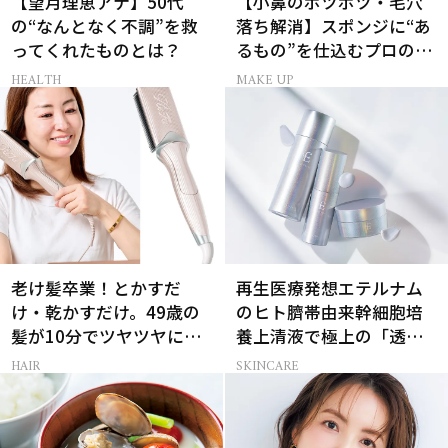
【望月理恵アナ】50代
【小鼻のボツボツ・毛穴
の“なんとなく不調”を救
落ち解消】スポンジに“あ
ってくれたものとは？
るもの”を仕込むプロの超
簡単メイクテク
HEALTH
MAKE UP
老け髪卒業！とかすだ
再生医療発想エテルナム
け・乾かすだけ。49歳の
のヒト臍帯由来幹細胞培
髪が10分でツヤツヤにな
養上清液で極上の「透明
る最新ギア2選
感ハリ肌」へ
HAIR
SKINCARE