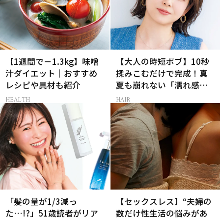
【1週間で－1.3kg】味噌
【大人の時短ボブ】10秒
汁ダイエット｜おすすめ
揉みこむだけで完成！真
レシピや具材も紹介
夏も崩れない「濡れ感ハ
ンサムヘア」
HEALTH
HAIR
「髪の量が1/3減っ
【セックスレス】“夫婦の
た…!?」51歳読者がリア
数だけ性生活の悩みがあ