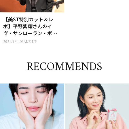
【美ST特別カット＆レ
ポ】平野紫耀さんのイ
ヴ・サンローラン・ボー
テ アジア アンバサダー就
2024/1/11
MAKE UP
任式
RECOMMENDS