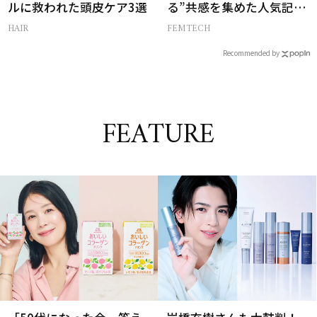
ルに救われた頭皮ケア3選
る”共感を集めた人気記事
10選
HAIR
FEMTECH
Recommended by
FEATURE