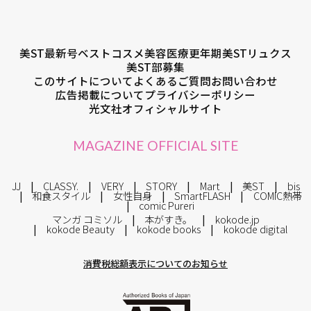
美ST最新号
ベストコスメ
美容医療
更年期
美STリュクス
美ST部募集
このサイトについて
よくあるご質問
お問い合わせ
広告掲載について
プライバシーポリシー
光文社オフィシャルサイト
MAGAZINE OFFICIAL SITE
JJ
CLASSY.
VERY
STORY
Mart
美ST
bis
和食スタイル
女性自身
SmartFLASH
COMIC熱帯
comic Pureri
マンガ コミソル
本がすき。
kokode.jp
kokode Beauty
kokode books
kokode digital
消費税総額表示についてのお知らせ