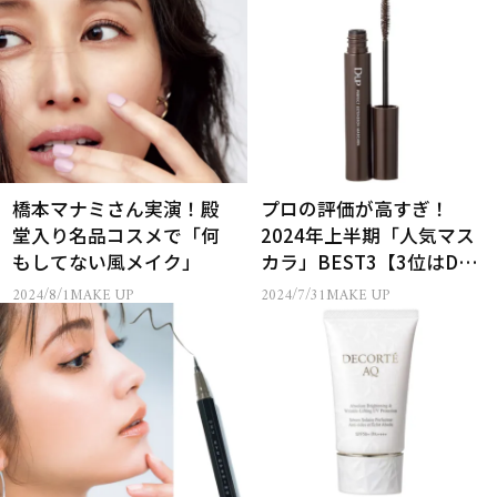
橋本マナミさん実演！殿
プロの評価が高すぎ！
堂入り名品コスメで「何
2024年上半期「人気マス
もしてない風メイク」
カラ」BEST3【3位はD-
UP、1位は？】
2024/8/1
MAKE UP
2024/7/31
MAKE UP