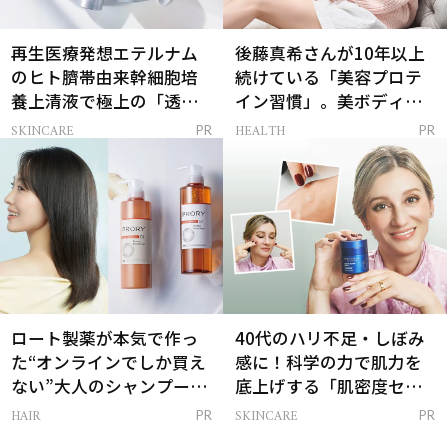
再生医療発想エテルナム
後藤真希さんが10年以上
のヒト臍帯由来幹細胞培
続けている「美容プロテ
養上清液で極上の「透明
イン習慣」。美ボディを
感ハリ肌」へ
支える朝ルーティンと
SKINCARE
HEALTH
PR
PR
は？
ロート製薬が本気で作っ
40代のハリ不足・しぼみ
た“オンラインでしか買え
感に！科学の力で肌力を
ない”大人のシャンプー＆
底上げする「肌密度セラ
トリートメントって？
ム」
HAIR
SKINCARE
PR
PR