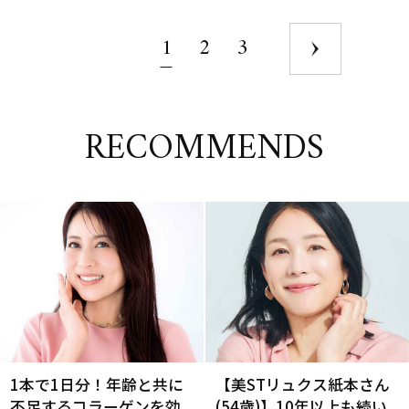
1
2
3
RECOMMENDS
1本で1日分！年齢と共に
【美STリュクス紙本さん
不足するコラーゲンを効
(54歳)】10年以上も続い