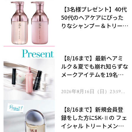
【3名様プレゼント】40代
50代のヘアケアにぴった
りなシャンプー＆トリート
メントで、うねり悩みに対
処！
【8/16まで】最新ヘアミ
ルク＆夏でも崩れ知らずな
メークアイテムを19名様
にプレゼント！
2026年8月16日（日）23:59ま
で
【8/16まで】新規会員登
録をした方にSK-Ⅱの フェ
イシャル トリートメント