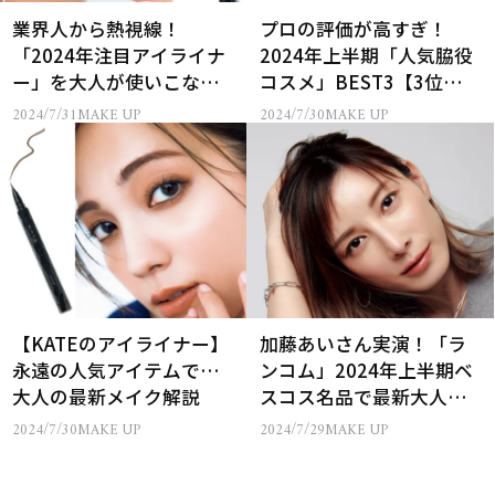
業界人から熱視線！
プロの評価が高すぎ！
「2024年注目アイライナ
2024年上半期「人気脇役
ー」を大人が使いこなす
コスメ」BEST3【3位はコ
なら…
スメデコルテ、1位は？】
2024/7/31
MAKE UP
2024/7/30
MAKE UP
【KATEのアイライナー】
加藤あいさん実演！「ラ
永遠の人気アイテムで…
ンコム」2024年上半期ベ
大人の最新メイク解説
スコス名品で最新大人メ
イク
2024/7/30
MAKE UP
2024/7/29
MAKE UP