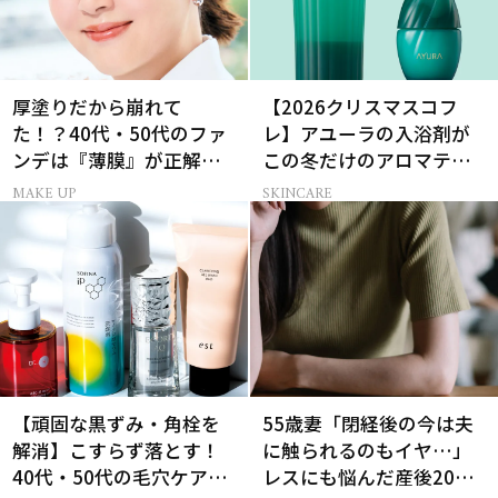
厚塗りだから崩れて
【2026クリスマスコフ
た！？40代・50代のファ
レ】アユーラの入浴剤が
ンデは『薄膜』が正解で
この冬だけのアロマティ
した
ックハーブの香りに
MAKE UP
SKINCARE
【頑固な黒ずみ・角栓を
55歳妻「閉経後の今は夫
解消】こすらず落とす！
に触られるのもイヤ…」
40代・50代の毛穴ケア4
レスにも悩んだ産後20年