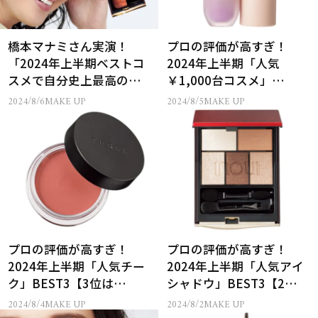
橋本マナミさん実演！
プロの評価が高すぎ！
「2024年上半期ベストコ
2024年上半期「人気
スメで自分史上最高の
￥1,000台コスメ」
顔」
BEST3【3位はフジコ、1
2024/8/6
MAKE UP
2024/8/5
MAKE UP
位は？】
プロの評価が高すぎ！
プロの評価が高すぎ！
2024年上半期「人気チー
2024年上半期「人気アイ
ク」BEST3【3位は
シャドウ」BEST3【2位は
THREE、1位は？】
ディオール、さて1位
2024/8/4
MAKE UP
2024/8/2
MAKE UP
は？】