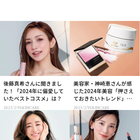
後藤真希さんに聞きまし
美容家・神崎恵さんが感
た！「2024年に偏愛して
じた2024年美容「押さえ
いたベストコスメ」は？
ておきたいトレンド」７
選
2025/2/9
SKINCARE
2025/2/9
SKINCARE