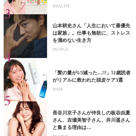
HEALTH
山本耕史さん「人生において最優先
は家族」。仕事も無欲に、ストレス
を溜めない生き方
PEOPLE
「髪の量が1/3減った…!?」51歳読者
がリアルに救われた頭皮ケア3選
HAIR
長谷川京子さんが仲良しの板谷由夏
さん、吉瀬美智子さん、井川遥さん
と集まる理由は…