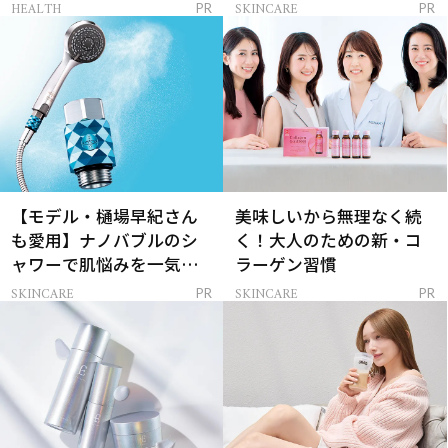
レイを連れてくる！
ンケア」
HEALTH
SKINCARE
PR
PR
【モデル・樋場早紀さん
美味しいから無理なく続
も愛用】ナノバブルのシ
く！大人のための新・コ
ャワーで肌悩みを一気に
ラーゲン習慣
解決
SKINCARE
SKINCARE
PR
PR