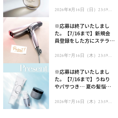
セラムをプレゼント！
2026年8月16日（日）23:59ま
で
※応募は終了いたしまし
た。【7/16まで】新規会
員登録をした方にステラボ
ーテのシャインリバース
ヘアドライヤー ジュエル
2026年7月16日（木）23:59ま
で
をプレゼント！
※応募は終了いたしまし
た。【7/16まで】うねり
やパサつき… 夏の髪悩み
を解消するヘアケアアイテ
ムを13名様にプレゼン
2026年7月16日（木）23:59ま
で
ト！