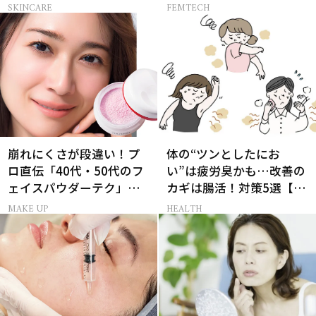
選
の葛藤
SKINCARE
FEMTECH
崩れにくさが段違い！プ
体の“ツンとしたにお
ロ直伝「40代・50代のフ
い”は疲労臭かも…改善の
ェイスパウダーテク」お
カギは腸活！対策5選【医
粉の選び方・塗り方Q&A
師監修】
MAKE UP
HEALTH