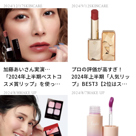
スメを53名様にプレゼン
ST11月号付録情報
2024/12/17
SKINCARE
2024/9/12
SKINCARE
ト！
加藤あいさん実演…
プロの評価が高すぎ！
「2024年上半期ベストコ
2024年上半期「人気リッ
スメ賞リップ」を使って
プ」BEST3【2位はスッ
みた！
ク、さて1位は？】
2024/8/8
MAKE UP
2024/8/7
MAKE UP