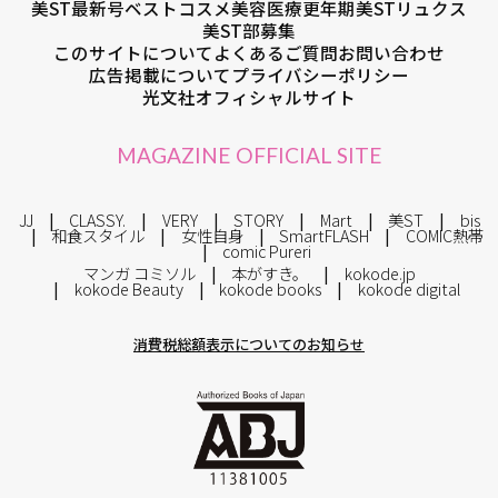
美ST最新号
ベストコスメ
美容医療
更年期
美STリュクス
美ST部募集
このサイトについて
よくあるご質問
お問い合わせ
広告掲載について
プライバシーポリシー
光文社オフィシャルサイト
MAGAZINE OFFICIAL SITE
JJ
CLASSY.
VERY
STORY
Mart
美ST
bis
和食スタイル
女性自身
SmartFLASH
COMIC熱帯
comic Pureri
マンガ コミソル
本がすき。
kokode.jp
kokode Beauty
kokode books
kokode digital
消費税総額表示についてのお知らせ