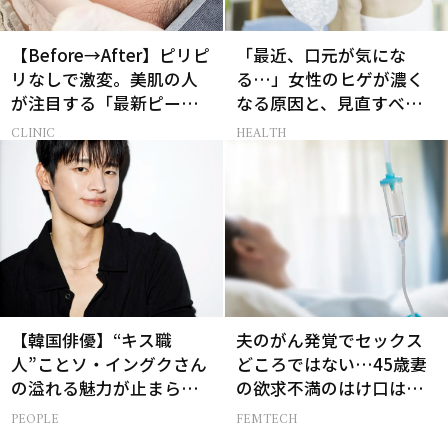
【Before→After】ピリピ
「最近、口元が気にな
リなしで激変。美肌の人
る…」女性のヒゲが濃く
が注目する「最新ピーリ
なる原因と、見直すべき
ング」で43歳が驚きの透
生活習慣［医師監修］
CLINIC
HEALTH
明感
【韓国俳優】“キス職
夫のがん発覚でセックス
人”ことソ・イングクさん
どころではない…45歳妻
の溢れる魅力が止まらな
の欲求不満のはけ口は
い【特別画像集】
【セックスレス AND THE
PEOPLE
FEMTECH
CITY -女たちの告白-】