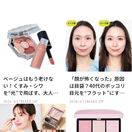
ベージュはもう老けな
「顔が怖くなった」原因
い！くすみ・シワ
は目袋？40代のポッコリ
を“光”で飛ばす、大人の
目元を“フラット”にする
最新春コスメ7選
神テク
2026/4/17
MAKE UP
2026/4/13
MAKE UP