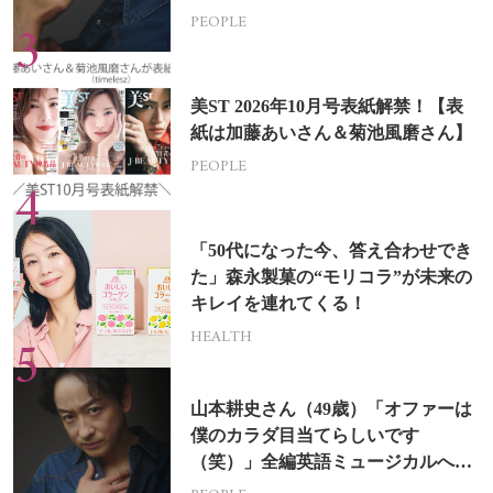
PEOPLE
美ST 2026年10月号表紙解禁！【表
紙は加藤あいさん＆菊池風磨さん】
PEOPLE
「50代になった今、答え合わせでき
た」森永製菓の“モリコラ”が未来の
キレイを連れてくる！
HEALTH
山本耕史さん（49歳）「オファーは
僕のカラダ目当てらしいです
（笑）」全編英語ミュージカルへの
挑戦