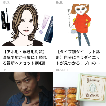
新ドライシャンプー4選
レイヤーボブ」
HAIR
HAIR
【アホ毛・浮き毛対策】
【タイプ別ダイエット診
湿気で広がる髪に！頼れ
断】自分に合うダイエッ
る最新ヘアセット剤4選
トが見つかる！プロの教
える体質別ダイエット方
HAIR
HEALTH
法