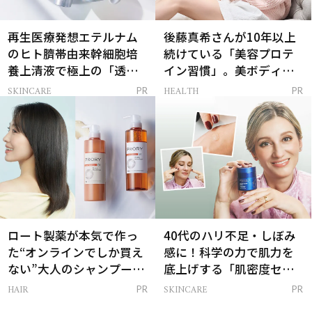
再生医療発想エテルナム
後藤真希さんが10年以上
のヒト臍帯由来幹細胞培
続けている「美容プロテ
養上清液で極上の「透明
イン習慣」。美ボディを
感ハリ肌」へ
支える朝ルーティンと
SKINCARE
HEALTH
PR
PR
は？
ロート製薬が本気で作っ
40代のハリ不足・しぼみ
た“オンラインでしか買え
感に！科学の力で肌力を
ない”大人のシャンプー＆
底上げする「肌密度セラ
トリートメントって？
ム」
HAIR
SKINCARE
PR
PR