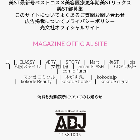
美ST最新号
ベストコスメ
美容医療
更年期
美STリュクス
美ST部募集
このサイトについて
よくあるご質問
お問い合わせ
広告掲載について
プライバシーポリシー
光文社オフィシャルサイト
MAGAZINE OFFICIAL SITE
JJ
CLASSY.
VERY
STORY
Mart
美ST
bis
和食スタイル
女性自身
SmartFLASH
COMIC熱帯
comic Pureri
マンガ コミソル
本がすき。
kokode.jp
kokode Beauty
kokode books
kokode digital
消費税総額表示についてのお知らせ