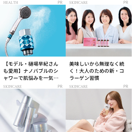
レイを連れてくる！
ンケア」
HEALTH
SKINCARE
PR
PR
【モデル・樋場早紀さん
美味しいから無理なく続
も愛用】ナノバブルのシ
く！大人のための新・コ
ャワーで肌悩みを一気に
ラーゲン習慣
解決
SKINCARE
SKINCARE
PR
PR