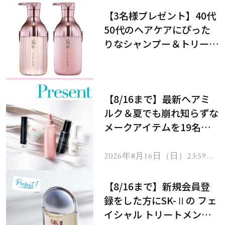
【3名様プレゼント】40代
50代のヘアケアにぴった
りなシャンプー＆トリート
メントで、うねり悩みに対
処！
【8/16まで】最新ヘアミ
ルク＆夏でも崩れ知らずな
メークアイテムを19名様
にプレゼント！
2026年8月16日（日）23:59ま
で
【8/16まで】新規会員登
録をした方にSK-Ⅱの フェ
イシャル トリートメント