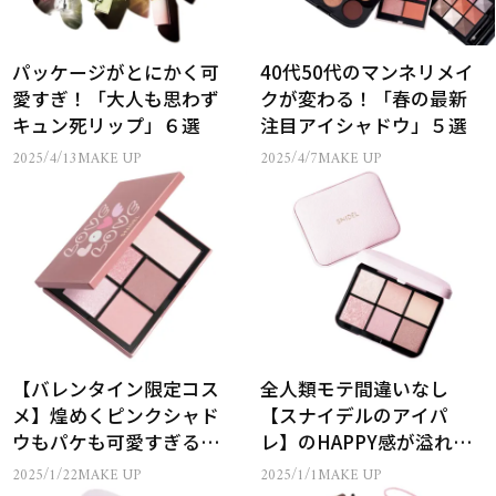
パッケージがとにかく可
40代50代のマンネリメイ
愛すぎ！「大人も思わず
クが変わる！「春の最新
キュン死リップ」６選
注目アイシャドウ」５選
2025/4/13
MAKE UP
2025/4/7
MAKE UP
【バレンタイン限定コス
全人類モテ間違いなし
メ】煌めくピンクシャド
【スナイデルのアイパ
ウもパケも可愛すぎる…
レ】のHAPPY感が溢れす
ぎてる…
2025/1/22
MAKE UP
2025/1/1
MAKE UP