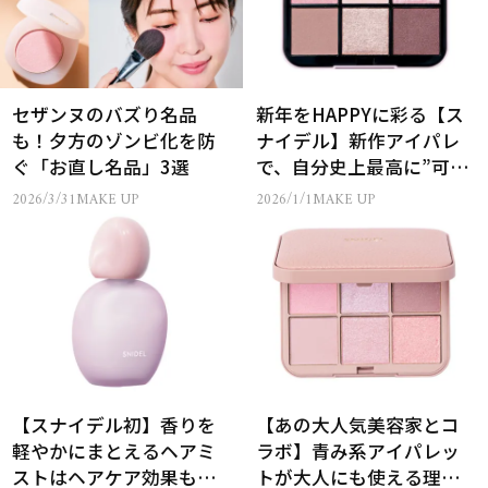
セザンヌのバズり名品
新年をHAPPYに彩る【ス
も！夕方のゾンビ化を防
ナイデル】新作アイパレ
ぐ「お直し名品」3選
で、自分史上最高に”可愛
く”
2026/3/31
MAKE UP
2026/1/1
MAKE UP
【スナイデル初】香りを
【あの大人気美容家とコ
軽やかにまとえるヘアミ
ラボ】青み系アイパレッ
ストはヘアケア効果もば
トが大人にも使える理由