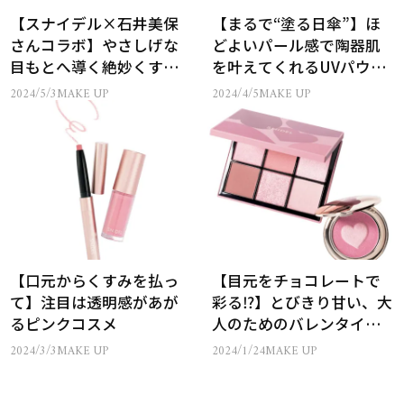
【スナイデル×石井美保
【まるで“塗る日傘”】ほ
さんコラボ】やさしげな
どよいパール感で陶器肌
目もとへ導く絶妙くすみ
を叶えてくれるUVパウダ
カラーの重宝アイパレッ
ー
2024/5/3
MAKE UP
2024/4/5
MAKE UP
トは要チェック！
【口元からくすみを払っ
【目元をチョコレートで
て】注目は透明感があが
彩る⁉】とびきり甘い、大
るピンクコスメ
人のためのバレンタイン
コスメ
2024/3/3
MAKE UP
2024/1/24
MAKE UP