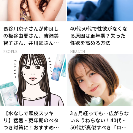
長谷川京子さんが仲良し
40代50代で性欲がなくな
の板谷由夏さん、吉瀬美
る原因は更年期？失った
智子さん、井川遥さんと
性欲を高める方法
集まる理由は…
PEOPLE
HEALTH
【水なしで頭皮スッキ
3ヵ月経っても…広がらな
リ】猛暑・更年期のベタ
い＆うねらない！40代・
つき対策に！おすすめ最
50代が真似すべき「ロー