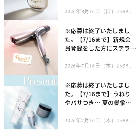
セラムをプレゼント！
2026年8月16日（日）23:59ま
で
※応募は終了いたしまし
た。【7/16まで】新規会
員登録をした方にステラボ
ーテのシャインリバース
ヘアドライヤー ジュエル
2026年7月16日（木）23:59ま
で
をプレゼント！
※応募は終了いたしまし
た。【7/16まで】うねり
やパサつき… 夏の髪悩み
を解消するヘアケアアイテ
ムを13名様にプレゼン
2026年7月16日（木）23:59ま
で
ト！