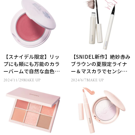
【スナイデル限定】リッ
【SNIDEL新作】絶妙赤み
プにも頬にも万能のカラ
ブラウンの夏限定ライナ
ーバームで自然な血色感
ー＆マスカラでセンシュ
を
アルな目元に
2024/11/29
MAKE UP
2024/6/7
MAKE UP