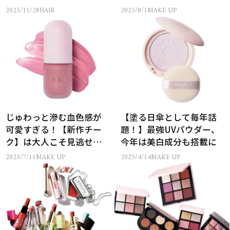
っちり！
とは
2025/11/28
HAIR
2025/8/1
MAKE UP
じゅわっと滲む血色感が
【塗る日傘として毎年話
可愛すぎる！【新作チー
題！】最強UVパウダー、
ク】は大人こそ見逃せな
今年は美白成分も搭載に
い
2025/7/11
MAKE UP
2025/4/14
MAKE UP