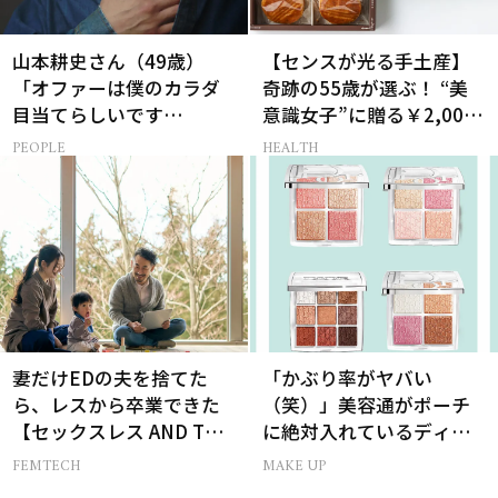
山本耕史さん（49歳）
【センスが光る手土産】
「オファーは僕のカラダ
奇跡の55歳が選ぶ！ “美
目当てらしいです
意識女子”に贈る￥2,000
（笑）」全編英語ミュー
前後のお菓子3選
PEOPLE
HEALTH
ジカルへの挑戦
妻だけEDの夫を捨てた
「かぶり率がヤバい
ら、レスから卒業できた
（笑）」美容通がポーチ
【セックスレス AND THE
に絶対入れているディオ
CITY -女たちの告白-】
ールの名品パレット
FEMTECH
MAKE UP