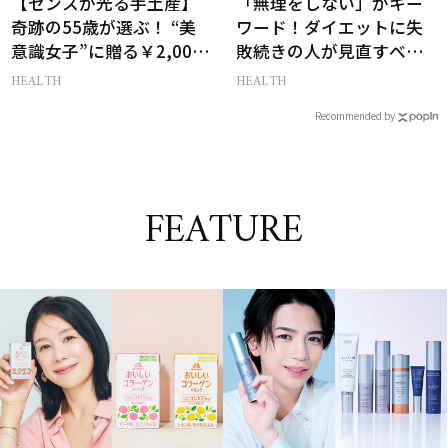
【センスが光る手土産】
「無理をしない」がキー
奇跡の55歳が選ぶ！ “美
ワード！ダイエットに失
意識女子”に贈る￥2,000
敗続きの人が見直すべき
前後のお菓子3選
痩せるコツ５選【薬剤師
HEALTH
HEALTH
監修】
Recommended by
FEATURE