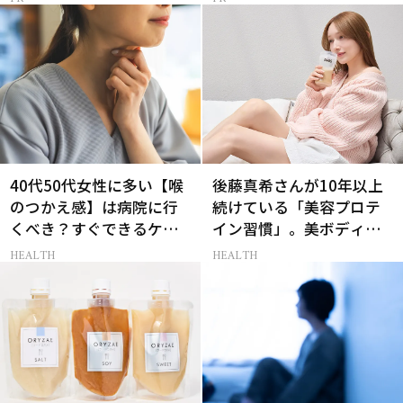
40代50代女性に多い【喉
後藤真希さんが10年以上
のつかえ感】は病院に行
続けている「美容プロテ
くべき？すぐできるケア5
イン習慣」。美ボディを
選も！
支える朝ルーティンと
HEALTH
HEALTH
は？