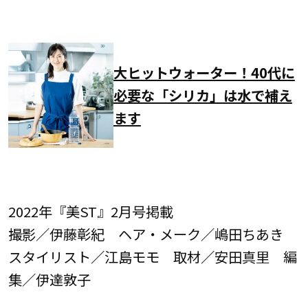
大ヒットウォーター！40代に
必要な「シリカ」は水で補え
ます
2022年『美ST』2月号掲載
撮影／伊藤彰紀 ヘア・メーク／嶋田ちあき
スタイリスト／江島モモ 取材／安田真里 編
集／伊達敦子