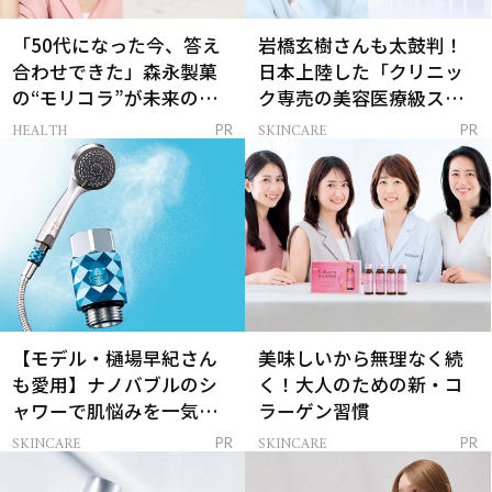
「50代になった今、答え
岩橋玄樹さんも太鼓判！
合わせできた」森永製菓
日本上陸した「クリニッ
の“モリコラ”が未来のキ
ク専売の美容医療級スキ
レイを連れてくる！
ンケア」
HEALTH
SKINCARE
PR
PR
【モデル・樋場早紀さん
美味しいから無理なく続
も愛用】ナノバブルのシ
く！大人のための新・コ
ャワーで肌悩みを一気に
ラーゲン習慣
解決
SKINCARE
SKINCARE
PR
PR