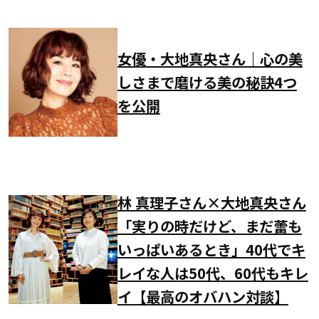
女優・大地真央さん｜心の美
しさまで磨ける美の秘訣4つ
を公開
林 真理子さん×大地真央さん
「実りの時だけど、まだ蕾も
いっぱいあるとき」40代でキ
レイな人は50代、60代もキレ
イ【最高のオバハン対談】