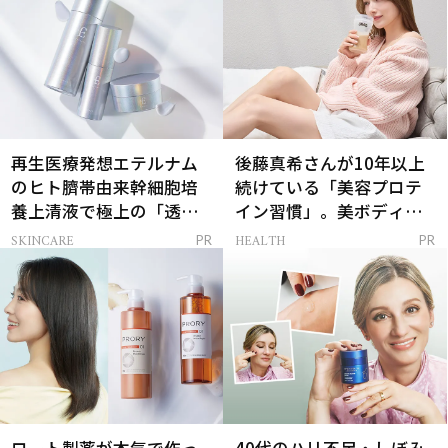
再生医療発想エテルナム
後藤真希さんが10年以上
のヒト臍帯由来幹細胞培
続けている「美容プロテ
養上清液で極上の「透明
イン習慣」。美ボディを
感ハリ肌」へ
支える朝ルーティンと
SKINCARE
HEALTH
PR
PR
は？