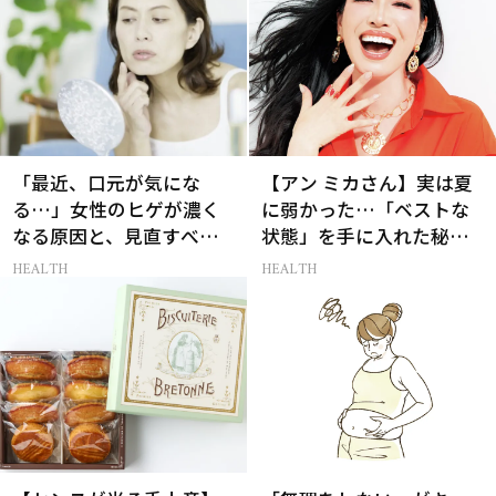
「最近、口元が気にな
【アン ミカさん】実は夏
る…」女性のヒゲが濃く
に弱かった…「ベストな
なる原因と、見直すべき
状態」を手に入れた秘訣
生活習慣［医師監修］
とは？
HEALTH
HEALTH