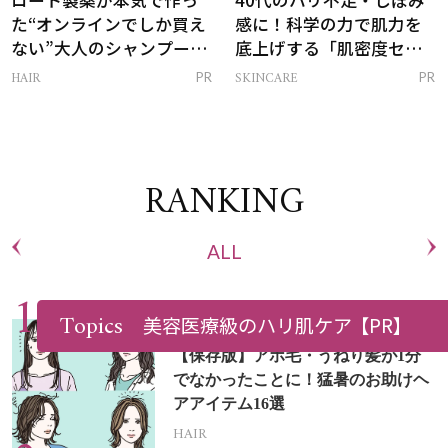
ロート製薬が本気で作っ
40代のハリ不足・しぼみ
た“オンラインでしか買え
感に！科学の力で肌力を
ない”大人のシャンプー＆
底上げする「肌密度セラ
トリートメントって？
ム」
HAIR
SKINCARE
PR
PR
RANKING
ALL
Topics
美容医療級のハリ肌ケア
【PR】
【保存版】アホ毛・うねり髪が1分
でなかったことに！猛暑のお助けヘ
アアイテム16選
HAIR