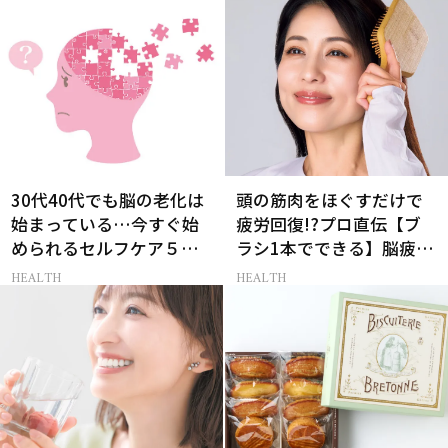
30代40代でも脳の老化は
頭の筋肉をほぐすだけで
始まっている…今すぐ始
疲労回復!?プロ直伝【ブ
められるセルフケア５選
ラシ1本でできる】脳疲労
［医師監修］
すっきりケア！
HEALTH
HEALTH