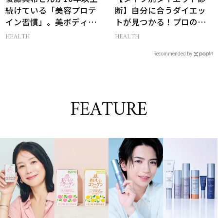
続けている「美容プロテ
断】自分に合うダイエッ
イン習慣」。美ボディを
トが見つかる！プロの教
支える朝ルーティンと
える体質別ダイエット方
HEALTH
HEALTH
は？
法
Recommended by
FEATURE