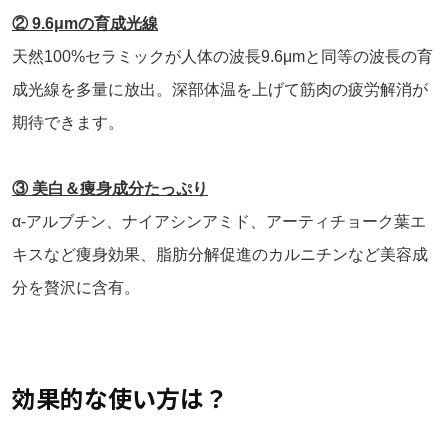
② 9.6μmの育成光線
天然100%セラミックが人体の波長9.6μmと同等の波長の育
成光線を多量に放出。深部体温を上げて筋肉の疲労解消が
期待できます。
③ 美白＆痩身成分たっぷり
α-アルブチン、ナイアシンアミド、アーティチョーク葉エ
キスなど痩身効果、脂肪分解促進のカルニチンなど美容成
分を贅沢に含有。
効果的な使い方は？