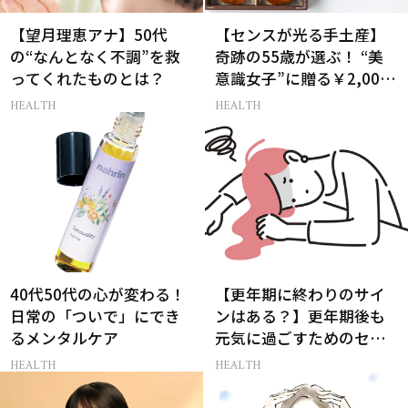
【望月理恵アナ】50代
【センスが光る手土産】
の“なんとなく不調”を救
奇跡の55歳が選ぶ！ “美
ってくれたものとは？
意識女子”に贈る￥2,000
前後のお菓子3選
HEALTH
HEALTH
40代50代の心が変わる！
【更年期に終わりのサイ
日常の「ついで」にでき
ンはある？】更年期後も
るメンタルケア
元気に過ごすためのセル
フケア５選
HEALTH
HEALTH