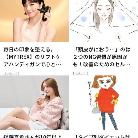
毎日の印象を整える。
「頭皮がにおう…」のは
【MYTREX】のリフトケ
２つのNG習慣が原因か
アハンディガンで心と体
も！改善のためのセルフ
を解き放つ
ケア【医師監修】
HEALTH
HEALTH
後藤真希さんが10年以上
【タイプ別ダイエット診