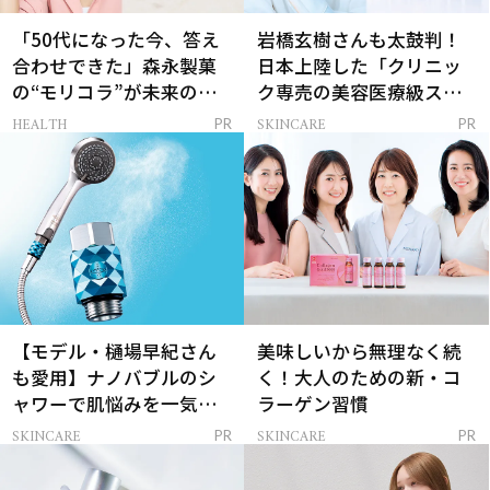
「50代になった今、答え
岩橋玄樹さんも太鼓判！
合わせできた」森永製菓
日本上陸した「クリニッ
の“モリコラ”が未来のキ
ク専売の美容医療級スキ
レイを連れてくる！
ンケア」
HEALTH
SKINCARE
PR
PR
【モデル・樋場早紀さん
美味しいから無理なく続
も愛用】ナノバブルのシ
く！大人のための新・コ
ャワーで肌悩みを一気に
ラーゲン習慣
解決
SKINCARE
SKINCARE
PR
PR