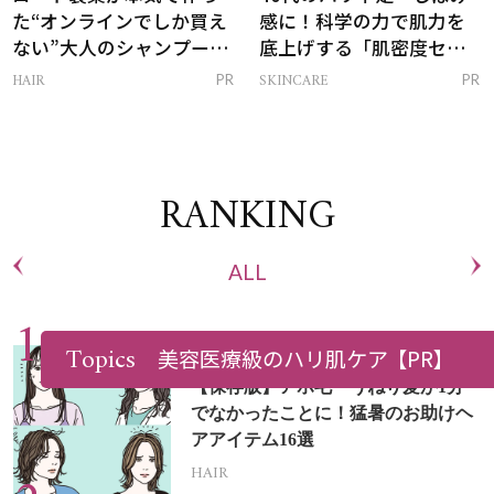
た“オンラインでしか買え
感に！科学の力で肌力を
ない”大人のシャンプー＆
底上げする「肌密度セラ
トリートメントって？
ム」
HAIR
SKINCARE
PR
PR
RANKING
ALL
Topics
美容医療級のハリ肌ケア
【PR】
【保存版】アホ毛・うねり髪が1分
でなかったことに！猛暑のお助けヘ
アアイテム16選
HAIR