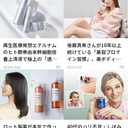
再生医療発想エテルナム
後藤真希さんが10年以上
のヒト臍帯由来幹細胞培
続けている「美容プロテ
養上清液で極上の「透明
イン習慣」。美ボディを
感ハリ肌」へ
支える朝ルーティンと
SKINCARE
HEALTH
PR
PR
は？
ロート製薬が本気で作っ
40代のハリ不足・しぼみ