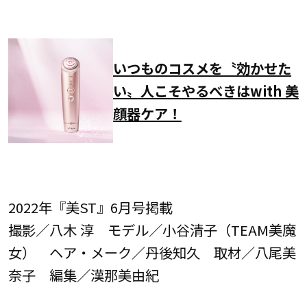
いつものコスメを〝効かせた
い〟人こそやるべきはwith 美
顔器ケア！
2022年『美ST』6月号掲載
撮影／八木 淳 モデル／小谷清子（TEAM美魔
女） ヘア・メーク／丹後知久 取材／八尾美
奈子 編集／漢那美由紀