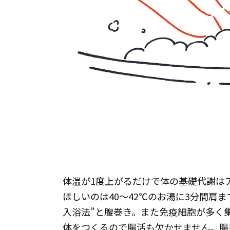
体温が1度上がるだけで体の基礎代謝は
ほしいのは40～42℃のお湯に3分間肩ま
入浴法”と腹巻き。また免疫細胞が多く
体をつくるので腸活も欠かせません。腸