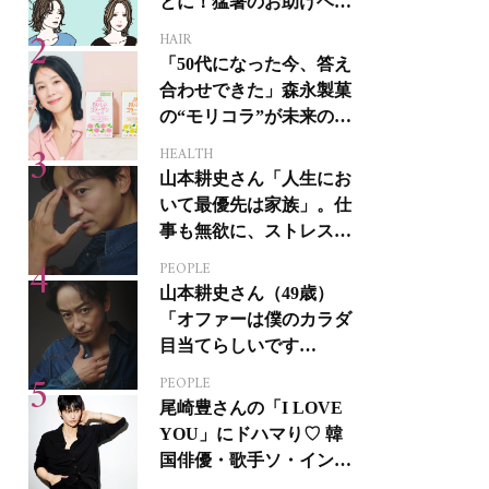
とに！猛暑のお助けヘア
アイテム16選
HAIR
「50代になった今、答え
合わせできた」森永製菓
の“モリコラ”が未来のキ
レイを連れてくる！
HEALTH
山本耕史さん「人生にお
いて最優先は家族」。仕
事も無欲に、ストレスを
溜めない生き方
PEOPLE
山本耕史さん（49歳）
「オファーは僕のカラダ
目当てらしいです
（笑）」全編英語ミュー
PEOPLE
ジカルへの挑戦
尾崎豊さんの「I LOVE
YOU」にドハマり♡ 韓
国俳優・歌手ソ・イング
クさんの音楽がすべての