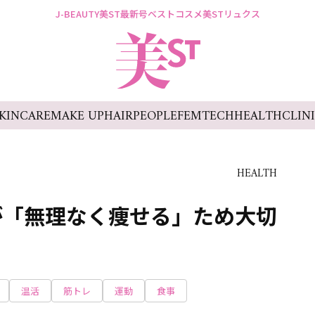
J-BEAUTY
美ST最新号
ベストコスメ
美STリュクス
KINCARE
MAKE UP
HAIR
PEOPLE
FEMTECH
HEALTH
CLIN
HEALTH
が「無理なく痩せる」ため大切
温活
筋トレ
運動
食事