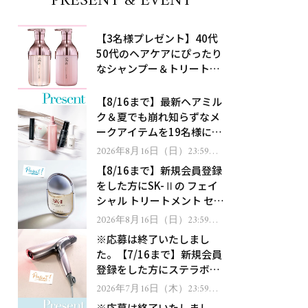
PRESENT & EVENT
【3名様プレゼント】40代
50代のヘアケアにぴったり
なシャンプー＆トリートメ
ントで、うねり悩みに対
処！
【8/16まで】最新ヘアミル
ク＆夏でも崩れ知らずなメ
ークアイテムを19名様にプ
レゼント！
2026年8月16日（日）23:59ま
で
【8/16まで】新規会員登録
をした方にSK-Ⅱの フェイ
シャル トリートメント セラ
ムをプレゼント！
2026年8月16日（日）23:59ま
で
※応募は終了いたしまし
た。【7/16まで】新規会員
登録をした方にステラボー
テのシャインリバース ヘア
2026年7月16日（木）23:59ま
で
ドライヤー ジュエルをプレ
※応募は終了いたしまし