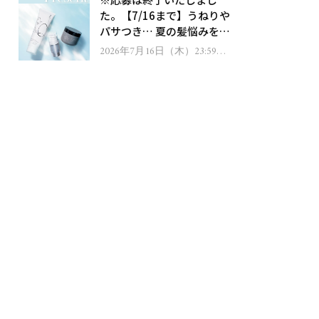
ゼント！
た。【7/16まで】うねりや
パサつき… 夏の髪悩みを解
消するヘアケアアイテムを
2026年7月16日（木）23:59ま
で
13名様にプレゼント！