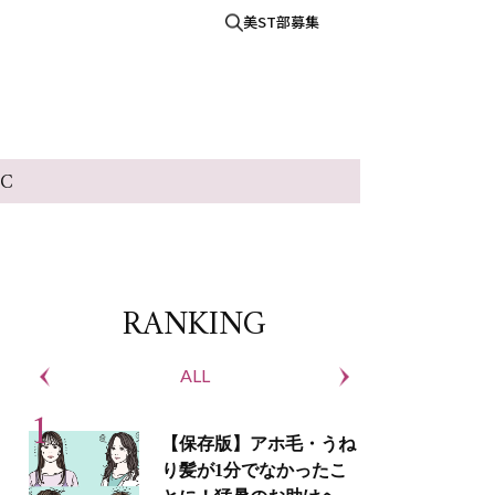
美ST部募集
IC
RANKING
ALL
S
【保存版】アホ毛・うね
り髪が1分でなかったこ