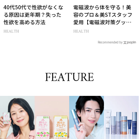
40代50代で性欲がなくな
電磁波から体を守る！美
る原因は更年期？失った
容のプロ＆美STスタッフ
性欲を高める方法
愛用【電磁波対策グッ
ズ】13選
HEALTH
HEALTH
Recommended by
FEATURE