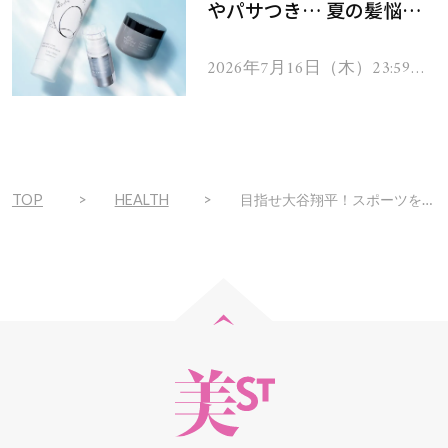
やパサつき… 夏の髪悩み
を解消するヘアケアアイテ
ムを13名様にプレゼン
2026年7月16日（木）23:59ま
で
ト！
TOP
HEALTH
目指せ大谷翔平！スポーツをする子供に【筋肉が育つお弁当】