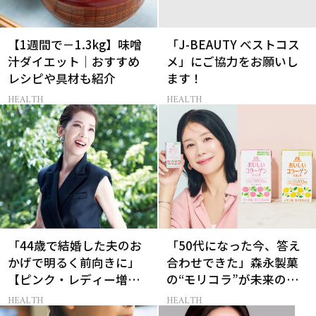
【1週間で－1.3kg】味噌
「J-BEAUTY べストコス
汁ダイエット｜おすすめ
メ」にご協力をお願いし
レシピや具材も紹介
ます！
HEALTH
HEALTH
「44歳で結婚した夫のお
「50代になった今、答え
かげで明るく前向きに」
合わせできた」森永製菓
【ピンク・レディー増田
の“モリコラ”が未来のキ
惠子さん】今も続けるル
レイを連れてくる！
HEALTH
HEALTH
ーティン