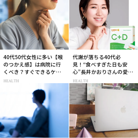
40代50代女性に多い【喉
代謝が落ちる40代必
のつかえ感】は病院に行
見！“食べすぎた日も安
くべき？すぐできるケア5
心”長井かおりさんの愛用
選も！
品
HEALTH
HEALTH