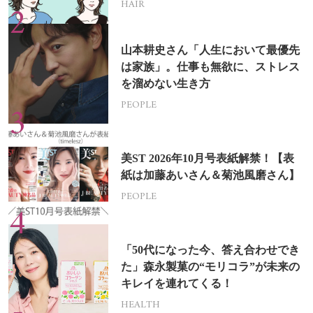
HAIR
山本耕史さん「人生において最優先
は家族」。仕事も無欲に、ストレス
を溜めない生き方
PEOPLE
美ST 2026年10月号表紙解禁！【表
紙は加藤あいさん＆菊池風磨さん】
PEOPLE
「50代になった今、答え合わせでき
た」森永製菓の“モリコラ”が未来の
キレイを連れてくる！
HEALTH