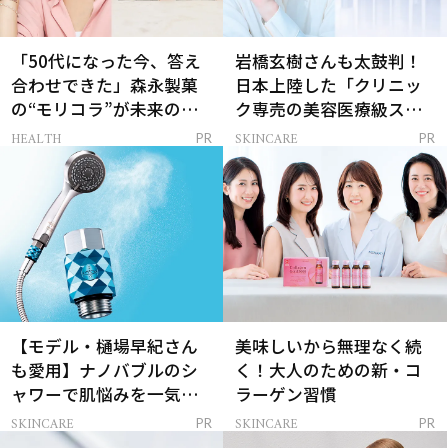
「50代になった今、答え
岩橋玄樹さんも太鼓判！
合わせできた」森永製菓
日本上陸した「クリニッ
の“モリコラ”が未来のキ
ク専売の美容医療級スキ
レイを連れてくる！
ンケア」
HEALTH
SKINCARE
PR
PR
【モデル・樋場早紀さん
美味しいから無理なく続
も愛用】ナノバブルのシ
く！大人のための新・コ
ャワーで肌悩みを一気に
ラーゲン習慣
解決
SKINCARE
SKINCARE
PR
PR