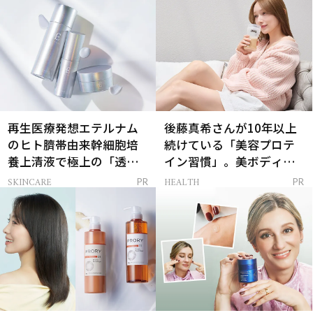
再生医療発想エテルナム
後藤真希さんが10年以上
のヒト臍帯由来幹細胞培
続けている「美容プロテ
養上清液で極上の「透明
イン習慣」。美ボディを
感ハリ肌」へ
支える朝ルーティンと
SKINCARE
HEALTH
PR
PR
は？