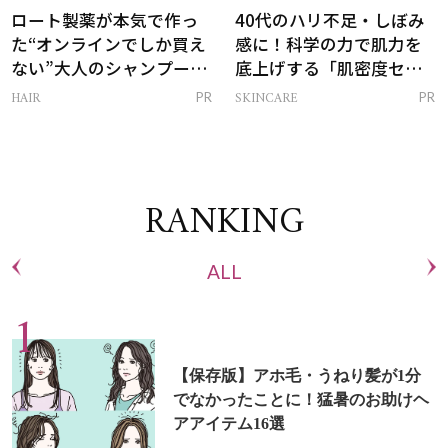
ロート製薬が本気で作っ
40代のハリ不足・しぼみ
た“オンラインでしか買え
感に！科学の力で肌力を
ない”大人のシャンプー＆
底上げする「肌密度セラ
トリートメントって？
ム」
HAIR
SKINCARE
PR
PR
RANKING
ALL
【保存版】アホ毛・うねり髪が1分
でなかったことに！猛暑のお助けヘ
アアイテム16選