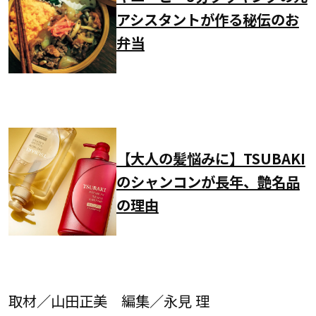
アシスタントが作る秘伝のお
弁当
【大人の髪悩みに】TSUBAKI
のシャンコンが長年、艶名品
の理由
取材／山田正美 編集／永見 理