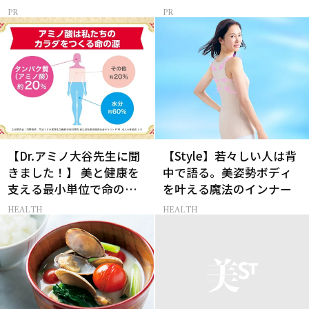
【Dr.アミノ大谷先生に聞
【Style】若々しい人は背
きました！】 美と健康を
中で語る。美姿勢ボディ
支える最小単位で命の
を叶える魔法のインナー
源、 さらなるキレイを目
HEALTH
HEALTH
指すなら「アミノ酸」！