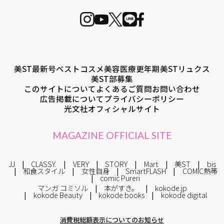
美ST最新号
ベストコスメ
美容医療
更年期
美STリュクス
美ST部募集
このサイトについて
よくあるご質問
お問い合わせ
広告掲載について
プライバシーポリシー
光文社オフィシャルサイト
MAGAZINE OFFICIAL SITE
JJ
CLASSY.
VERY
STORY
Mart
美ST
bis
和食スタイル
女性自身
SmartFLASH
COMIC熱帯
comic Pureri
マンガ コミソル
本がすき。
kokode.jp
kokode Beauty
kokode books
kokode digital
消費税総額表示についてのお知らせ