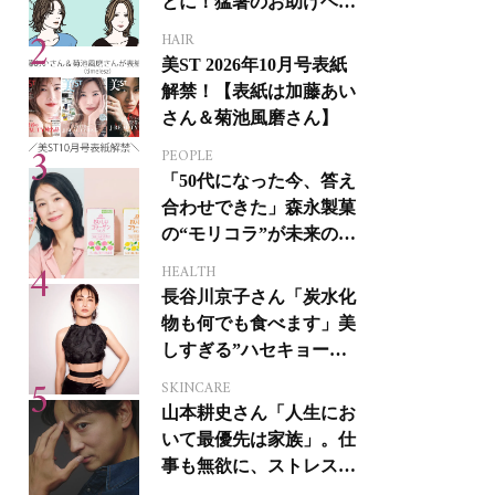
とに！猛暑のお助けヘア
アイテム16選
HAIR
美ST 2026年10月号表紙
解禁！【表紙は加藤あい
さん＆菊池風磨さん】
PEOPLE
「50代になった今、答え
合わせできた」森永製菓
の“モリコラ”が未来のキ
レイを連れてくる！
HEALTH
長谷川京子さん「炭水化
物も何でも食べます」美
しすぎる”ハセキョーボ
ディ”を作る秘訣
SKINCARE
山本耕史さん「人生にお
いて最優先は家族」。仕
事も無欲に、ストレスを
溜めない生き方