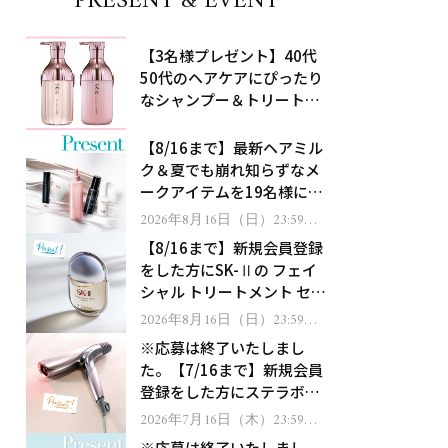
PRESENT & EVENT
【3名様プレゼント】40代
50代のヘアケアにぴったり
なシャンプー＆トリートメ
ントで、うねり悩みに対
処！
【8/16まで】最新ヘアミル
ク＆夏でも崩れ知らずなメ
ークアイテムを19名様にプ
レゼント！
2026年8月16日（日）23:59ま
で
【8/16まで】新規会員登録
をした方にSK-Ⅱの フェイ
シャル トリートメント セラ
ムをプレゼント！
2026年8月16日（日）23:59ま
で
※応募は終了いたしまし
た。【7/16まで】新規会員
登録をした方にステラボー
テのシャインリバース ヘア
2026年7月16日（木）23:59ま
で
ドライヤー ジュエルをプレ
※応募は終了いたしまし