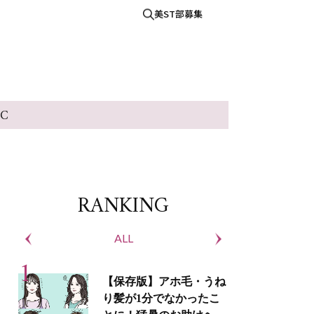
美ST部募集
IC
RANKING
ALL
S
【保存版】アホ毛・うね
り髪が1分でなかったこ