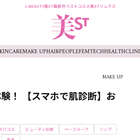
J-BEAUTY
美ST最新号
ベストコスメ
美STリュクス
KINCARE
MAKE UP
HAIR
PEOPLE
FEMTECH
HEALTH
CLIN
MAKE UP
験！ 【スマホで肌診断】お
デパコス
ビューティ診断
ベースメーク
リップ
香水