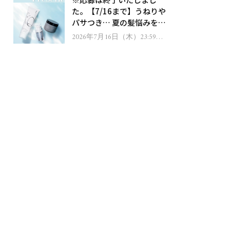
ゼント！
た。【7/16まで】うねりや
パサつき… 夏の髪悩みを解
消するヘアケアアイテムを
2026年7月16日（木）23:59ま
で
13名様にプレゼント！