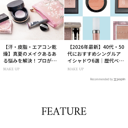
【汗・皮脂・エアコン乾
【2026年最新】40代・50
燥】真夏のメイクあるあ
代におすすめシングルア
る悩みを解決！プロが教
イシャドウ6選｜歴代ベス
えるパウダー活用術
トコスメ受賞まとめ
MAKE UP
MAKE UP
Recommended by
FEATURE