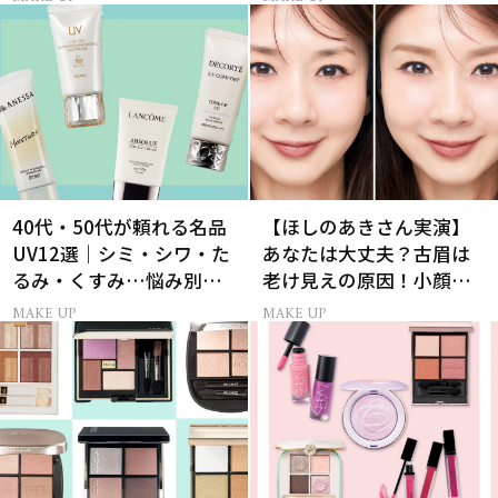
40代・50代が頼れる名品
【ほしのあきさん実演】
UV12選｜シミ・シワ・た
あなたは大丈夫？古眉は
るみ・くすみ…悩み別ベ
老け見えの原因！小顔と
スコス受賞の日焼け止め
目元パッチリを叶える美
MAKE UP
MAKE UP
眉術