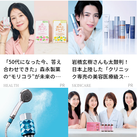
「50代になった今、答え
岩橋玄樹さんも太鼓判！
合わせできた」森永製菓
日本上陸した「クリニッ
の“モリコラ”が未来のキ
ク専売の美容医療級スキ
レイを連れてくる！
ンケア」
HEALTH
SKINCARE
PR
PR