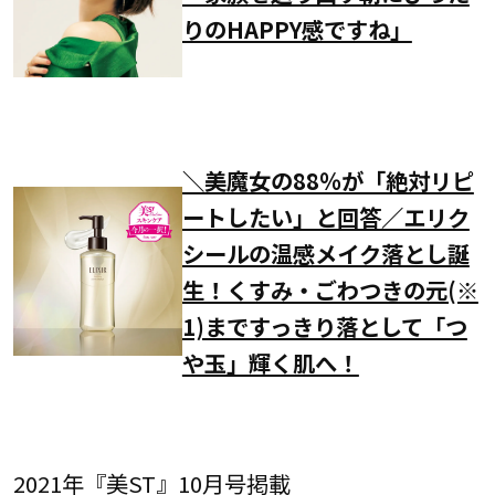
りのHAPPY感ですね」
＼美魔女の88％が「絶対リピ
ートしたい」と回答／エリク
シールの温感メイク落とし誕
生！くすみ・ごわつきの元(※
1)まですっきり落として「つ
や玉」輝く肌へ！
2021年『美ST』10月号掲載