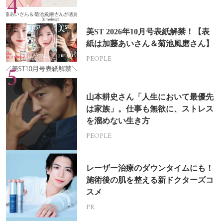
美ST 2026年10月号表紙解禁！【表
紙は加藤あいさん＆菊池風磨さん】
PEOPLE
山本耕史さん「人生において最優先
は家族」。仕事も無欲に、ストレス
を溜めない生き方
PEOPLE
レーザー治療のダウンタイムにも！
施術後の肌を整える新ドクターズコ
スメ
PR