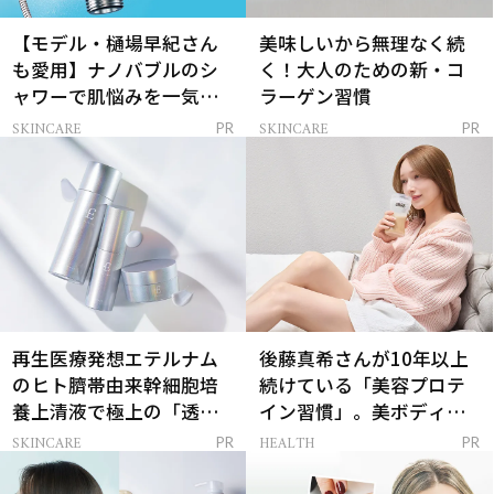
【モデル・樋場早紀さん
美味しいから無理なく続
も愛用】ナノバブルのシ
く！大人のための新・コ
ャワーで肌悩みを一気に
ラーゲン習慣
解決
SKINCARE
SKINCARE
PR
PR
再生医療発想エテルナム
後藤真希さんが10年以上
のヒト臍帯由来幹細胞培
続けている「美容プロテ
養上清液で極上の「透明
イン習慣」。美ボディを
感ハリ肌」へ
支える朝ルーティンと
SKINCARE
HEALTH
PR
PR
は？