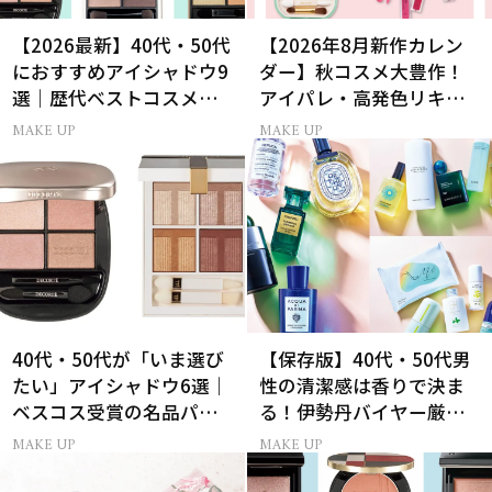
【2026最新】40代・50代
【2026年8月新作カレン
におすすめアイシャドウ9
ダー】秋コスメ大豊作！
選｜歴代ベストコスメ受
アイパレ・高発色リキッ
賞まとめ
ドリップ・チーク
MAKE UP
MAKE UP
40代・50代が「いま選び
【保存版】40代・50代男
たい」アイシャドウ6選｜
性の清潔感は香りで決ま
ベスコス受賞の名品パレ
る！伊勢丹バイヤー厳選
ット＆単色アイカラー
フレグランス15選
MAKE UP
MAKE UP