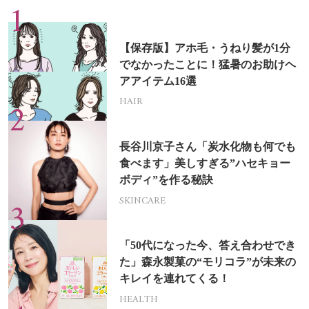
【保存版】アホ毛・うねり髪が1分
でなかったことに！猛暑のお助けヘ
アアイテム16選
HAIR
長谷川京子さん「炭水化物も何でも
食べます」美しすぎる”ハセキョー
ボディ”を作る秘訣
SKINCARE
「50代になった今、答え合わせでき
た」森永製菓の“モリコラ”が未来の
キレイを連れてくる！
HEALTH