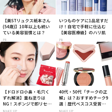
【美STリュクス紙本さん
いつものケアに1品足すだ
(54歳)】10年以上も続い
け！自宅で手軽に仕込む
ている美容習慣とは？
【美容医療級】のハリ肌
【ドロドロ小鼻・毛穴く
40代・50代「チークの正
ずれ解消】重ね塗りは
解」は？おすすめチーク9
NG！スポンジで即リセッ
選｜歴代ベスコス受賞ま
トするプロ技
とめ＆正しい使い方
MAKE UP
MAKE UP