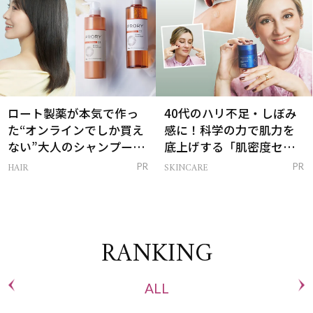
ロート製薬が本気で作っ
40代のハリ不足・しぼみ
た“オンラインでしか買え
感に！科学の力で肌力を
ない”大人のシャンプー＆
底上げする「肌密度セラ
トリートメントって？
ム」
HAIR
SKINCARE
PR
PR
RANKING
ALL