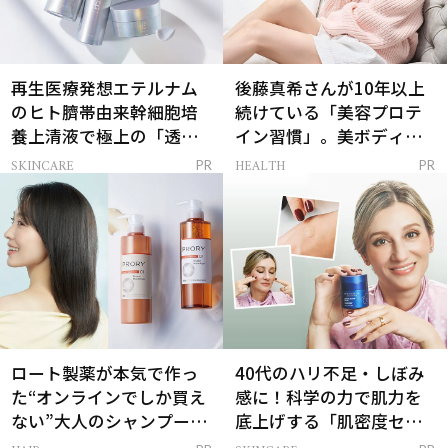
再生医療発想エテルナム
後藤真希さんが10年以上
のヒト臍帯由来幹細胞培
続けている「美容プロテ
養上清液で極上の「透明
イン習慣」。美ボディを
感ハリ肌」へ
支える朝ルーティンと
SKINCARE
HEALTH
PR
PR
は？
ロート製薬が本気で作っ
40代のハリ不足・しぼみ
た“オンラインでしか買え
感に！科学の力で肌力を
ない”大人のシャンプー＆
底上げする「肌密度セラ
トリートメントって？
ム」