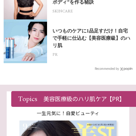
ボディ”を作る秘訣
SKINCARE
いつものケアに1品足すだけ！自宅
で手軽に仕込む【美容医療級】のハ
リ肌
PR
Recommended by
Topics
MAGAZINE
美容医療級のハリ肌ケア
【PR】
一生元気に！自愛ビューティ