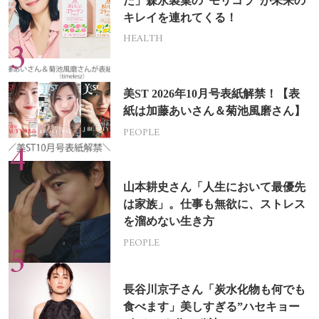
た」森永製菓の“モリコラ”が未来の
キレイを連れてくる！
HEALTH
美ST 2026年10月号表紙解禁！【表
紙は加藤あいさん＆菊池風磨さん】
PEOPLE
山本耕史さん「人生において最優先
は家族」。仕事も無欲に、ストレス
を溜めない生き方
PEOPLE
長谷川京子さん「炭水化物も何でも
食べます」美しすぎる”ハセキョー