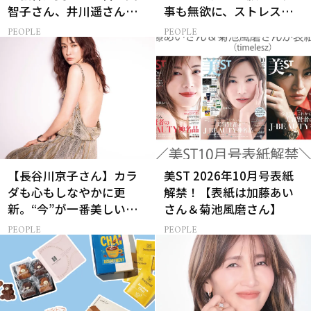
智子さん、井川遥さんと
事も無欲に、ストレスを
集まる理由は…
溜めない生き方
PEOPLE
PEOPLE
【長谷川京子さん】カラ
美ST 2026年10月号表紙
ダも心もしなやかに更
解禁！【表紙は加藤あい
新。“今”が一番美しい
さん＆菊池風磨さん】
［特別画像集］
PEOPLE
PEOPLE