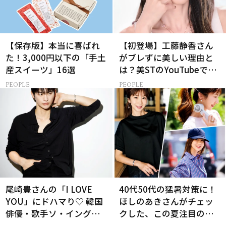
【保存版】本当に喜ばれ
【初登場】工藤静香さん
た！3,000円以下の「手土
がブレずに美しい理由と
産スイーツ」16選
は？美STのYouTubeでは
ALL私物の「ポーチの中
PEOPLE
PEOPLE
身」も大公開！
尾崎豊さんの「I LOVE
40代50代の猛暑対策に！
YOU」にドハマり♡ 韓国
ほしのあきさんがチェッ
俳優・歌手ソ・イングク
クした、この夏注目の暑
さんの音楽がすべての人
さ対策グッズ3選