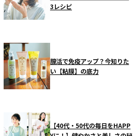
3レシピ
膣活で免疫アップ？今知りた
い【粘膜】の底力
【40代・50代の毎日をHAPP
Yに！】健やかさと美しさの秘