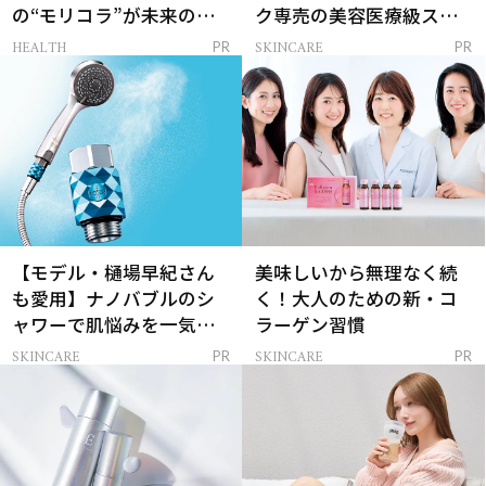
の“モリコラ”が未来のキ
ク専売の美容医療級スキ
レイを連れてくる！
ンケア」
HEALTH
SKINCARE
PR
PR
【モデル・樋場早紀さん
美味しいから無理なく続
も愛用】ナノバブルのシ
く！大人のための新・コ
ャワーで肌悩みを一気に
ラーゲン習慣
解決
SKINCARE
SKINCARE
PR
PR