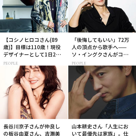
【コシノヒロコさん(89
「後悔してもいい」72万
歳)】目標は110歳！現役
人の頂点から歌手へ——
デザイナーとして1日2食
ソ・イングクさんがコツ
と筋トレの理由
コツ頑張れる原動力とは
PEOPLE
PEOPLE
長谷川京子さんが仲良し
山本耕史さん「人生にお
の板谷由夏さん、吉瀬美
いて最優先は家族」。仕