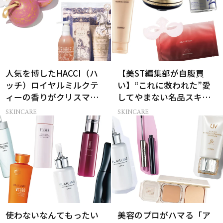
人気を博したHACCI（ハ
【美ST編集部が自腹買
ッチ）ロイヤルミルクテ
い】“これに救われた”愛
ィーの香りがクリスマス
してやまない名品スキン
に向けて限定セットで復
ケア6選
SKINCARE
SKINCARE
刻！
使わないなんてもったい
美容のプロがハマる「ア