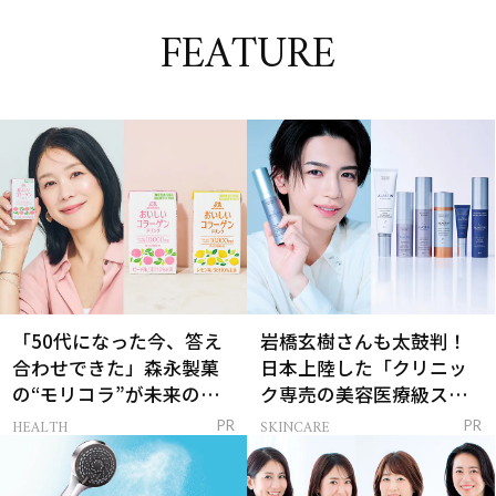
FEATURE
「50代になった今、答え
岩橋玄樹さんも太鼓判！
合わせできた」森永製菓
日本上陸した「クリニッ
の“モリコラ”が未来のキ
ク専売の美容医療級スキ
レイを連れてくる！
ンケア」
HEALTH
SKINCARE
PR
PR