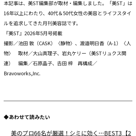
本記事は、美ST編集部が取材・編集しました。「美ST」は
16年以上にわたり、40代＆50代女性の美容とライフスタイ
ルを追求してきた月刊美容誌です。
『美ST』2026年5月号掲載
撮影／池田 敦（CASK）〈静物〉、渡邉明日香（A-1）〈人
物〉 取材／大山真理子、岩丸ケリー（美STリュクス関
連） 編集／石原晶子、𠮷田 梓 再構成／
Bravoworks,Inc.
◆あわせて読みたい
美のプロ66名が厳選！シミに効く…BEST3【2