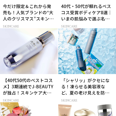
今だけ限定＆これから発
40代・50代が頼れるベス
売も！人気ブランドの“大
コス受賞ボディケア8選｜
人のクリスマス”スキンケ
いまの肌悩みで選ぶ名品
アキット15選
まとめ
SKINCARE
SKINCARE
【40代50代のベストコス
「シャリッ」がクセにな
メ】3期連続でJ-BEAUTY
る！凍らせる美容液な
が独占！スキンケア大賞
ど、夏の老け見えを防ぐ
受賞コスメ9選
冷感コスメ
SKINCARE
SKINCARE