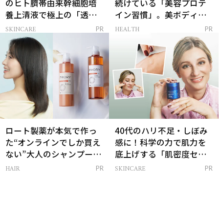
のヒト臍帯由来幹細胞培
続けている「美容プロテ
養上清液で極上の「透明
イン習慣」。美ボディを
感ハリ肌」へ
支える朝ルーティンと
SKINCARE
HEALTH
PR
PR
は？
ロート製薬が本気で作っ
40代のハリ不足・しぼみ
た“オンラインでしか買え
感に！科学の力で肌力を
ない”大人のシャンプー＆
底上げする「肌密度セラ
トリートメントって？
ム」
HAIR
SKINCARE
PR
PR