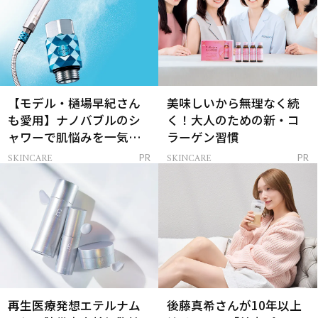
【モデル・樋場早紀さん
美味しいから無理なく続
も愛用】ナノバブルのシ
く！大人のための新・コ
ャワーで肌悩みを一気に
ラーゲン習慣
解決
SKINCARE
SKINCARE
PR
PR
再生医療発想エテルナム
後藤真希さんが10年以上