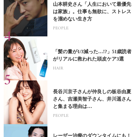
山本耕史さん「人生において最優先
は家族」。仕事も無欲に、ストレス
を溜めない生き方
PEOPLE
「髪の量が1/3減った…!?」51歳読者
がリアルに救われた頭皮ケア3選
HAIR
長谷川京子さんが仲良しの板谷由夏
さん、吉瀬美智子さん、井川遥さん
と集まる理由は…
PEOPLE
レーザー治療のダウンタイムにも！