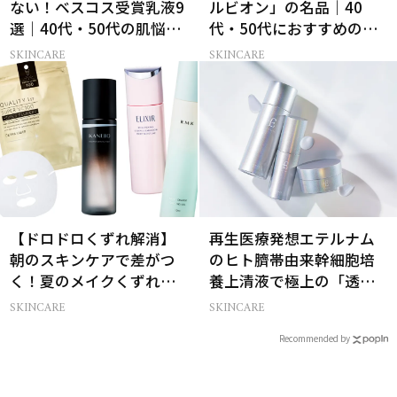
ない！ベスコス受賞乳液9
ルビオン」の名品｜40
選｜40代・50代の肌悩み
代・50代におすすめのベ
別まとめ
スコス受賞コスメ
SKINCARE
SKINCARE
【ドロドロくずれ解消】
再生医療発想エテルナム
朝のスキンケアで差がつ
のヒト臍帯由来幹細胞培
く！夏のメイクくずれ防
養上清液で極上の「透明
止術
感ハリ肌」へ
SKINCARE
SKINCARE
Recommended by