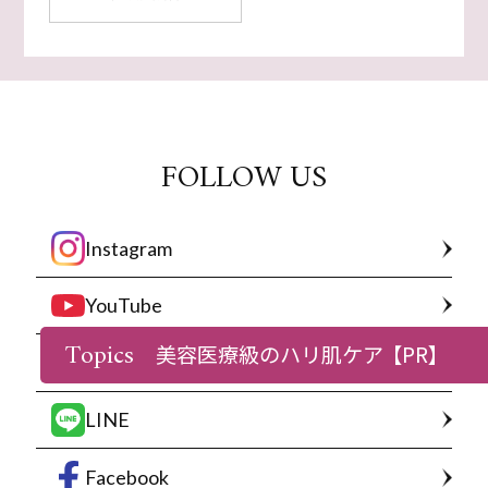
FOLLOW US
Instagram
YouTube
Topics
美容医療級のハリ肌ケア
【PR】
X
LINE
Facebook