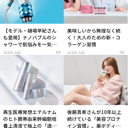
【モデル・樋場早紀さん
美味しいから無理なく続
も愛用】ナノバブルのシ
く！大人のための新・コ
ャワーで肌悩みを一気に
ラーゲン習慣
解決
SKINCARE
SKINCARE
PR
PR
再生医療発想エテルナム
後藤真希さんが10年以上
のヒト臍帯由来幹細胞培
続けている「美容プロテ
養上清液で極上の「透明
イン習慣」。美ボディを