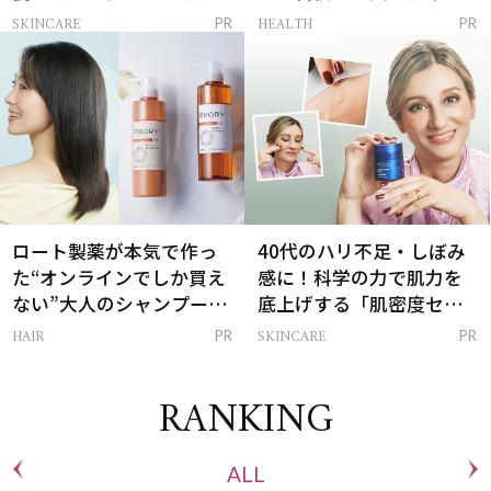
感ハリ肌」へ
支える朝ルーティンと
SKINCARE
HEALTH
PR
PR
は？
ロート製薬が本気で作っ
40代のハリ不足・しぼみ
た“オンラインでしか買え
感に！科学の力で肌力を
ない”大人のシャンプー＆
底上げする「肌密度セラ
トリートメントって？
ム」
HAIR
SKINCARE
PR
PR
RANKING
ALL