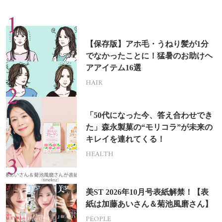
【保存版】アホ毛・うねり髪が1分
でなかったことに！猛暑のお助けヘ
アアイテム16選
HAIR
「50代になった今、答え合わせでき
た」森永製菓の“モリコラ”が未来の
キレイを連れてくる！
HEALTH
美ST 2026年10月号表紙解禁！【表
紙は加藤あいさん＆菊池風磨さん】
PEOPLE