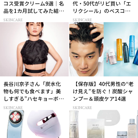
コス受賞クリーム9選｜名
代・50代がリピ買い「エ
品を1カ月試してみた結果
リクシール」のベスコス
は？
受賞名品3選
SKINCARE
SKINCARE
長谷川京子さん「炭水化
【保存版】40代男性の“老
物も何でも食べます」美
け見え”を防ぐ！炭酸シャ
しすぎる”ハセキョーボデ
ンプー＆頭皮ケア14選
ィ”を作る秘訣
SKINCARE
SKINCARE