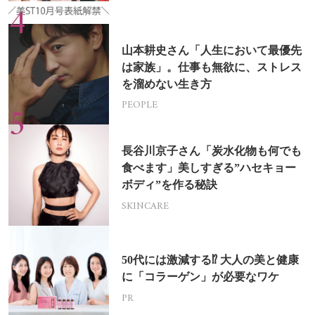
山本耕史さん「人生において最優先
は家族」。仕事も無欲に、ストレス
を溜めない生き方
PEOPLE
長谷川京子さん「炭水化物も何でも
食べます」美しすぎる”ハセキョー
ボディ”を作る秘訣
SKINCARE
50代には激減する⁉ 大人の美と健康
に「コラーゲン」が必要なワケ
PR