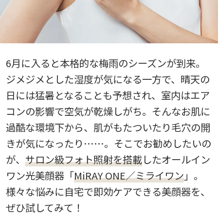
6月に入ると本格的な梅雨のシーズンが到来。
ジメジメとした湿度が気になる一方で、晴天の
日には猛暑となることも予想され、室内はエア
コンの影響で空気が乾燥しがち。そんなお肌に
過酷な環境下から、肌がもたついたり毛穴の開
きが気になったり……。そこでお勧めしたいの
が、
サロン級フォト照射を搭載
したオールイン
ワン光美顔器「
MiRAY ONE／ミライワン
」。
様々な悩みに自宅で即効ケアできる美顔器を、
ぜひ試してみて！