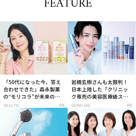
FEATURE
「50代になった今、答え
岩橋玄樹さんも太鼓判！
合わせできた」森永製菓
日本上陸した「クリニッ
の“モリコラ”が未来のキ
ク専売の美容医療級スキ
レイを連れてくる！
ンケア」
HEALTH
SKINCARE
PR
PR