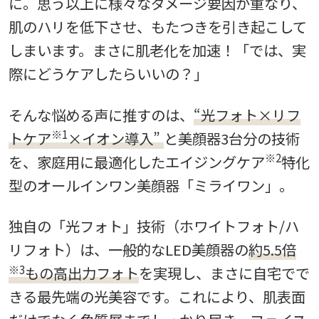
に。思う以上に様々なダメージ要因が重なり、
肌のハリを低下させ、もたつきを引き起こして
しまいます。まさに肌老化を加速！「では、実
際にどうケアしたらいいの？」
そんな悩める声に推すのは、
“光フォト×リフ
※1
トケア
×イオン導入”
と美顔器3台分の技術
※2
を、家庭用に最適化したエイジングケア
特化
型のオールインワン美顔器「ミライワン」。
独自の「光フォト」技術（ホワイトフォト/ハ
リフォト）は、一般的なLED美顔器の
約5.5倍
※3
もの高出力フォト
を実現し、まさに自宅でで
きる最先端の光美容です。これにより、肌表面