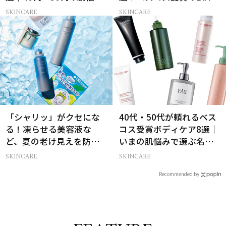
別まとめ
ホワイトショット
SKINCARE
SKINCARE
「シャリッ」がクセにな
40代・50代が頼れるベス
る！凍らせる美容液な
コス受賞ボディケア8選｜
ど、夏の老け見えを防ぐ
いまの肌悩みで選ぶ名品
冷感コスメ
まとめ
SKINCARE
SKINCARE
Recommended by