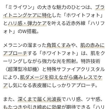
「ミライワン」の大きな魅力のひとつは、
ブラ
イトニングケアに特化
した「ホワイトフォト」
と
ハリ感・弾力ケア
を叶える近⾚外線「ハリフ
ォト」のW搭載。
メラニンの溜まった
角質くすみ
や、
肌の赤みに
アプローチ
する「ホワイトフォト」は、肌をク
ーリングしながら強力な光を照射。特許技術
〈超薄型冷却機〉と特殊サファイアクリスタル
により､
肌ダメージを抑えながら痛みレスでケ
ア
し気になる表皮層にしっかりアプローチ。
また、
深くまで届く光波長
でハリ感、ツヤ感、
もたつきや引き締めに効果
が期待できる「ハリ