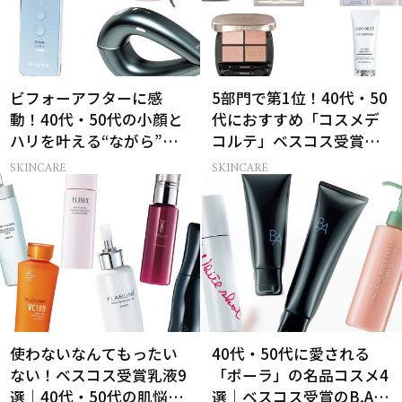
ビフォーアフターに感
5部門で第1位！40代・50
動！40代・50代の小顔と
代におすすめ「コスメデ
ハリを叶える“ながら”美
コルテ」ベスコス受賞名
顔器3選
品7選
SKINCARE
SKINCARE
使わないなんてもったい
40代・50代に愛される
ない！ベスコス受賞乳液9
「ポーラ」の名品コスメ4
選｜40代・50代の肌悩み
選｜ベスコス受賞のB.A・