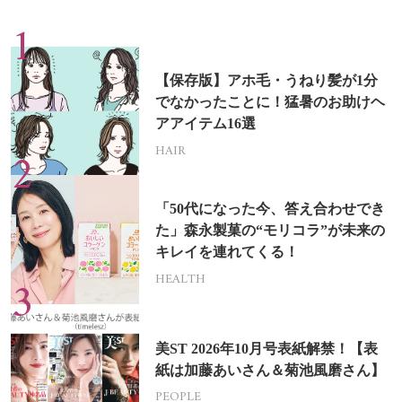
【保存版】アホ毛・うねり髪が1分
でなかったことに！猛暑のお助けヘ
アアイテム16選
HAIR
「50代になった今、答え合わせでき
た」森永製菓の“モリコラ”が未来の
キレイを連れてくる！
HEALTH
美ST 2026年10月号表紙解禁！【表
紙は加藤あいさん＆菊池風磨さん】
PEOPLE