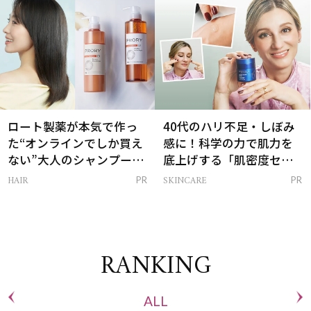
ロート製薬が本気で作っ
40代のハリ不足・しぼみ
た“オンラインでしか買え
感に！科学の力で肌力を
ない”大人のシャンプー＆
底上げする「肌密度セラ
トリートメントって？
ム」
HAIR
SKINCARE
PR
PR
RANKING
ALL