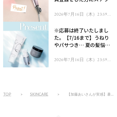
ーテのシャインリバース
ヘアドライヤー ジュエル
2026年7月16日（木）23:59ま
で
をプレゼント！
※応募は終了いたしまし
た。【7/16まで】うねり
やパサつき… 夏の髪悩み
を解消するヘアケアアイテ
ムを13名様にプレゼン
2026年7月16日（木）23:59ま
で
ト！
TOP
SKINCARE
【加藤あいさんが実感】暑い夏に最適！ケアも防御も頼りになる新名品・ノーファンデUV