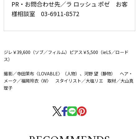
PR・お問合わせ先／ラ ロッシュ ポゼ お客
様相談室 03-6911-8572
ジレ￥39,600（ソブ／フィルム）ピアス￥5,500（ieLS／ロード
ス）
撮影／寺田茉布〈LOVABLE〉（人物）、河野 望（静物） ヘア・
メーク／福岡玲衣〈W〉 スタイリスト／大塩リエ 取材／大山真
理子