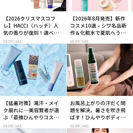
【2026クリスマスコフ
【2026年8月発売】新作
レ】HACCI（ハッチ）人
コスメ10選 – シワ名品新
気の香りが復刻！選べる
作＆化粧水で夏肌へうる
コフレが楽しい♡
おいチャージ
SKINCARE
SKINCARE
【猛暑対策】滝汗・メイ
お風呂上がりの汗だく問
ク崩れに…美容賢者が選
題を解決。暑さを吹き飛
ぶ「最強ひんやりコス
ばす！ひんやりボディケ
メ」26選
ア3選
SKINCARE
SKINCARE