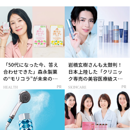
「50代になった今、答え
岩橋玄樹さんも太鼓判！
合わせできた」森永製菓
日本上陸した「クリニッ
の“モリコラ”が未来のキ
ク専売の美容医療級スキ
レイを連れてくる！
ンケア」
HEALTH
SKINCARE
PR
PR