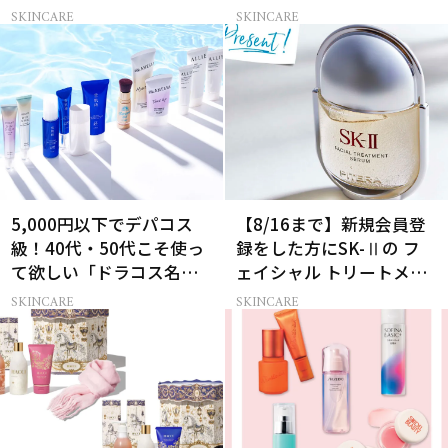
品7選
SKINCARE
SKINCARE
5,000円以下でデパコス
【8/16まで】新規会員登
級！40代・50代こそ使っ
録をした方にSK-Ⅱの フ
て欲しい「ドラコス名品
ェイシャル トリートメン
UV」12選
ト セラムをプレゼント！
SKINCARE
SKINCARE