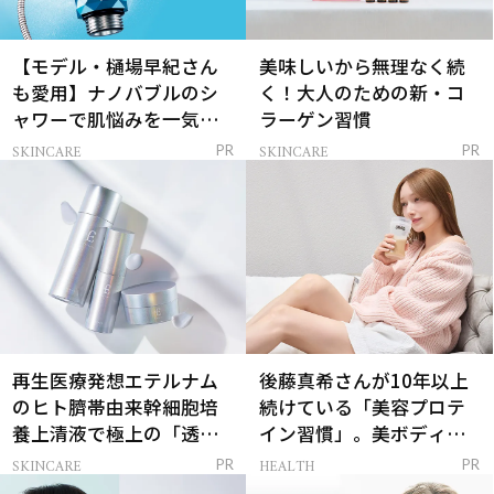
【モデル・樋場早紀さん
美味しいから無理なく続
も愛用】ナノバブルのシ
く！大人のための新・コ
ャワーで肌悩みを一気に
ラーゲン習慣
解決
SKINCARE
SKINCARE
PR
PR
再生医療発想エテルナム
後藤真希さんが10年以上
のヒト臍帯由来幹細胞培
続けている「美容プロテ
養上清液で極上の「透明
イン習慣」。美ボディを
感ハリ肌」へ
支える朝ルーティンと
SKINCARE
HEALTH
PR
PR
は？