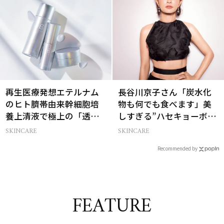
再生医療発想エテルナム
長谷川京子さん「炭水化
のヒト臍帯由来幹細胞培
物も何でも食べます」美
養上清液で極上の「透明
しすぎる”ハセキョーボデ
感ハリ肌」へ
ィ”を作る秘訣
SKINCARE
SKINCARE
Recommended by
FEATURE