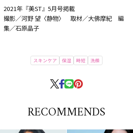
2021年『美ST』5月号掲載
撮影／河野 望〈静物〉 取材／大佛摩紀 編
集／石原晶子
スキンケア
保湿
時短
洗顔
RECOMMENDS