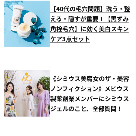
【40代の毛穴問題】洗う・整
える・隠すが重要！【黒ずみ
角栓毛穴】に効く美白スキン
ケア3点セット
《シミウス美魔女のザ・美容
ノンフィクション》メビウス
製薬創業メンバーにシミウス
ジェルのこと、全部質問！