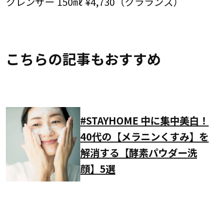
クレンザー 150㎖ ¥4,730（クラランス）
こちらの記事もおすすめ
#STAYHOME 中に集中美白！
40代の【メラニンくすみ】を
解消する【酵素パウダー洗
顔】5選