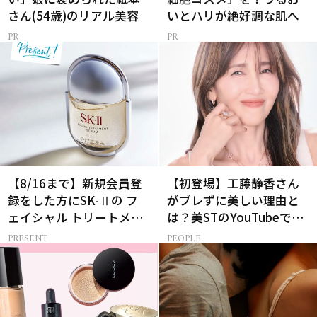
さん(54歳)のリアル美容
いとハリが絶好調な肌へ
【8/16まで】新規会員登
【初登場】工藤静香さん
録をした方にSK-Ⅱの フ
がブレずに美しい理由と
ェイシャル トリートメン
は？美STのYouTubeでは
ト セラムをプレゼント！
ALL私物の「ポーチの中
PRESENT
PEOPLE
身」も大公開！