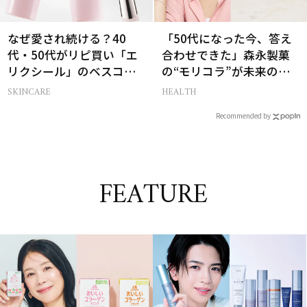
なぜ愛され続ける？40
「50代になった今、答え
代・50代がリピ買い「エ
合わせできた」森永製菓
リクシール」のベスコス
の“モリコラ”が未来のキ
受賞名品3選
レイを連れてくる！
SKINCARE
HEALTH
Recommended by
FEATURE