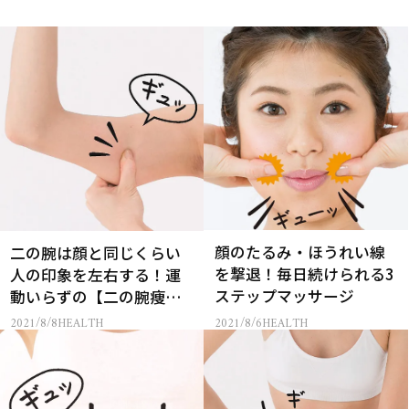
顔のたるみ・ほうれい線
二の腕は顔と同じくらい
を撃退！毎日続けられる3
人の印象を左右する！運
ステップマッサージ
動いらずの【二の腕痩
せ】
2021/8/6
HEALTH
2021/8/8
HEALTH