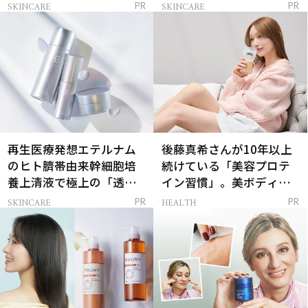
解決
SKINCARE
SKINCARE
PR
PR
再生医療発想エテルナム
後藤真希さんが10年以上
のヒト臍帯由来幹細胞培
続けている「美容プロテ
養上清液で極上の「透明
イン習慣」。美ボディを
感ハリ肌」へ
支える朝ルーティンと
SKINCARE
HEALTH
PR
PR
は？