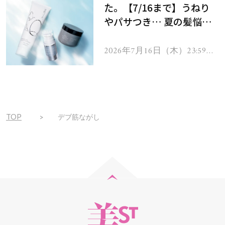
た。【7/16まで】うねり
やパサつき… 夏の髪悩み
を解消するヘアケアアイテ
ムを13名様にプレゼン
2026年7月16日（木）23:59ま
で
ト！
TOP
デブ筋ながし