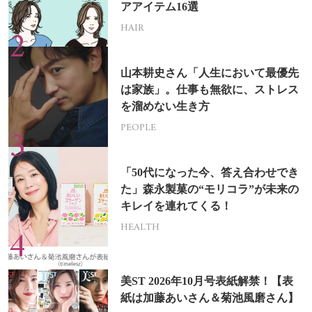
アアイテム16選
HAIR
山本耕史さん「人生において最優先
は家族」。仕事も無欲に、ストレス
を溜めない生き方
PEOPLE
「50代になった今、答え合わせでき
た」森永製菓の“モリコラ”が未来の
キレイを連れてくる！
HEALTH
美ST 2026年10月号表紙解禁！【表
紙は加藤あいさん＆菊池風磨さん】