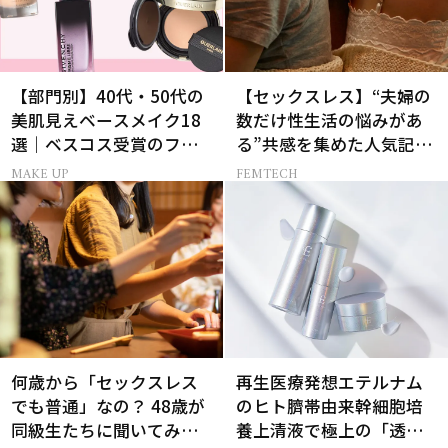
【部門別】40代・50代の
【セックスレス】“夫婦の
美肌見えベースメイク18
数だけ性生活の悩みがあ
選｜ベスコス受賞のファ
る”共感を集めた人気記事
ンデ・下地・パウダー
10選
MAKE UP
FEMTECH
何歳から「セックスレス
再生医療発想エテルナム
でも普通」なの？ 48歳が
のヒト臍帯由来幹細胞培
同級生たちに聞いてみた
養上清液で極上の「透明