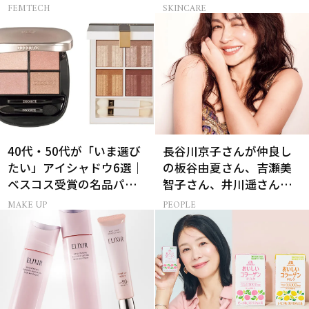
ら…
感ハリ肌」へ
FEMTECH
SKINCARE
40代・50代が「いま選び
長谷川京子さんが仲良し
たい」アイシャドウ6選｜
の板谷由夏さん、吉瀬美
ベスコス受賞の名品パレ
智子さん、井川遥さんと
ット＆単色アイカラー
集まる理由は…
MAKE UP
PEOPLE