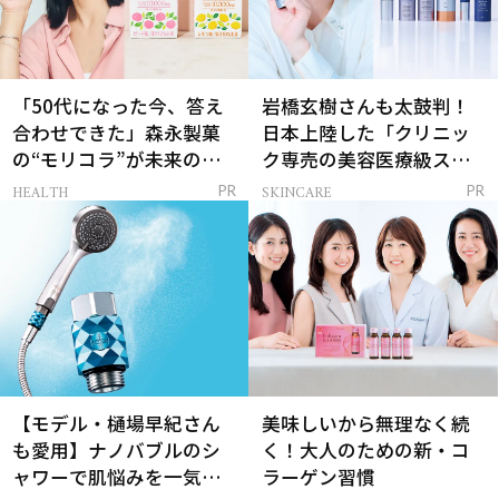
「50代になった今、答え
岩橋玄樹さんも太鼓判！
合わせできた」森永製菓
日本上陸した「クリニッ
の“モリコラ”が未来のキ
ク専売の美容医療級スキ
レイを連れてくる！
ンケア」
HEALTH
SKINCARE
PR
PR
【モデル・樋場早紀さん
美味しいから無理なく続
も愛用】ナノバブルのシ
く！大人のための新・コ
ャワーで肌悩みを一気に
ラーゲン習慣