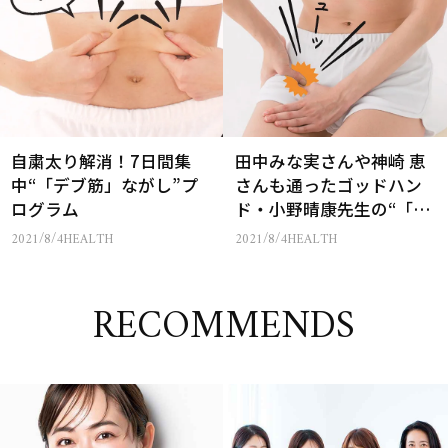
自粛太り解消！7日間集
田中みな実さんや神崎 恵
中“「デブ筋」ながし”プ
さんも通ったゴッドハン
ログラム
ド・小野晴康先生の“「デ
ブ筋」ながし”って？
2021/8/4
HEALTH
2021/8/4
HEALTH
RECOMMENDS