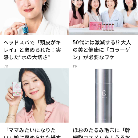
ヘッドスパで「頭皮がキ
50代には激減する⁉ 大人
レイ」と褒められた！実
の美と健康に「コラーゲ
感した“水の大切さ”
ン」が必要なワケ
「ママみたいになりた
ほおのたるみ毛穴に「幹
い」娘に褒められた紙本
細胞コスメ」を！うるお