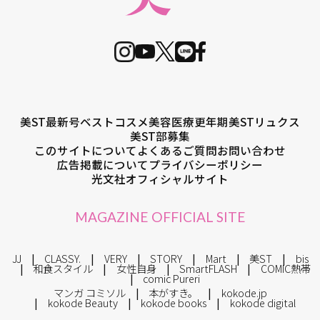
美ST最新号
ベストコスメ
美容医療
更年期
美STリュクス
美ST部募集
このサイトについて
よくあるご質問
お問い合わせ
広告掲載について
プライバシーポリシー
光文社オフィシャルサイト
MAGAZINE OFFICIAL SITE
JJ
CLASSY.
VERY
STORY
Mart
美ST
bis
和食スタイル
女性自身
SmartFLASH
COMIC熱帯
comic Pureri
マンガ コミソル
本がすき。
kokode.jp
kokode Beauty
kokode books
kokode digital