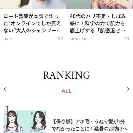
ロート製薬が本気で作っ
40代のハリ不足・しぼみ
た“オンラインでしか買え
感に！科学の力で肌力を
ない”大人のシャンプー＆
底上げする「肌密度セラ
トリートメントって？
ム」
HAIR
SKINCARE
PR
PR
RANKING
ALL
【保存版】アホ毛・うねり髪が1分
でなかったことに！猛暑のお助けヘ