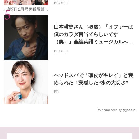
PEOPLE
山本耕史さん（49歳）「オファーは
僕のカラダ目当てらしいです
（笑）」全編英語ミュージカルへの
挑戦
PEOPLE
ヘッドスパで「頭皮がキレイ」と褒
められた！実感した“水の大切さ”
PR
Recommended by