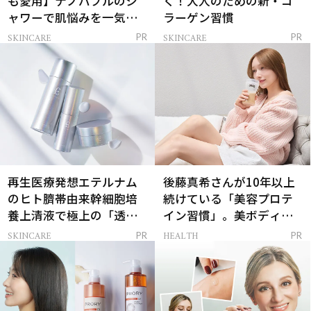
も愛用】ナノバブルのシ
く！大人のための新・コ
ャワーで肌悩みを一気に
ラーゲン習慣
解決
SKINCARE
SKINCARE
PR
PR
再生医療発想エテルナム
後藤真希さんが10年以上
のヒト臍帯由来幹細胞培
続けている「美容プロテ
養上清液で極上の「透明
イン習慣」。美ボディを
感ハリ肌」へ
支える朝ルーティンと
SKINCARE
HEALTH
PR
PR
は？