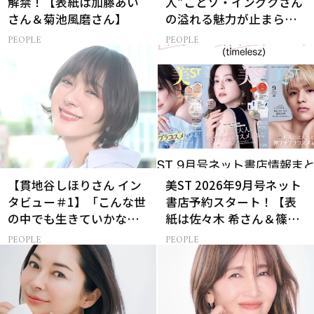
解禁！【表紙は加藤あい
人”ことソ・イングクさん
さん＆菊池風磨さん】
の溢れる魅力が止まらな
い【特別画像集】
PEOPLE
PEOPLE
【貫地谷しほりさん イン
美ST 2026年9月号ネット
タビュー＃1】「こんな世
書店予約スタート！【表
の中でも生きていかなけ
紙は佐々木 希さん＆篠塚
れば…」母になった今の
大輝さん】
PEOPLE
PEOPLE
彼女だからこそ演じられ
る樋口一葉とは？