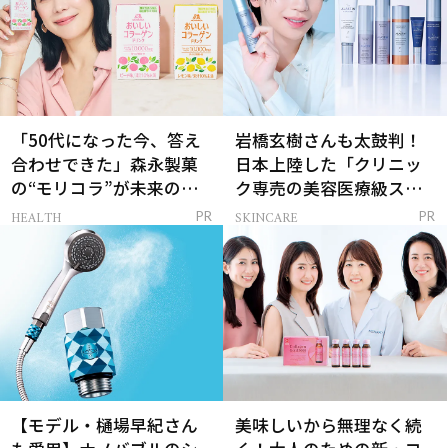
「50代になった今、答え
岩橋玄樹さんも太鼓判！
合わせできた」森永製菓
日本上陸した「クリニッ
の“モリコラ”が未来のキ
ク専売の美容医療級スキ
レイを連れてくる！
ンケア」
HEALTH
SKINCARE
PR
PR
【モデル・樋場早紀さん
美味しいから無理なく続