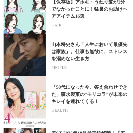
【保存版】アホ毛・うねり髪が1分
でなかったことに！猛暑のお助けヘ
アアイテム16選
HAIR
山本耕史さん「人生において最優先
は家族」。仕事も無欲に、ストレス
を溜めない生き方
PEOPLE
「50代になった今、答え合わせでき
た」森永製菓の“モリコラ”が未来の
キレイを連れてくる！
HEALTH