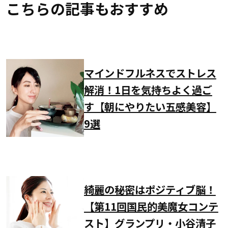
こちらの記事もおすすめ
マインドフルネスでストレス
解消！1日を気持ちよく過ご
す【朝にやりたい五感美容】
9選
綺麗の秘密はポジティブ脳！
【第11回国民的美魔女コンテ
スト】グランプリ・小谷清子