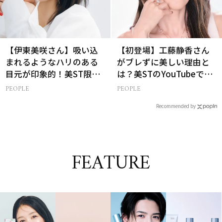
【伊東美咲さん】吸い込
【初登場】工藤静香さん
まれるようなハリのある
がブレずに美しい理由と
目元が印象的！美ST限定
は？美STのYouTubeでは
特別画像集
ALL私物の「ポーチの中
PEOPLE
PEOPLE
身」も大公開！
Recommended by
FEATURE