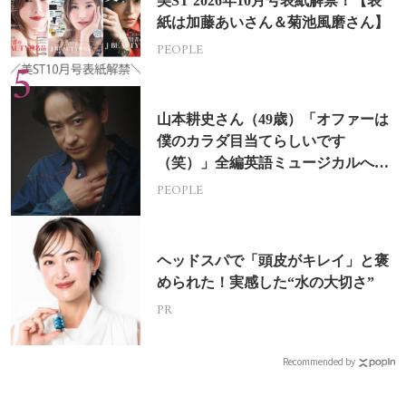
美ST 2026年10月号表紙解禁！【表
紙は加藤あいさん＆菊池風磨さん】
PEOPLE
山本耕史さん（49歳）「オファーは
僕のカラダ目当てらしいです
（笑）」全編英語ミュージカルへの
挑戦
PEOPLE
ヘッドスパで「頭皮がキレイ」と褒
められた！実感した“水の大切さ”
PR
Recommended by