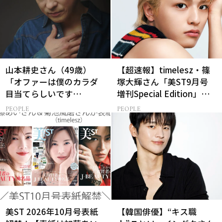
山本耕史さん（49歳）
【超速報】timelesz・篠
「オファーは僕のカラダ
塚大輝さん「美ST9月号
目当てらしいです
増刊Special Edition」誌
（笑）」全編英語ミュー
面カットを先行公開！
PEOPLE
PEOPLE
ジカルへの挑戦
美ST 2026年10月号表紙
【韓国俳優】“キス職