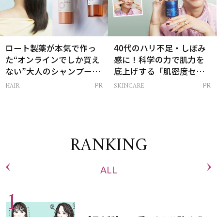
ロート製薬が本気で作っ
40代のハリ不足・しぼみ
た“オンラインでしか買え
感に！科学の力で肌力を
ない”大人のシャンプー＆
底上げする「肌密度セラ
トリートメントって？
ム」
HAIR
SKINCARE
PR
PR
RANKING
ALL