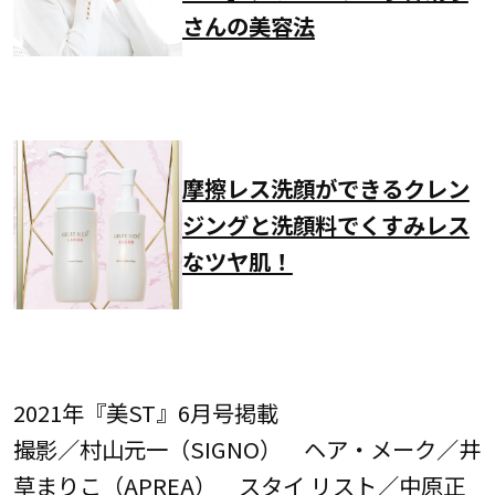
さんの美容法
摩擦レス洗顔ができるクレン
ジングと洗顔料でくすみレス
なツヤ肌！
2021年『美ST』6月号掲載
撮影／村山元一（SIGNO） ヘア・メーク／井
草まりこ（APREA） スタイ リスト／中原正