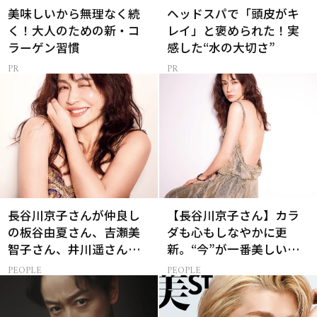
美味しいから無理なく続
ヘッドスパで「頭皮がキ
く！大人のための新・コ
レイ」と褒められた！実
ラーゲン習慣
感した“水の大切さ”
長谷川京子さんが仲良し
【長谷川京子さん】カラ
の板谷由夏さん、吉瀬美
ダも心もしなやかに更
智子さん、井川遥さんと
新。“今”が一番美しい
集まる理由は…
［特別画像集］
PEOPLE
PEOPLE