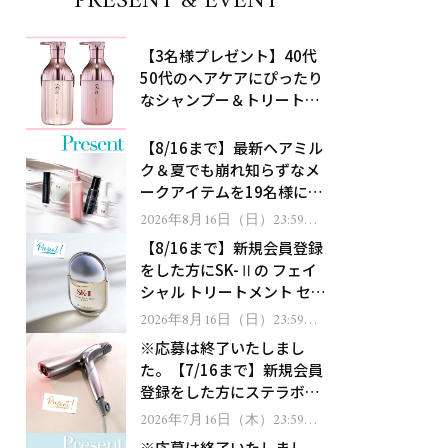
PRESENT & EVENT
【3名様プレゼント】40代
50代のヘアケアにぴったり
なシャンプー＆トリートメ
ントで、うねり悩みに対
処！
【8/16まで】最新ヘアミル
ク＆夏でも崩れ知らずなメ
ークアイテムを19名様にプ
レゼント！
2026年8月16日（日）23:59ま
で
【8/16まで】新規会員登録
をした方にSK-Ⅱの フェイ
シャル トリートメント セラ
ムをプレゼント！
2026年8月16日（日）23:59ま
で
※応募は終了いたしまし
た。【7/16まで】新規会員
登録をした方にステラボー
テのシャインリバース ヘア
2026年7月16日（木）23:59ま
で
ドライヤー ジュエルをプレ
※応募は終了いたしまし