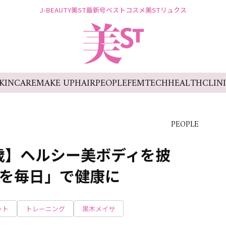
J-BEAUTY
美ST最新号
ベストコスメ
美STリュクス
KINCARE
MAKE UP
HAIR
PEOPLE
FEMTECH
HEALTH
CLIN
PEOPLE
歳】ヘルシー美ボディを披
レを毎日」で健康に
ット
トレーニング
黒木メイサ