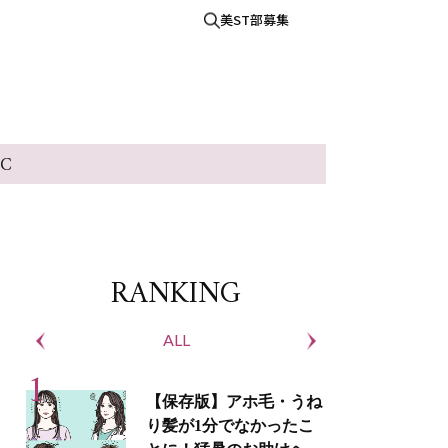
美ST部募集
IC
RANKING
ALL
S
【保存版】アホ毛・うね
り髪が1分でなかったこ