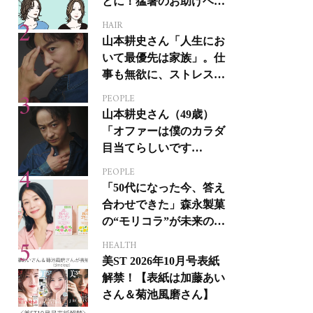
とに！猛暑のお助けヘア
アイテム16選
HAIR
山本耕史さん「人生にお
いて最優先は家族」。仕
事も無欲に、ストレスを
溜めない生き方
PEOPLE
山本耕史さん（49歳）
「オファーは僕のカラダ
目当てらしいです
（笑）」全編英語ミュー
PEOPLE
ジカルへの挑戦
「50代になった今、答え
合わせできた」森永製菓
の“モリコラ”が未来のキ
レイを連れてくる！
HEALTH
美ST 2026年10月号表紙
解禁！【表紙は加藤あい
さん＆菊池風磨さん】