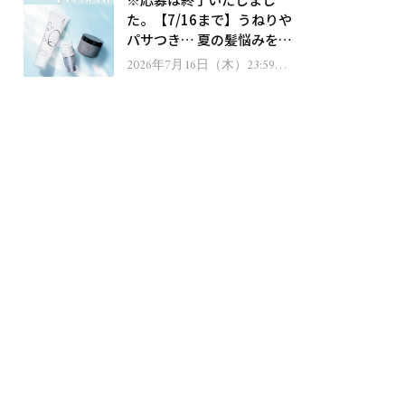
ゼント！
た。【7/16まで】うねりや
パサつき… 夏の髪悩みを解
消するヘアケアアイテムを
2026年7月16日（木）23:59ま
で
13名様にプレゼント！