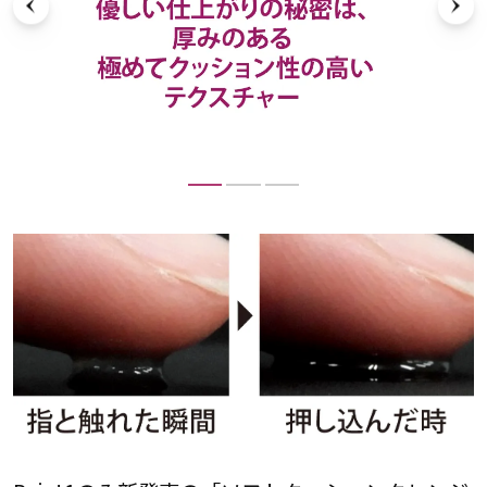
ニ
フ
、