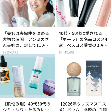
「美容は夫婦仲を深める
40代・50代に愛される
大切な時間」アンミカさ
「ポーラ」の名品コスメ4
ん夫婦の、足して110歳で
選｜ベスコス受賞のB.A・
も”今の方が上向き肌”な
ホワイトショット
SKINCARE
SKINCARE
理由
【肌悩み別】40代50代の
【2026年クリスマスコス
シミ・シワ・たるみに…
メ】バウム、北欧の“白銀