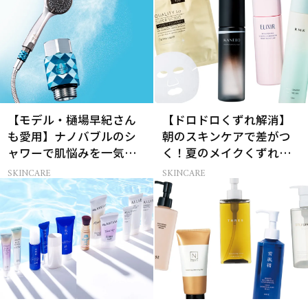
【モデル・樋場早紀さん
【ドロドロくずれ解消】
も愛用】ナノバブルのシ
朝のスキンケアで差がつ
ャワーで肌悩みを一気に
く！夏のメイクくずれ防
解決
止術
SKINCARE
SKINCARE