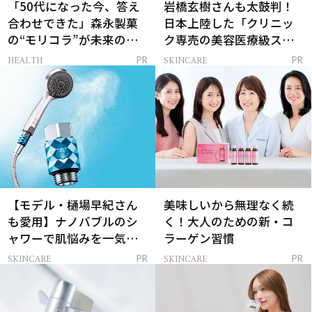
「50代になった今、答え
岩橋玄樹さんも太鼓判！
合わせできた」森永製菓
日本上陸した「クリニッ
の“モリコラ”が未来のキ
ク専売の美容医療級スキ
レイを連れてくる！
ンケア」
HEALTH
SKINCARE
PR
PR
【モデル・樋場早紀さん
美味しいから無理なく続
も愛用】ナノバブルのシ
く！大人のための新・コ
ャワーで肌悩みを一気に
ラーゲン習慣
解決
SKINCARE
SKINCARE
PR
PR