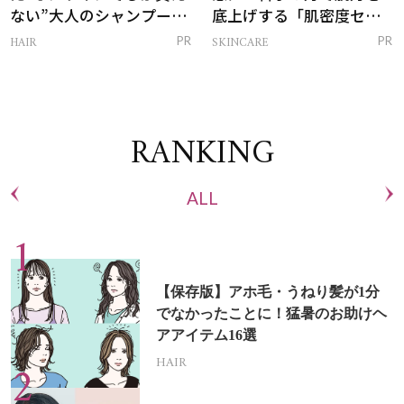
ない”大人のシャンプー＆
底上げする「肌密度セラ
トリートメントって？
ム」
HAIR
SKINCARE
PR
PR
RANKING
ALL
【保存版】アホ毛・うねり髪が1分
でなかったことに！猛暑のお助けヘ
アアイテム16選
HAIR