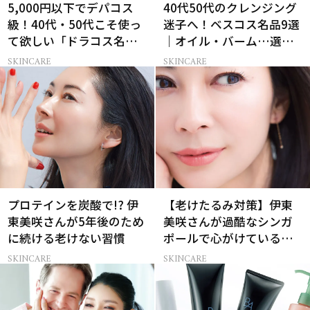
5,000円以下でデパコス
40代50代のクレンジング
級！40代・50代こそ使っ
迷子へ！ベスコス名品9選
て欲しい「ドラコス名品
｜オイル・バーム…選び
UV」12選
方の正解は？
SKINCARE
SKINCARE
プロテインを炭酸で!? 伊
【老けたるみ対策】伊東
東美咲さんが5年後のため
美咲さんが過酷なシンガ
に続ける老けない習慣
ポールで心がけているこ
と
SKINCARE
SKINCARE