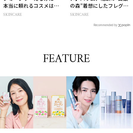
本当に頼れるコスメは？
の森”着想にしたフレグラ
ベスコス受賞スキンケア
ンス＆ハンドクリーム
SKINCARE
SKINCARE
21選
Recommended by
FEATURE