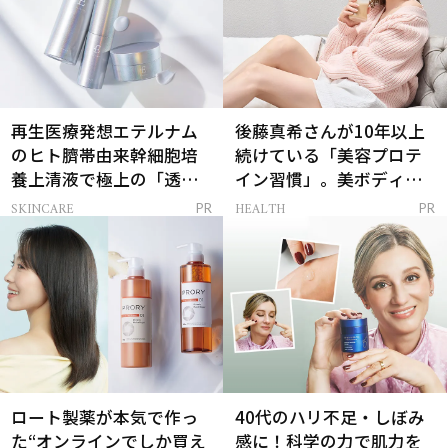
再生医療発想エテルナム
後藤真希さんが10年以上
のヒト臍帯由来幹細胞培
続けている「美容プロテ
養上清液で極上の「透明
イン習慣」。美ボディを
感ハリ肌」へ
支える朝ルーティンと
SKINCARE
HEALTH
PR
PR
は？
ロート製薬が本気で作っ
40代のハリ不足・しぼみ
た“オンラインでしか買え
感に！科学の力で肌力を