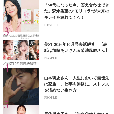
「50代になった今、答え合わせでき
た」森永製菓の“モリコラ”が未来の
キレイを連れてくる！
HEALTH
美ST 2026年10月号表紙解禁！【表
紙は加藤あいさん＆菊池風磨さん】
PEOPLE
山本耕史さん「人生において最優先
は家族」。仕事も無欲に、ストレス
を溜めない生き方
PEOPLE