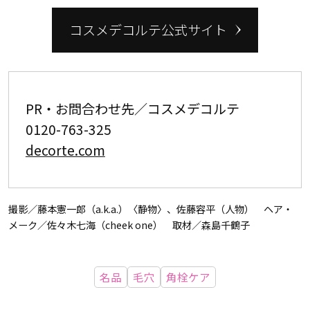
コスメデコルテ公式サイト
PR・お問合わせ先／コスメデコルテ
0120-763-325
decorte.com
撮影／藤本憲一郎（a.k.a.）〈静物〉、佐藤容平（人物） ヘア・
メーク／佐々木七海（cheek one） 取材／森島千鶴子
名品
毛穴
角栓ケア