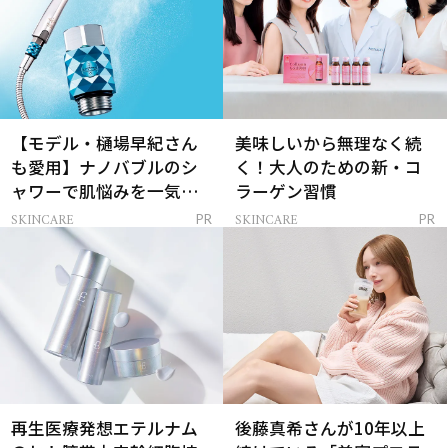
【モデル・樋場早紀さん
美味しいから無理なく続
も愛用】ナノバブルのシ
く！大人のための新・コ
ャワーで肌悩みを一気に
ラーゲン習慣
解決
SKINCARE
SKINCARE
PR
PR
再生医療発想エテルナム
後藤真希さんが10年以上