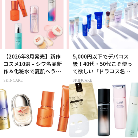
【2026年8月発売】新作
5,000円以下でデパコス
コスメ10選 – シワ名品新
級！40代・50代こそ使っ
作＆化粧水で夏肌へうる
て欲しい「ドラコス名品
おいチャージ
UV」12選
SKINCARE
SKINCARE