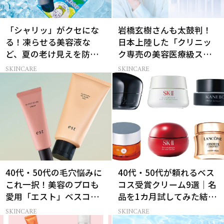
「シャリッ」がクセにな
岩橋玄樹さんも太鼓判！
る！凍らせる美容液な
日本上陸した「クリニッ
ど、夏の老け見えを防ぐ
ク専売の美容医療級スキ
冷感コスメ
ンケア」
SKINCARE
SKINCARE
40代・50代の毛穴悩みに
40代・50代が頼れるベス
これ一択！美容のプロも
コス受賞クリーム9選｜名
愛用「エスト」ベスコス
品を1カ月試してみた結果
受賞コスメ
は？
SKINCARE
SKINCARE