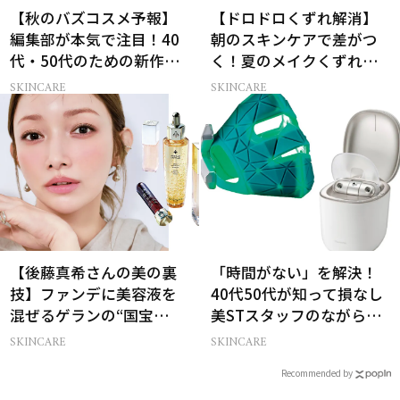
【秋のバズコスメ予報】
【ドロドロくずれ解消】
編集部が本気で注目！40
朝のスキンケアで差がつ
代・50代のための新作ス
く！夏のメイクくずれ防
キンケア4選
止術
SKINCARE
SKINCARE
【後藤真希さんの美の裏
「時間がない」を解決！
技】ファンデに美容液を
40代50代が知って損なし
混ぜるゲランの“国宝
美STスタッフのながら美
級”ツヤ肌術
顔器術
SKINCARE
SKINCARE
Recommended by