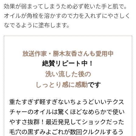
気
効果が弱まってしまうため必ず乾いた手と肌で。
擦
オイルが角栓を溶かすので力を入れずにやさしく
く
なでるように塗布します。
放送作家・勝木友香さんも愛用中
絶賛リピート中！
洗い流した後の
しっとり感に感動
です
重たすぎず軽すぎないちょうどいいテクス
チャーのオイルは驚くほどなめらかで使い
やすさ抜群！最近発見してショックだった
毛穴の黒ずみよごれが数回クルクルするう