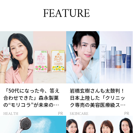
FEATURE
「50代になった今、答え
岩橋玄樹さんも太鼓判！
合わせできた」森永製菓
日本上陸した「クリニッ
の“モリコラ”が未来のキ
ク専売の美容医療級スキ
レイを連れてくる！
ンケア」
HEALTH
SKINCARE
PR
PR