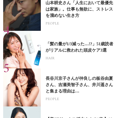
山本耕史さん「人生において最優先
は家族」。仕事も無欲に、ストレス
を溜めない生き方
PEOPLE
「髪の量が1/3減った…!?」51歳読者
がリアルに救われた頭皮ケア3選
HAIR
長谷川京子さんが仲良しの板谷由夏
さん、吉瀬美智子さん、井川遥さん
と集まる理由は…
PEOPLE