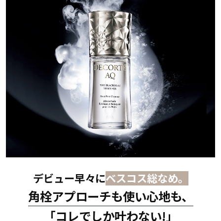
デビュー早々に
ベスコス総なめ。
角栓アプローチも使い心地も、
「コレでしか叶わない!」