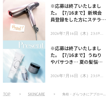
※応募は終了いたしまし
た。【7/16まで】新規会
員登録をした方にステラボ
ーテのシャインリバース
ヘアドライヤー ジュエル
2026年7月16日（木）23:59ま
で
をプレゼント！
※応募は終了いたしまし
た。【7/16まで】うねり
やパサつき… 夏の髪悩み
を解消するヘアケアアイテ
ムを13名様にプレゼン
2026年7月16日（木）23:59ま
で
ト！
TOP
SKINCARE
角栓・ざらつきにアプローチ！新・国宝級名品のコスメデコルテAQでかなう、大人の毛穴ケア