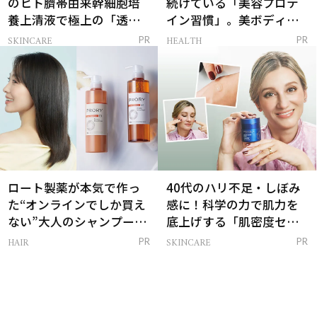
のヒト臍帯由来幹細胞培
続けている「美容プロテ
養上清液で極上の「透明
イン習慣」。美ボディを
感ハリ肌」へ
支える朝ルーティンと
SKINCARE
HEALTH
PR
PR
は？
ロート製薬が本気で作っ
40代のハリ不足・しぼみ
た“オンラインでしか買え
感に！科学の力で肌力を
ない”大人のシャンプー＆
底上げする「肌密度セラ
トリートメントって？
ム」
HAIR
SKINCARE
PR
PR