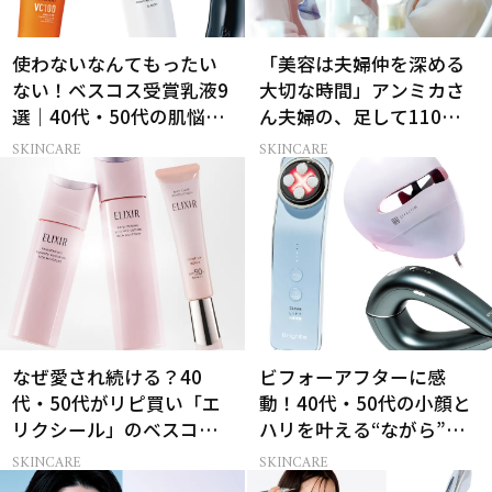
使わないなんてもったい
「美容は夫婦仲を深める
ない！ベスコス受賞乳液9
大切な時間」アンミカさ
選｜40代・50代の肌悩み
ん夫婦の、足して110歳で
別まとめ
も”今の方が上向き肌”な
SKINCARE
SKINCARE
理由
なぜ愛され続ける？40
ビフォーアフターに感
代・50代がリピ買い「エ
動！40代・50代の小顔と
リクシール」のベスコス
ハリを叶える“ながら”美
受賞名品3選
顔器3選
SKINCARE
SKINCARE