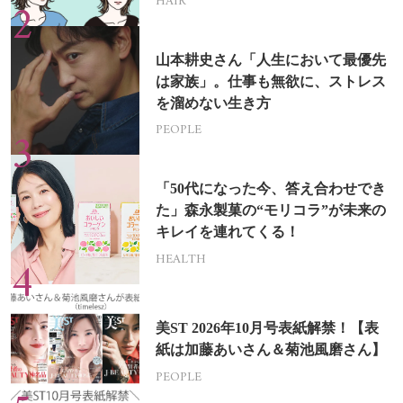
HAIR
山本耕史さん「人生において最優先
は家族」。仕事も無欲に、ストレス
を溜めない生き方
PEOPLE
「50代になった今、答え合わせでき
た」森永製菓の“モリコラ”が未来の
キレイを連れてくる！
HEALTH
美ST 2026年10月号表紙解禁！【表
紙は加藤あいさん＆菊池風磨さん】
PEOPLE