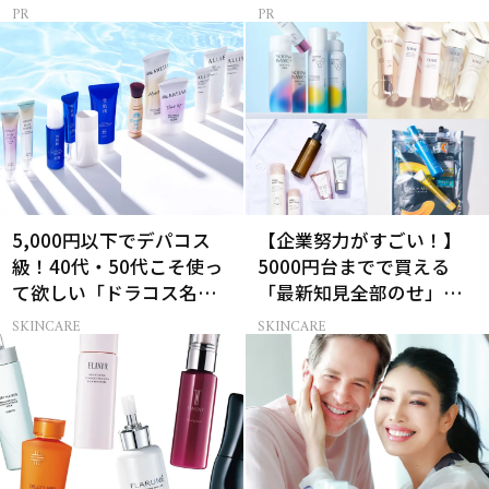
メ
5,000円以下でデパコス
【企業努力がすごい！】
級！40代・50代こそ使っ
5000円台までで買える
て欲しい「ドラコス名品
「最新知見全部のせ」ス
UV」12選
キンケア名品34選
SKINCARE
SKINCARE