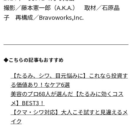
撮影／藤本憲一郎（A.K.A.） 取材／石原晶
子 再構成／Bravoworks,Inc.
◆こちらの記事もおすすめ
【たるみ、シワ、目元悩みに】これなら投資す
る価値あり！なケア6選
美容のプロ68人が選んだ【たるみに効くコス
メ】BEST3！
【クマ・シワ対応】大人こそ試すと見違えるメ
イク