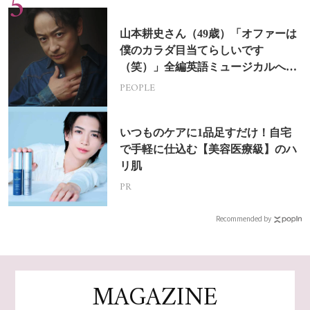
山本耕史さん（49歳）「オファーは
僕のカラダ目当てらしいです
（笑）」全編英語ミュージカルへの
挑戦
PEOPLE
いつものケアに1品足すだけ！自宅
で手軽に仕込む【美容医療級】のハ
リ肌
PR
Recommended by
MAGAZINE