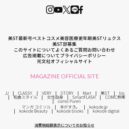
美ST最新号
ベストコスメ
美容医療
更年期
美STリュクス
美ST部募集
このサイトについて
よくあるご質問
お問い合わせ
広告掲載について
プライバシーポリシー
光文社オフィシャルサイト
MAGAZINE OFFICIAL SITE
JJ
CLASSY.
VERY
STORY
Mart
美ST
bis
和食スタイル
女性自身
SmartFLASH
COMIC熱帯
comic Pureri
マンガ コミソル
本がすき。
kokode.jp
kokode Beauty
kokode books
kokode digital
消費税総額表示についてのお知らせ