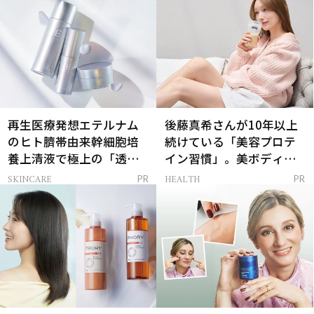
再生医療発想エテルナム
後藤真希さんが10年以上
のヒト臍帯由来幹細胞培
続けている「美容プロテ
養上清液で極上の「透明
イン習慣」。美ボディを
感ハリ肌」へ
支える朝ルーティンと
SKINCARE
HEALTH
PR
PR
は？