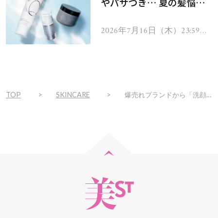
やパサつき… 夏の髪悩み
を解消するヘアケアアイテ
ムを13名様にプレゼン
2026年7月16日（木）23:59ま
で
ト！
TOP
SKINCARE
爆売れブランドから「洗顔料」が新発売…毛穴がスッキリ【コスメデコルテ】