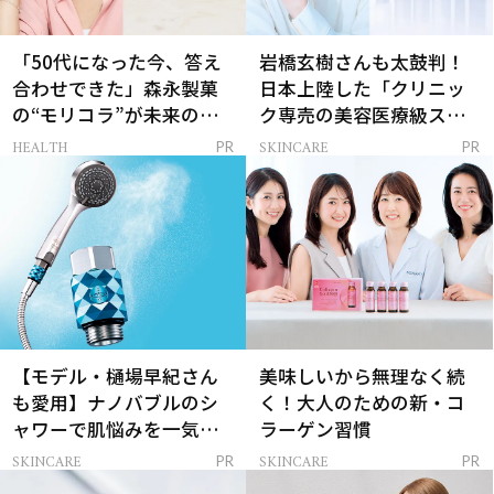
「50代になった今、答え
岩橋玄樹さんも太鼓判！
合わせできた」森永製菓
日本上陸した「クリニッ
の“モリコラ”が未来のキ
ク専売の美容医療級スキ
レイを連れてくる！
ンケア」
HEALTH
SKINCARE
PR
PR
【モデル・樋場早紀さん
美味しいから無理なく続
も愛用】ナノバブルのシ
く！大人のための新・コ
ャワーで肌悩みを一気に
ラーゲン習慣
解決
SKINCARE
SKINCARE
PR
PR