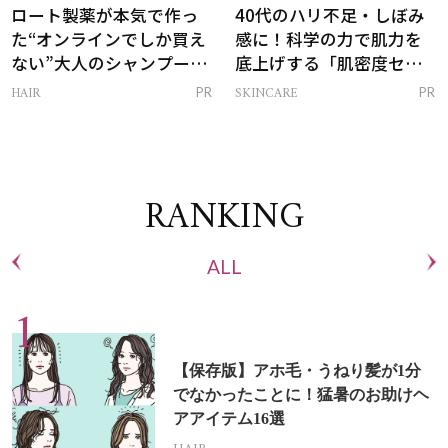
ロート製薬が本気で作っ
40代のハリ不足・しぼみ
た“オンラインでしか買え
感に！科学の力で肌力を
ない”大人のシャンプー＆
底上げする「肌密度セラ
トリートメントって？
ム」
HAIR
SKINCARE
PR
PR
RANKING
ALL
【保存版】アホ毛・うねり髪が1分
でなかったことに！猛暑のお助けヘ
アアイテム16選