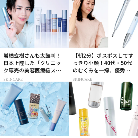
岩橋玄樹さんも太鼓判！
【朝2分】ポスポスしてす
日本上陸した「クリニッ
っきり小顔！40代・50代
ク専売の美容医療級スキ
のむくみを一掃、優秀ペ
ンケア」
ン型美顔器2選
SKINCARE
SKINCARE