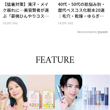
【猛暑対策】滝汗・メイ
40代・50代の肌悩み別・
ク崩れに…美容賢者が選
歴代ベスコス化粧水20選
ぶ「最強ひんやりコス
｜毛穴・乾燥・ゆらぎな
メ」26選
ど
SKINCARE
SKINCARE
Recommended by
FEATURE