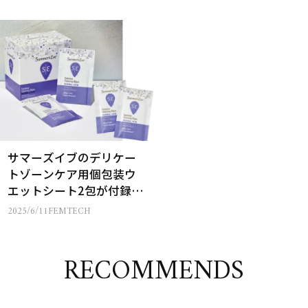
サマーズイブのデリケー
トゾーンケア用個包装ウ
エットシート2包が付録
に！美ST8月号付録情報
2025/6/11
FEMTECH
RECOMMENDS