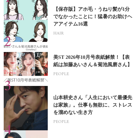
【保存版】アホ毛・うねり髪が1分
でなかったことに！猛暑のお助けヘ
アアイテム16選
HAIR
美ST 2026年10月号表紙解禁！【表
紙は加藤あいさん＆菊池風磨さん】
PEOPLE
山本耕史さん「人生において最優先
は家族」。仕事も無欲に、ストレス
を溜めない生き方
PEOPLE