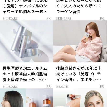
【モデル・樋場早紀さん
美味しいから無理なく続
も愛用】ナノバブルのシ
く！大人のための新・コ
ャワーで肌悩みを一気に
ラーゲン習慣
解決
SKINCARE
SKINCARE
PR
PR
再生医療発想エテルナム
後藤真希さんが10年以上
のヒト臍帯由来幹細胞培
続けている「美容プロテ
養上清液で極上の「透明
イン習慣」。美ボディを
感ハリ肌」へ
支える朝ルーティンと
SKINCARE
HEALTH
PR
PR
は？