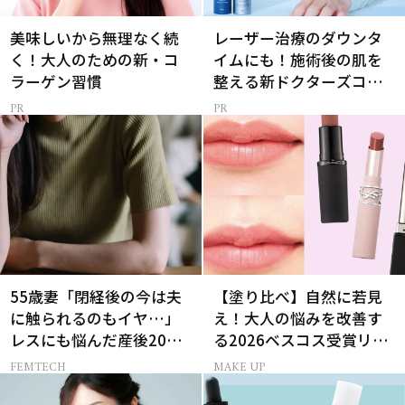
美味しいから無理なく続
レーザー治療のダウンタ
く！大人のための新・コ
イムにも！施術後の肌を
ラーゲン習慣
整える新ドクターズコス
メ
55歳妻「閉経後の今は夫
【塗り比べ】自然に若見
に触られるのもイヤ…」
え！大人の悩みを改善す
レスにも悩んだ産後20年
る2026ベスコス受賞リッ
の葛藤
プTOP3
FEMTECH
MAKE UP