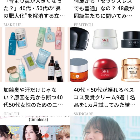
「昔より鼻が大きくなっ
何歳から「セックスレス
た？」40代・50代の“鼻
でも普通」なの？ 48歳が
の肥大化”を解消する立体
同級生たちに聞いてみた
小鼻メイク
ら…
MAKE UP
FEMTECH
加齢臭や汗だけじゃな
40代・50代が頼れるベス
い？原因を元から断つ40
コス受賞クリーム9選｜名
代50代女性のためのニオ
品を1カ月試してみた結果
イケア
は？
HEALTH
SKINCARE