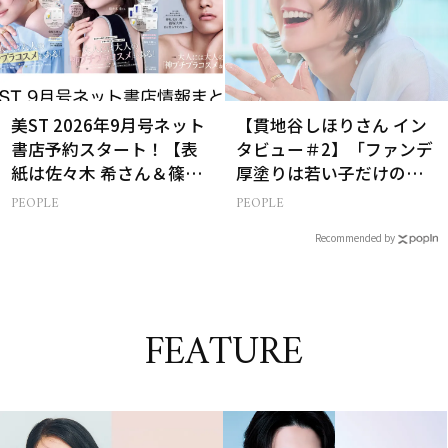
美ST 2026年9月号ネット
【貫地谷しほりさん イン
書店予約スタート！【表
タビュー＃2】「ファンデ
紙は佐々木 希さん＆篠塚
厚塗りは若い子だけの特
大輝さん】
権！」40代の今、たどり
PEOPLE
PEOPLE
着いたこだわりの美容法
Recommended by
FEATURE