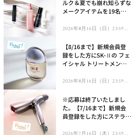
ルク＆夏でも崩れ知らずな
メークアイテムを19名様
にプレゼント！
2026年8月16日（日）23:59ま
で
【8/16まで】新規会員登
録をした方にSK-Ⅱの フェ
イシャル トリートメント
セラムをプレゼント！
2026年8月16日（日）23:59ま
で
※応募は終了いたしまし
た。【7/16まで】新規会
員登録をした方にステラボ
ーテのシャインリバース
ヘアドライヤー ジュエル
2026年7月16日（木）23:59ま