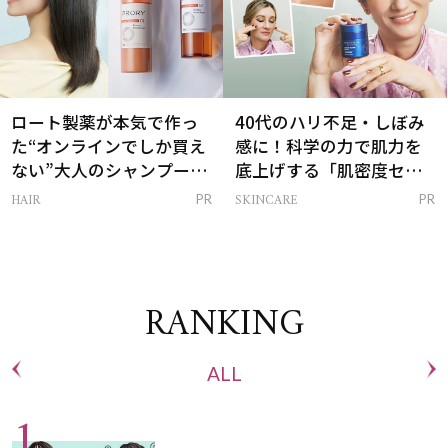
ロート製薬が本気で作っ
40代のハリ不足・しぼみ
た“オンラインでしか買え
感に！科学の力で肌力を
ない”大人のシャンプー＆
底上げする「肌密度セラ
トリートメントって？
ム」
HAIR
SKINCARE
PR
PR
RANKING
ALL