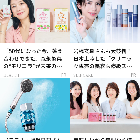
「50代になった今、答え
岩橋玄樹さんも太鼓判！
合わせできた」森永製菓
日本上陸した「クリニッ
の“モリコラ”が未来のキ
ク専売の美容医療級スキ
レイを連れてくる！
ンケア」
HEALTH
SKINCARE
PR
PR