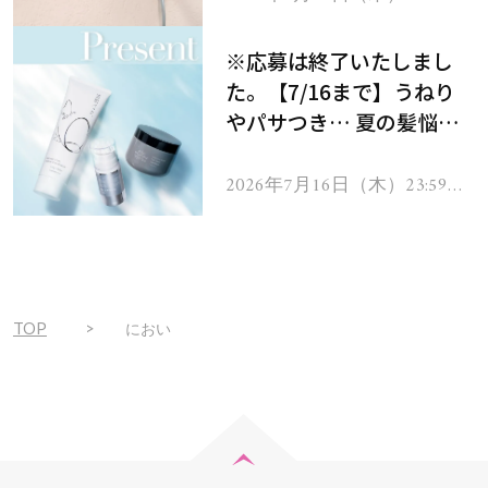
で
をプレゼント！
※応募は終了いたしまし
た。【7/16まで】うねり
やパサつき… 夏の髪悩み
を解消するヘアケアアイテ
ムを13名様にプレゼン
2026年7月16日（木）23:59ま
で
ト！
TOP
におい