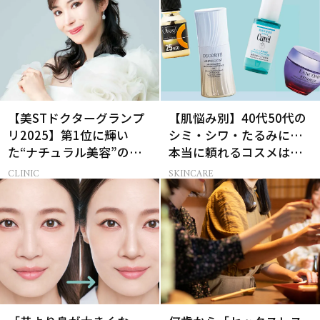
【美STドクターグランプ
【肌悩み別】40代50代の
リ2025】第1位に輝い
シミ・シワ・たるみに…
た“ナチュラル美容”の名
本当に頼れるコスメは？
医とは？
ベスコス受賞スキンケア
CLINIC
SKINCARE
21選