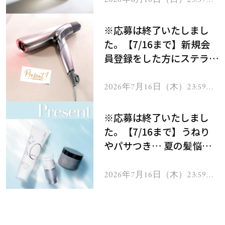
で
※応募は終了いたしまし
た。【7/16まで】新規会
員登録をした方にステラボ
ーテのシャインリバース
ヘアドライヤー ジュエル
2026年7月16日（木）23:59ま
で
をプレゼント！
※応募は終了いたしまし
た。【7/16まで】うねり
やパサつき… 夏の髪悩み
を解消するヘアケアアイテ
ムを13名様にプレゼン
2026年7月16日（木）23:59ま
で
ト！