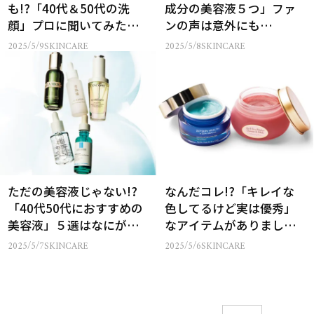
も!?「40代＆50代の洗
成分の美容液５つ」ファ
顔」プロに聞いてみた
ンの声は意外にも…
ら…
2025/5/9
SKINCARE
2025/5/8
SKINCARE
ただの美容液じゃない!?
なんだコレ!?「キレイな
「40代50代におすすめの
色してるけど実は優秀」
美容液」５選はなにがス
なアイテムがありまし
ゴい？
た〜！
2025/5/7
SKINCARE
2025/5/6
SKINCARE