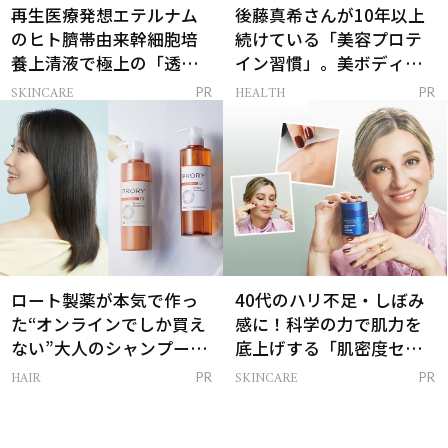
再生医療発想エテルナム
後藤真希さんが10年以上
のヒト臍帯由来幹細胞培
続けている「美容プロテ
養上清液で極上の「透明
イン習慣」。美ボディを
感ハリ肌」へ
支える朝ルーティンと
SKINCARE
HEALTH
PR
PR
は？
ロート製薬が本気で作っ
40代のハリ不足・しぼみ
た“オンラインでしか買え
感に！科学の力で肌力を
ない”大人のシャンプー＆
底上げする「肌密度セラ
トリートメントって？
ム」
HAIR
SKINCARE
PR
PR