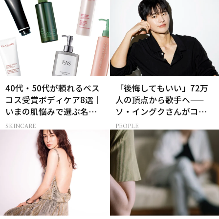
40代・50代が頼れるベス
「後悔してもいい」72万
コス受賞ボディケア8選｜
人の頂点から歌手へ——
いまの肌悩みで選ぶ名品
ソ・イングクさんがコツ
まとめ
コツ頑張れる原動力とは
SKINCARE
PEOPLE