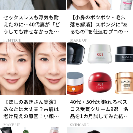
セックスレスも浮気も耐
【小鼻のボツボツ・毛穴
えたのに…40代妻が「ど
落ち解消】スポンジに“あ
うしても許せなかった」
るもの”を仕込むプロの超
夫の一言
簡単メイクテク
FEMTECH
MAKE UP
【ほしのあきさん実演】
40代・50代が頼れるベス
あなたは大丈夫？古眉は
コス受賞クリーム9選｜名
老け見えの原因！小顔と
品を1カ月試してみた結果
目元パッチリを叶える美
は？
MAKE UP
SKINCARE
眉術