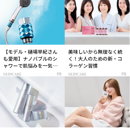
【モデル・樋場早紀さん
美味しいから無理なく続
も愛用】ナノバブルのシ
く！大人のための新・コ
ャワーで肌悩みを一気に
ラーゲン習慣
解決
SKINCARE
SKINCARE
PR
PR