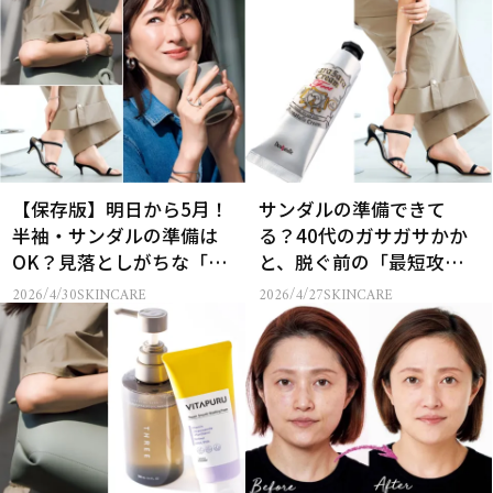
明感
【保存版】明日から5月！
サンダルの準備できて
半袖・サンダルの準備は
る？40代のガサガサかか
OK？見落としがちな「パ
と、脱ぐ前の「最短攻
ーツケア」で大人の垢抜
略」ケア
2026/4/30
SKINCARE
2026/4/27
SKINCARE
け