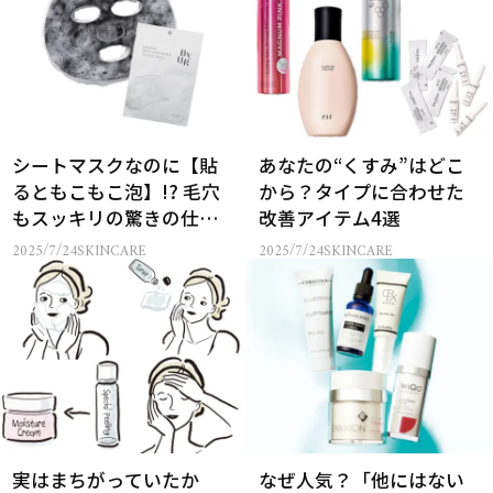
シートマスクなのに【貼
あなたの“くすみ”はどこ
るともこもこ泡】!? 毛穴
から？タイプに合わせた
もスッキリの驚きの仕組
改善アイテム4選
みとは
2025/7/24
SKINCARE
2025/7/24
SKINCARE
実はまちがっていたか
なぜ人気？「他にはない