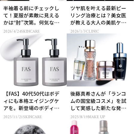
半袖着る前にチェックし
ツヤ肌を叶える最新ピー
て！夏服が素敵に見える
リング治療とは？美女医
かは“肘”次第。何気ない
が教える大人の美肌ケア
動作が実は黒ずみに…
【Before／After】
2026/4/24
SKINCARE
2026/1/3
CLINIC
【FAS】40代50代はボデ
後藤真希さんが「ランコ
ィにも本格エイジングケ
ムの国宝級コスメ」を試
アを。新登場のボディミ
して実感した新たな発見
ルク＆ハンドクリームが
とは？
2025/11/21
SKINCARE
2025/8/19
MAKE UP
話題！