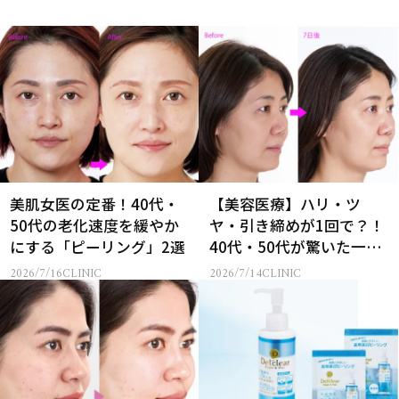
美肌女医の定番！40代・
【美容医療】ハリ・ツ
50代の老化速度を緩やか
ヤ・引き締めが1回で？！
にする「ピーリング」2選
40代・50代が驚いた一石
三鳥「花珠ピール」とは
2026/7/16
CLINIC
2026/7/14
CLINIC