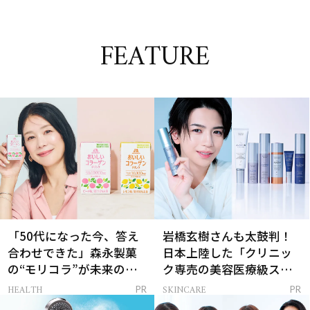
FEATURE
「50代になった今、答え
岩橋玄樹さんも太鼓判！
合わせできた」森永製菓
日本上陸した「クリニッ
の“モリコラ”が未来のキ
ク専売の美容医療級スキ
レイを連れてくる！
ンケア」
HEALTH
SKINCARE
PR
PR