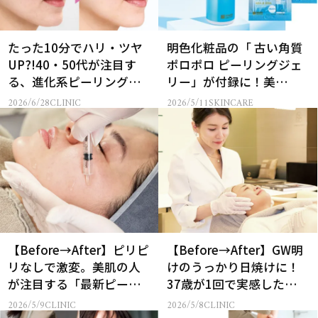
たった10分でハリ・ツヤ
明色化粧品の「 古い角質
UP?!40・50代が注目す
ポロポロ ピーリングジェ
る、進化系ピーリング
リー」が付録に！美
「アマルフィ」の実力
ST2026年7月号付録情報
2026/6/28
CLINIC
2026/5/11
SKINCARE
【Before→After】ピリピ
【Before→After】GW明
リなしで激変。美肌の人
けのうっかり日焼けに！
が注目する「最新ピーリ
37歳が1回で実感した透明
ング」で43歳が驚きの透
感とハリ
2026/5/9
CLINIC
2026/5/8
CLINIC