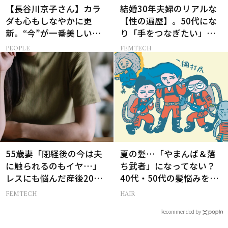
【長谷川京子さん】カラ
結婚30年夫婦のリアルな
ダも心もしなやかに更
【性の遍歴】。50代にな
新。“今”が一番美しい
り「手をつなぎたい」と
［特別画像集］
願う理由とは
PEOPLE
FEMTECH
55歳妻「閉経後の今は夫
夏の髪…「やまんば＆落
に触られるのもイヤ…」
ち武者」になってない？
レスにも悩んだ産後20年
40代・50代の髪悩みをレ
の葛藤
スキューする裏ワザ
FEMTECH
HAIR
Recommended by