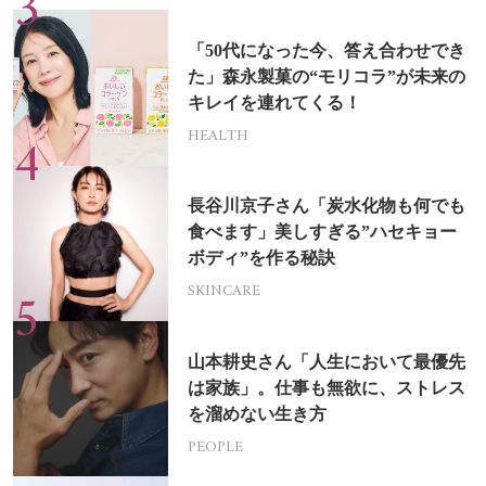
「50代になった今、答え合わせでき
た」森永製菓の“モリコラ”が未来の
キレイを連れてくる！
HEALTH
長谷川京子さん「炭水化物も何でも
食べます」美しすぎる”ハセキョー
ボディ”を作る秘訣
SKINCARE
山本耕史さん「人生において最優先
は家族」。仕事も無欲に、ストレス
を溜めない生き方
PEOPLE