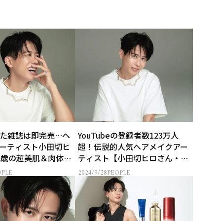
た雑誌は即完売…ヘ
YouTubeの登録者数123万人
ーティスト小田切ヒ
超！伝説的人気ヘアメイクアー
2歳の超美肌＆肉体美
ティスト【小田切ヒロさん・42
集】
歳】が語る１年の変化
OPLE
2024/9/28
PEOPLE