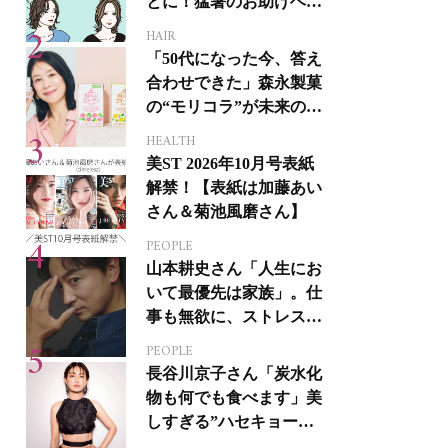
とに！猛暑のお助けヘア
アイテム16選
HAIR
「50代になった今、答え
合わせできた」森永製菓
の“モリコラ”が未来のキ
レイを連れてくる！
HEALTH
美ST 2026年10月号表紙
解禁！【表紙は加藤あい
さん＆菊池風磨さん】
PEOPLE
山本耕史さん「人生にお
いて最優先は家族」。仕
事も無欲に、ストレスを
溜めない生き方
PEOPLE
長谷川京子さん「炭水化
物も何でも食べます」美
しすぎる”ハセキョーボ
ディ”を作る秘訣