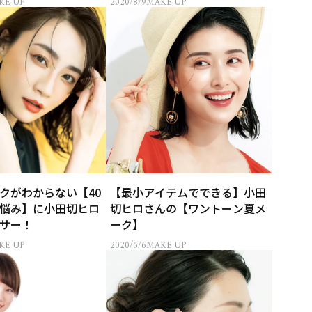
KE UP
2020/8/9
MAKE UP
クがわからない【40
【最小アイテムでできる】小田
悩み】に小田切ヒロ
切ヒロさんの【ワントーン夏メ
サー！
ーク】
KE UP
2020/6/6
MAKE UP