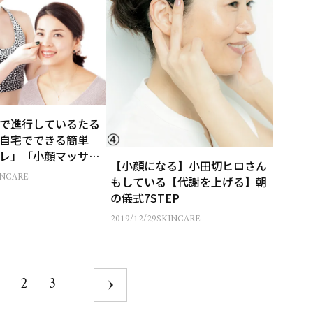
で進行しているたる
自宅でできる簡単
レ」「小顔マッサー
【小顔になる】小田切ヒロさん
INCARE
もしている【代謝を上げる】朝
の儀式7STEP
2019/12/29
SKINCARE
2
3