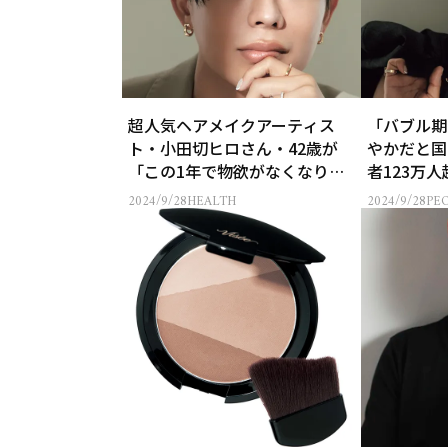
超人気ヘアメイクアーティス
「バブル期
ト・小田切ヒロさん・42歳が
やかだと国
「この1年で物欲がなくなりま
者123万
した」と語る理由
YouTub
2024/9/28
HEALTH
2024/9/28
PE
42歳】の