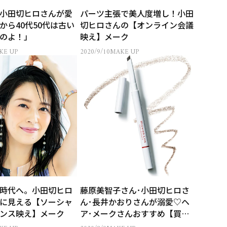
小田切ヒロさんが愛
パーツ主張で美人度増し！小田
から40代50代は古い
切ヒロさんの【オンライン会議
のよ！」
映え】メーク
KE UP
2020/9/10
MAKE UP
時代へ。小田切ヒロ
藤原美智子さん･小田切ヒロさ
に見える【ソーシャ
ん･長井かおりさんが溺愛♡ヘ
ンス映え】メーク
ア･メークさんおすすめ【買う
べきコスメ】