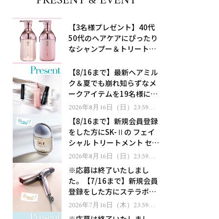
PRESENT & EVENT
【3名様プレゼント】40代
50代のヘアケアにぴったり
なシャンプー＆トリートメ
ントで、うねり悩みに対
処！
【8/16まで】最新ヘアミル
ク＆夏でも崩れ知らずなメ
ークアイテムを19名様にプ
レゼント！
2026年8月16日（日）23:59ま
で
【8/16まで】新規会員登録
をした方にSK-Ⅱの フェイ
シャル トリートメント セラ
ムをプレゼント！
2026年8月16日（日）23:59ま
で
※応募は終了いたしまし
た。【7/16まで】新規会員
登録をした方にステラボー
テのシャインリバース ヘア
2026年7月16日（木）23:59ま
で
ドライヤー ジュエルをプレ
※応募は終了いたしまし