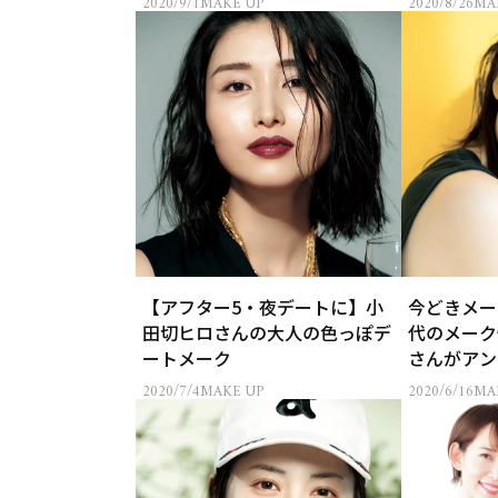
2020/9/1
MAKE UP
2020/8/26
MA
【アフター5・夜デートに】小
今どきメー
田切ヒロさんの大人の色っぽデ
代のメーク
ートメーク
さんがアン
2020/7/4
MAKE UP
2020/6/16
MA