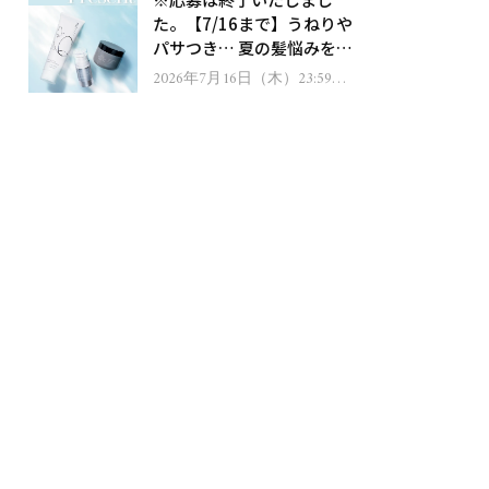
ゼント！
た。【7/16まで】うねりや
パサつき… 夏の髪悩みを解
消するヘアケアアイテムを
2026年7月16日（木）23:59ま
で
13名様にプレゼント！