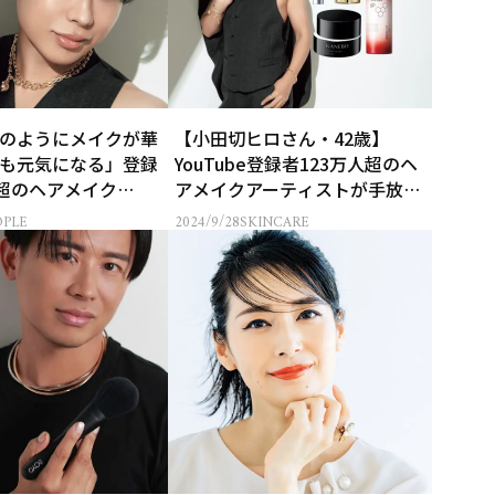
のようにメイクが華
【小田切ヒロさん・42歳】
も元気になる」登録
YouTube登録者123万人超のヘ
人超のヘアメイク
アメイクアーティストが手放せ
er【小田切ヒロさん・
なかった「国宝級コスメ」とは
OPLE
2024/9/28
SKINCARE
野望