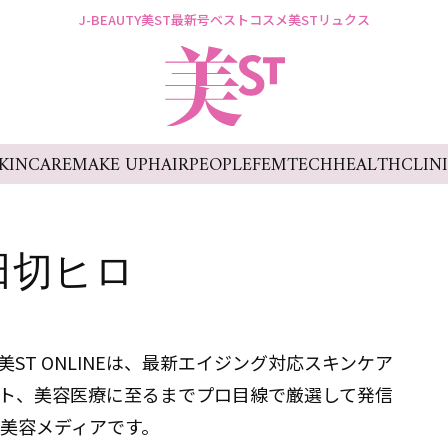
J-BEAUTY
美ST最新号
ベストコスメ
美STリュクス
KINCARE
MAKE UP
HAIR
PEOPLE
FEMTECH
HEALTH
CLIN
田切ヒロ
ST ONLINEは、最新エイジング対応スキンケア
ト、美容医療に至るまでプロ目線で厳選して発信
美容メディアです。