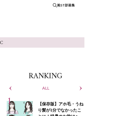
美ST部募集
IC
RANKING
ALL
S
【保存版】アホ毛・うね
り髪が1分でなかったこ