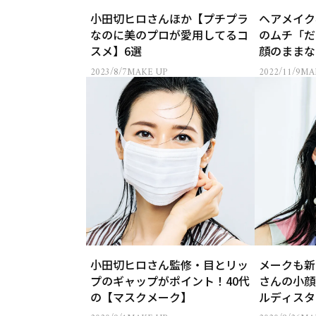
小田切ヒロさんほか【プチプラ
ヘアメイク
なのに美のプロが愛用してるコ
のムチ「だ
スメ】6選
顔のままな
2023/8/7
MAKE UP
2022/11/9
MA
小田切ヒロさん監修・目とリッ
メークも新
プのギャップがポイント！40代
さんの小顔
の【マスクメーク】
ルディスタ