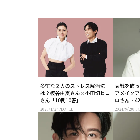
多忙な２人のストレス解消法
表紙を飾っ
は？板谷由夏さん×小田切ヒロ
アメイクア
さん「10問10答」
ロさん・4
【特別画像
2026/1/27
PEOPLE
2024/9/28
PE