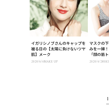
イガリシノブさんのキャップを
マスクの下
被る日の【太陽に負けないツヤ
みを一掃！
肌】メーク
「顔の筋ト
ジ」5選
2020/6/4
MAKE UP
2020/4/28
SK
1