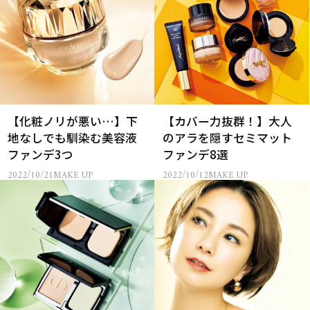
【化粧ノリが悪い…】下
【カバー力抜群！】大人
地なしでも馴染む美容液
のアラを隠すセミマット
ファンデ3つ
ファンデ8選
2022/10/21
MAKE UP
2022/10/12
MAKE UP