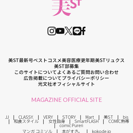
美ST最新号
ベストコスメ
美容医療
更年期
美STリュクス
美ST部募集
このサイトについて
よくあるご質問
お問い合わせ
広告掲載について
プライバシーポリシー
光文社オフィシャルサイト
MAGAZINE OFFICIAL SITE
JJ
CLASSY.
VERY
STORY
Mart
美ST
bis
和食スタイル
女性自身
SmartFLASH
COMIC熱帯
comic Pureri
マンガ コミソル
本がすき。
kokode.jp