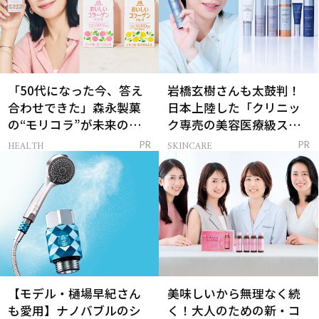
「50代になった今、答え
岩橋玄樹さんも太鼓判！
合わせできた」森永製菓
日本上陸した「クリニッ
の“モリコラ”が未来のキ
ク専売の美容医療級スキ
レイを連れてくる！
ンケア」
HEALTH
SKINCARE
PR
PR
【モデル・樋場早紀さん
美味しいから無理なく続
も愛用】ナノバブルのシ
く！大人のための新・コ