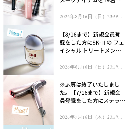
メークアイテムを19名様
にプレゼント！
2026年8月16日（日）23:59ま
で
【8/16まで】新規会員登
録をした方にSK-Ⅱの フェ
イシャル トリートメント
セラムをプレゼント！
2026年8月16日（日）23:59ま
で
※応募は終了いたしまし
た。【7/16まで】新規会
員登録をした方にステラボ
ーテのシャインリバース
ヘアドライヤー ジュエル
2026年7月16日（木）23:59ま
で
をプレゼント！