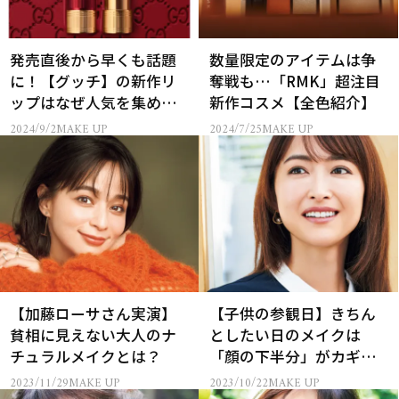
発売直後から早くも話題
数量限定のアイテムは争
に！【グッチ】の新作リ
奪戦も…「RMK」超注目
ップはなぜ人気を集め
新作コスメ【全色紹介】
る？
2024/9/2
MAKE UP
2024/7/25
MAKE UP
【加藤ローサさん実演】
【子供の参観日】きちん
貧相に見えない大人のナ
としたい日のメイクは
チュラルメイクとは？
「顔の下半分」がカギだ
った！
2023/11/29
MAKE UP
2023/10/22
MAKE UP