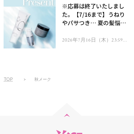
※応募は終了いたしまし
た。【7/16まで】うねり
やパサつき… 夏の髪悩み
を解消するヘアケアアイテ
ムを13名様にプレゼン
2026年7月16日（木）23:59ま
で
ト！
TOP
秋メーク