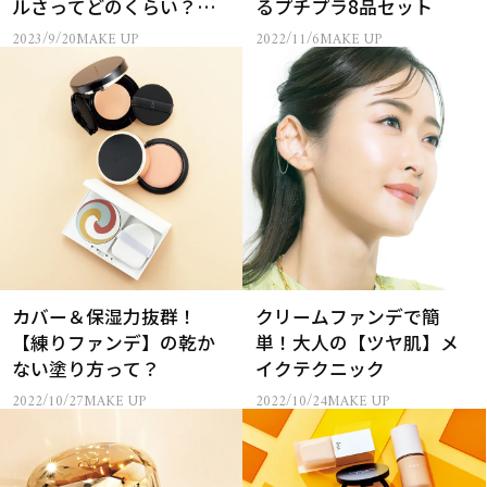
ルさってどのくらい？】
るプチプラ8品セット
をカリスマメイクさんが
2023/9/20
MAKE UP
2022/11/6
MAKE UP
レクチャー
カバー＆保湿力抜群！
クリームファンデで簡
【練りファンデ】の乾か
単！大人の【ツヤ肌】メ
ない塗り方って？
イクテクニック
2022/10/27
MAKE UP
2022/10/24
MAKE UP