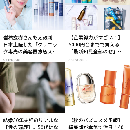
岩橋玄樹さんも太鼓判！
【企業努力がすごい！】
日本上陸した「クリニッ
5000円台までで買える
ク専売の美容医療級スキ
「最新知見全部のせ」ス
ンケア」
キンケア名品34選
SKINCARE
SKINCARE
結婚30年夫婦のリアルな
【秋のバズコスメ予報】
【性の遍歴】。50代にな
編集部が本気で注目！40