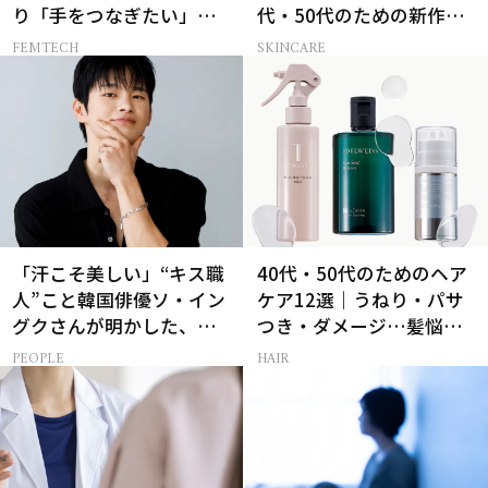
り「手をつなぎたい」と
代・50代のための新作ス
願う理由とは
キンケア4選
FEMTECH
SKINCARE
「汗こそ美しい」“キス職
40代・50代のためのヘア
人”こと韓国俳優ソ・イン
ケア12選｜うねり・パサ
グクさんが明かした、惹
つき・ダメージ…髪悩み
かれる人の条件とは
から選ぶベスコス受賞コ
PEOPLE
HAIR
スメ