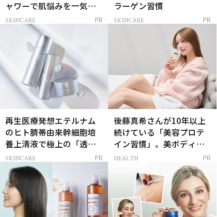
ャワーで肌悩みを一気に
ラーゲン習慣
解決
SKINCARE
SKINCARE
PR
PR
再生医療発想エテルナム
後藤真希さんが10年以上
のヒト臍帯由来幹細胞培
続けている「美容プロテ
養上清液で極上の「透明
イン習慣」。美ボディを
感ハリ肌」へ
支える朝ルーティンと
SKINCARE
HEALTH
PR
PR
は？