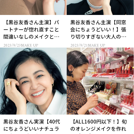
【黒谷友香さん主演】パ
黒谷友香さん主演【同窓
ートナーが惚れ直すこと
会にちょうどいい！】張
間違いなしのメイクと
り切りすぎない大人の華
は？
やかメイクとは？
2023/9/23
MAKE UP
2023/9/21
MAKE UP
黒谷友香さん実演【40代
【ALL1600円以下！】旬
にちょうどいいナチュラ
のオレンジメイクを作れ