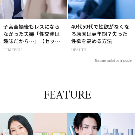
子宮全摘後もレスになら
40代50代で性欲がなくな
なかった夫婦「性交渉は
る原因は更年期？失った
趣味だから…」【セック
性欲を高める方法
スレス AND THE CITY -女
FEMTECH
HEALTH
たちの告白-】
Recommended by
FEATURE