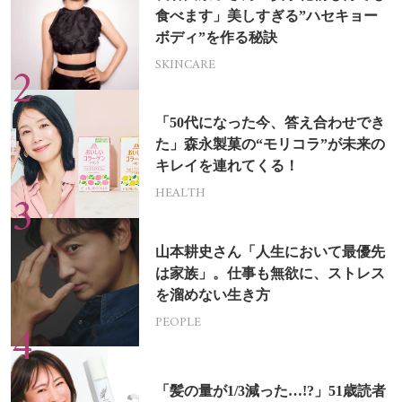
食べます」美しすぎる”ハセキョー
ボディ”を作る秘訣
SKINCARE
「50代になった今、答え合わせでき
た」森永製菓の“モリコラ”が未来の
キレイを連れてくる！
HEALTH
山本耕史さん「人生において最優先
は家族」。仕事も無欲に、ストレス
を溜めない生き方
PEOPLE
「髪の量が1/3減った…!?」51歳読者