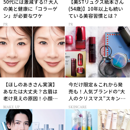
50代には激減する⁉ 大人
【美STリュクス紙本さん
の美と健康に「コラーゲ
(54歳)】10年以上も続い
ン」が必要なワケ
ている美容習慣とは？
【ほしのあきさん実演】
今だけ限定＆これから発
あなたは大丈夫？古眉は
売も！人気ブランドの“大
老け見えの原因！小顔と
人のクリスマス”スキンケ
目元パッチリを叶える美
アキット15選
MAKE UP
SKINCARE
眉術