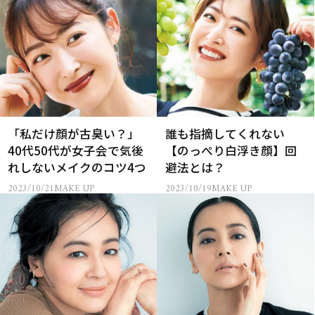
「私だけ顔が古臭い？」
誰も指摘してくれない
40代50代が女子会で気後
【のっぺり白浮き顔】回
れしないメイクのコツ4つ
避法とは？
2023/10/21
MAKE UP
2023/10/19
MAKE UP