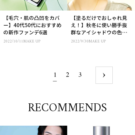
【毛穴・肌の凸凹をカバ
【塗るだけでおしゃれ見
ー】40代50代におすすめ
え！】秋冬に使い勝手抜
の新作ファンデ6選
群なアイシャドウの色と
は
2022/10/11
MAKE UP
2022/9/30
MAKE UP
1
2
3
RECOMMENDS