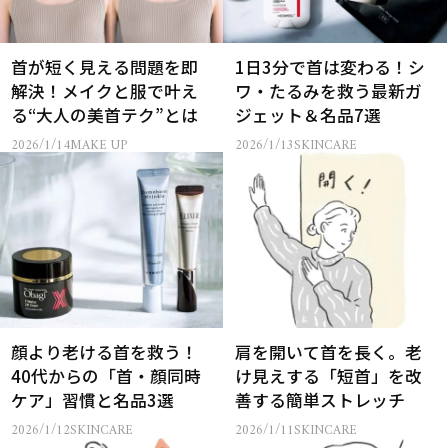
首が短く見える問題を即
1日3分で首は変わる！シ
解決！メイクと服で叶え
ワ・たるみを救う最新ガ
る“大人の美首テク”とは
ジェット＆名品7選
2026/1/14
MAKE UP
2026/1/13
SKINCARE
顔より老ける首を救う！
肩を開いて首を長く。老
40代からの「首・顔同時
け見えする「短首」を改
ケア」習慣と名品3選
善する簡単ストレッチ
2026/1/12
SKINCARE
2026/1/11
SKINCARE