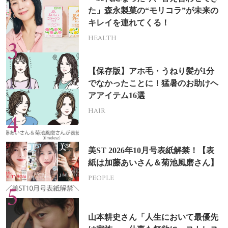
た」森永製菓の“モリコラ”が未来の
キレイを連れてくる！
HEALTH
【保存版】アホ毛・うねり髪が1分
でなかったことに！猛暑のお助けヘ
アアイテム16選
HAIR
美ST 2026年10月号表紙解禁！【表
紙は加藤あいさん＆菊池風磨さん】
PEOPLE
山本耕史さん「人生において最優先