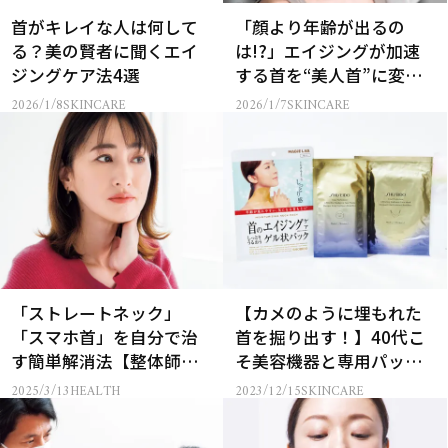
首がキレイな人は何して
「顔より年齢が出るの
る？美の賢者に聞くエイ
は!?」エイジングが加速
ジングケア法4選
する首を“美人首”に変え
る正解ケアとは
2026/1/8
SKINCARE
2026/1/7
SKINCARE
「ストレートネック」
【カメのように埋もれた
「スマホ首」を自分で治
首を掘り出す！】40代こ
す簡単解消法【整体師に
そ美容機器と専用パック
聞きました】
に頼る
2025/3/13
HEALTH
2023/12/15
SKINCARE