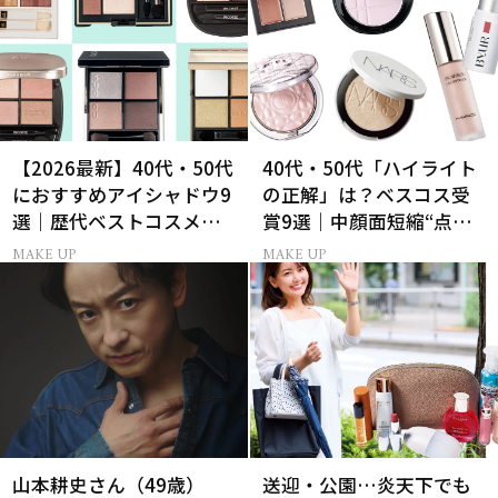
【2026最新】40代・50代
40代・50代「ハイライト
におすすめアイシャドウ9
の正解」は？ベスコス受
選｜歴代ベストコスメ受
賞9選｜中顔面短縮“点置
賞まとめ
き”メイク法も
MAKE UP
MAKE UP
山本耕史さん（49歳）
送迎・公園…炎天下でも