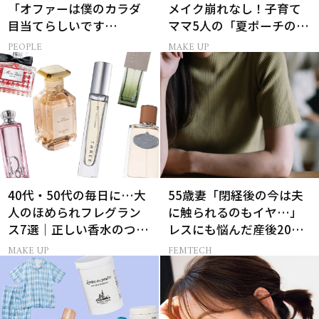
「オファーは僕のカラダ
メイク崩れなし！子育て
目当てらしいです
ママ5人の「夏ポーチの中
（笑）」全編英語ミュー
身」
PEOPLE
MAKE UP
ジカルへの挑戦
40代・50代の毎日に…大
55歳妻「閉経後の今は夫
人のほめられフレグラン
に触られるのもイヤ…」
ス7選｜正しい香水のつけ
レスにも悩んだ産後20年
方＆選び方
の葛藤
MAKE UP
FEMTECH