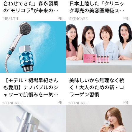
合わせできた」森永製菓
日本上陸した「クリニッ
の“モリコラ”が未来のキ
ク専売の美容医療級スキ
レイを連れてくる！
ンケア」
HEALTH
SKINCARE
PR
PR
【モデル・樋場早紀さん
美味しいから無理なく続
も愛用】ナノバブルのシ
く！大人のための新・コ
ャワーで肌悩みを一気に
ラーゲン習慣
解決
SKINCARE
SKINCARE
PR
PR