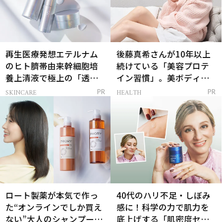
再生医療発想エテルナム
後藤真希さんが10年以上
のヒト臍帯由来幹細胞培
続けている「美容プロテ
養上清液で極上の「透明
イン習慣」。美ボディを
感ハリ肌」へ
支える朝ルーティンと
SKINCARE
HEALTH
PR
PR
は？
ロート製薬が本気で作っ
40代のハリ不足・しぼみ
た“オンラインでしか買え
感に！科学の力で肌力を
ない”大人のシャンプー＆
底上げする「肌密度セラ