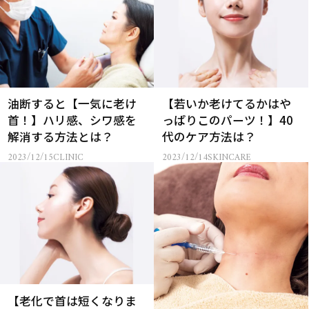
油断すると【一気に老け
【若いか老けてるかはや
首！】ハリ感、シワ感を
っぱりこのパーツ！】40
解消する方法とは？
代のケア方法は？
2023/12/15
CLINIC
2023/12/14
SKINCARE
【老化で首は短くなりま