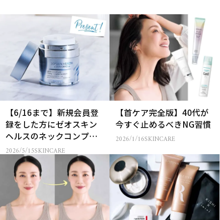
【6/16まで】新規会員登
【首ケア完全版】40代が
録をした方にゼオスキン
今すぐ止めるべきNG習慣
ヘルスのネックコンプレ
2026/1/16
SKINCARE
ックスをプレゼント！
2026/5/15
SKINCARE