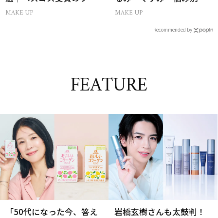
ンデ・下地・パウダー
スコス受賞の日焼け止め
MAKE UP
MAKE UP
Recommended by
FEATURE
「50代になった今、答え
岩橋玄樹さんも太鼓判！