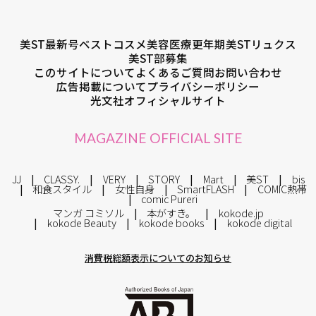
美ST最新号
ベストコスメ
美容医療
更年期
美STリュクス
美ST部募集
このサイトについて
よくあるご質問
お問い合わせ
広告掲載について
プライバシーポリシー
光文社オフィシャルサイト
MAGAZINE OFFICIAL SITE
JJ
CLASSY.
VERY
STORY
Mart
美ST
bis
和食スタイル
女性自身
SmartFLASH
COMIC熱帯
comic Pureri
マンガ コミソル
本がすき。
kokode.jp
kokode Beauty
kokode books
kokode digital
消費税総額表示についてのお知らせ