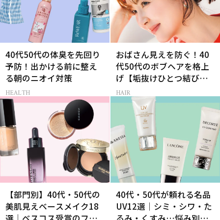
40代50代の体臭を先回り
おばさん見えを防ぐ！40
予防！出かける前に整え
代50代のボブヘアを格上
る朝のニオイ対策
げ【垢抜けひとつ結び】
のルール
HEALTH
HAIR
【部門別】40代・50代の
40代・50代が頼れる名品
美肌見えベースメイク18
UV12選｜シミ・シワ・た
選｜ベスコス受賞のファ
るみ・くすみ…悩み別ベ