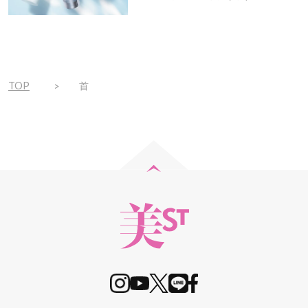
で
ト！
TOP
首