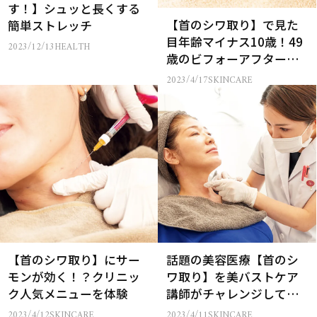
す！】シュッと長くする
【首のシワ取り】で見た
簡単ストレッチ
目年齢マイナス10歳！49
2023/12/13
HEALTH
歳のビフォーアフターで
治療の効果公開！
2023/4/17
SKINCARE
【首のシワ取り】にサー
話題の美容医療【首のシ
モンが効く！？クリニッ
ワ取り】を美バストケア
ク人気メニューを体験
講師がチャレンジしてみ
た！
2023/4/12
SKINCARE
2023/4/11
SKINCARE