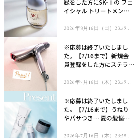
録をした方にSK-Ⅱの フェ
イシャル トリートメント
セラムをプレゼント！
2026年8月16日（日）23:59ま
で
※応募は終了いたしまし
た。【7/16まで】新規会
員登録をした方にステラボ
ーテのシャインリバース
ヘアドライヤー ジュエル
2026年7月16日（木）23:59ま
で
をプレゼント！
※応募は終了いたしまし
た。【7/16まで】うねり
やパサつき… 夏の髪悩み
を解消するヘアケアアイテ
ムを13名様にプレゼン
2026年7月16日（木）23:59ま