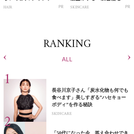
トリートメントって？
ム」
HAIR
SKINCARE
PR
PR
RANKING
ALL
長谷川京子さん「炭水化物も何でも
食べます」美しすぎる”ハセキョー
ボディ”を作る秘訣
SKINCARE
「50代になった今、答え合わせでき