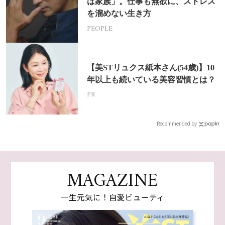
は家族」。仕事も無欲に、ストレス
を溜めない生き方
PEOPLE
【美STリュクス紙本さん(54歳)】10
年以上も続いている美容習慣とは？
PR
Recommended by
MAGAZINE
一生元気に！自愛ビューティ