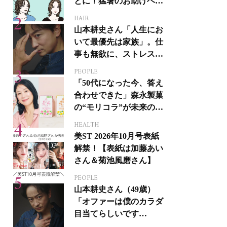
とに！猛暑のお助けヘア
アイテム16選
HAIR
山本耕史さん「人生にお
いて最優先は家族」。仕
事も無欲に、ストレスを
溜めない生き方
PEOPLE
「50代になった今、答え
合わせできた」森永製菓
の“モリコラ”が未来のキ
レイを連れてくる！
HEALTH
美ST 2026年10月号表紙
解禁！【表紙は加藤あい
さん＆菊池風磨さん】
PEOPLE
山本耕史さん（49歳）
「オファーは僕のカラダ
目当てらしいです
（笑）」全編英語ミュー