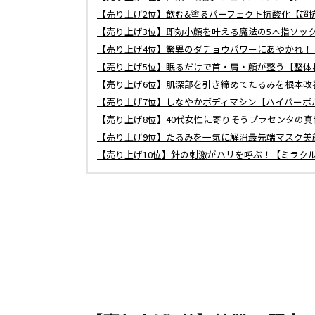
【売り上げ2位】飲む&塗るパーフェクト抗酸化【超
【売り上げ3位】即効小顔を叶える魔法の5本指ソッ
【売り上げ4位】驚異のダチョウパワーにあやかれ！【V B
【売り上げ5位】眠るだけで首・肩・顔が整う【整体枕 
【売り上げ6位】肌深部を引き締めてたるみを根本改善
【売り上げ7位】しなやかボディマシン【ハイパーボ
【売り上げ8位】40代女性に寄りそうプラセンタの
【売り上げ9位】たるみを一気に解消最先端マスク美
【売り上げ10位】針の刺激がハリを呼ぶ！【ミラク