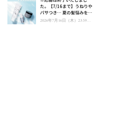
ゼント！
た。【7/16まで】うねりや
パサつき… 夏の髪悩みを解
消するヘアケアアイテムを
2026年7月16日（木）23:59ま
で
13名様にプレゼント！