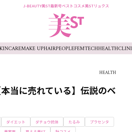
J-BEAUTY
美ST最新号
ベストコスメ
美STリュクス
KINCARE
MAKE UP
HAIR
PEOPLE
FEMTECH
HEALTH
CLIN
HEALTH
【本当に売れている】伝説のベ
ダイエット
ダチョウ抗体
たるみ
プラセンタ
美家電
買える美ST
針コスメ