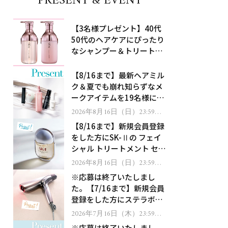
PRESENT & EVENT
【3名様プレゼント】40代
50代のヘアケアにぴったり
なシャンプー＆トリートメ
ントで、うねり悩みに対
処！
【8/16まで】最新ヘアミル
ク＆夏でも崩れ知らずなメ
ークアイテムを19名様にプ
レゼント！
2026年8月16日（日）23:59ま
で
【8/16まで】新規会員登録
をした方にSK-Ⅱの フェイ
シャル トリートメント セラ
ムをプレゼント！
2026年8月16日（日）23:59ま
で
※応募は終了いたしまし
た。【7/16まで】新規会員
登録をした方にステラボー
テのシャインリバース ヘア
2026年7月16日（木）23:59ま
で
ドライヤー ジュエルをプレ
※応募は終了いたしまし