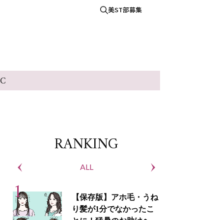
美ST部募集
IC
RANKING
ALL
S
【保存版】アホ毛・うね
り髪が1分でなかったこ